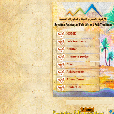
HOME
Folk traditions
Archive
Inventory project
News
Achievements
About Center
Contact Us