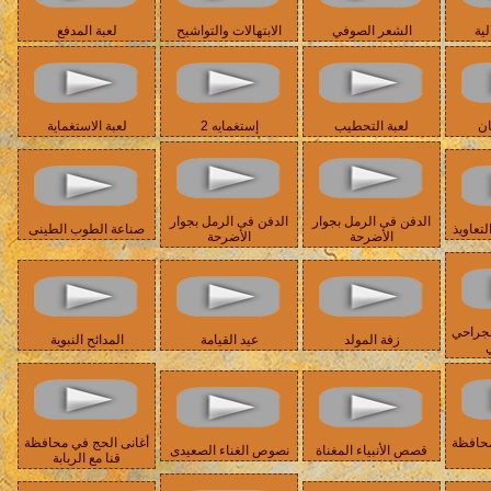
لية
الشعر الصوفي
الابتهالات والتواشيح
لعبة المدفع
ان
لعبة التحطيب
إستغمايه 2
لعبة الاستغماية
الدفن فى الرمل بجوار
الدفن فى الرمل بجوار
تعاويذ
صناعة الطوب الطينى
الأضرحة
الأضرحة
لجراحي
زفة المولد
عيد القيامة
المدائح النبوية
ي
محافظة
أغانى الحج في محافظة
قصص الأنبياء المغناة
نصوص الغناء الصعيدى
قنا مع الربابة