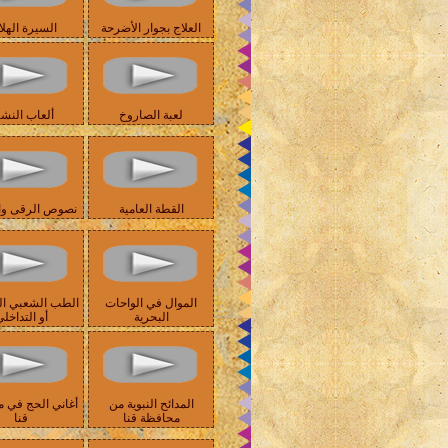
العلاج بجوار الأضرحة
السيرة الهلا
لعبة الصاروخ
ألعاب النش
القطة العامية
نصوص الرقى وال
الموال في الواحات
الطب الشعبي ا
البحرية
أو التداخل
المدائح النبوية من
أغاني الحج في 
محافظة قنا
قنا