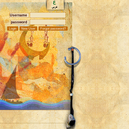
Username
password