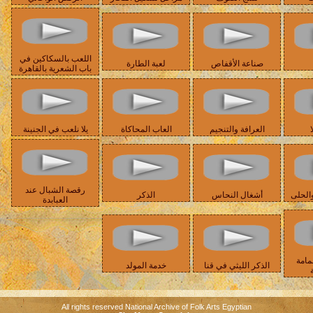
اللعب بالسكاكين في
صناعة الأقفاص
لعبة الطارة
باب الشعرية بالقاهرة
ا
العرافة والتنجيم
العاب المحاكاة
يلا نلعب في الجنينة
رقصة الشبال عند
الحلى
أشغال النحاس
الذكر
العبابدة
مامة
الذكر الليثي في قنا
خدمة المولد
All rights reserved National Archive of Folk Arts Egyptian