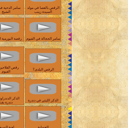
الرقص بالعصا في مولد
سامر الدحية ف
السيدة زينب
الشيخ
سامر الحجالة في الفيوم
رقصة البورمية ا
رقص الفلاحين
الرقص البلدى7
الفيوم
الذكر الدندراو
الذكر الليثي في دندرة
دندرة بقنا
العسلية
لعبة السيج