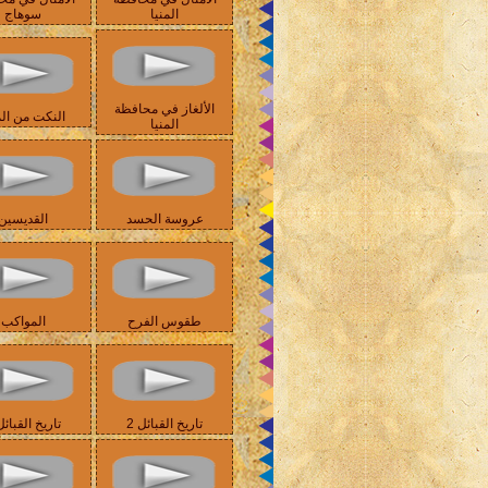
المنيا
سوهاج
الألغاز في محافظة
النكت من الم
المنيا
عروسة الحسد
القديسين
طقوس الفرح
المواكب
تاريخ القبائل 2
تاريخ القبائل 