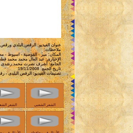
عنوان الفيديو: الرقص البلدي ورقص ا
ملاحظات:
المكان: مير - القوصية - اسيوط - م
الإخبارى: عبد العال محمد محمد قط
الجامع: أشرف نصرت محمد رشدى
تاريخ الجمع: 19/11/2008
تصنيفات الفيديو: الرقص البلدى - 
الشعر الشعبى
الشعر الشع
الأمثال في محافظة
الأمثال في مح