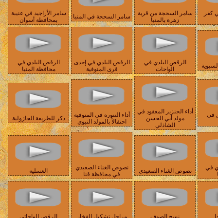
ي كفر
سامر السحجة من قرية
سامر الأراجيد في عنيبة
سامر السحجة في المنيا
زهرة بالمنيا
بمحافظة أسوان
الرقص البلدي في
الرقص البلدي في إحدى
الرقص البلدي في
لسيوية
الواحات
قرى المنوفية
محافظة المنيا
أداء الجنزير المعقود في
 في
أداء التنورة في المنوفية
مولد أبي الحسن
ذكر للطريقة الجازولية
احتفالاً بالمولد النبوي
الشاذلي
ي في
نصوص الغناء الصعيدي
نصوص الغناء الصعيدى
العسلية
في محافظة قنا
ا
نسج الصوف
مراحل تشكيل الفخار
الرقص الواحاتي