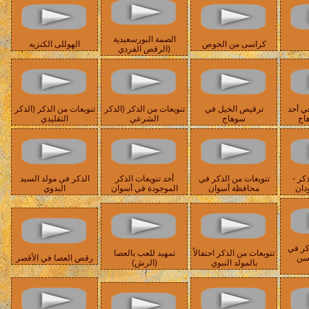
الضمة البورسعيدية
كراسى من الخوص
الهوللى الكنزيه
(الرقص الفردي
ي أحد
ترقيص الخيل في
تنويعات من الذكر (الذكر
تنويعات من الذكر (الذكر
هاج
سوهاج
الشرعي
التقليدي
كر -
تنويعات من الذكر في
أحد تنويعات الذكر
الذكر في مولد السيد
دان
محافظة أسوان
الموجودة في أسوان
البدوي
كر في
تنويعات من الذكر احتفالاً
تمهيد للعب بالعصا
حسن
رقص العصا في الأقصر
بالمولد النبوي
(الرش)