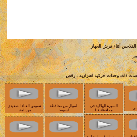
لفلاحين أثناء فرش الجهاز
صر
ب
رقصات ذات وحدات حركية اهتزازية - رقص
السيرة الهلالية في
الموال من محافظة
نصوص الغناء الصعيدى
بي
محافظة قنا
اسيوط
من المنيا
افظة
نصوص الرقى والتعاويذ