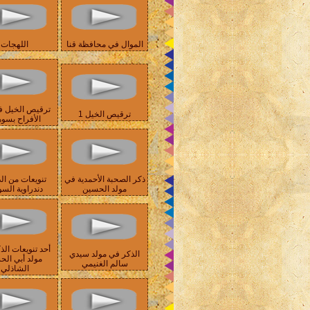
الموال في محافظة قنا
اللهجات
ترقيص الخيل ف
ترقيص الخيل 1
الأفراح بسو
ذكر الصحبة الأحمدية في
تنويعات من الذ
مولد الحسين
دندراوية السو
أحد تنويعات الذ
الذكر في مولد سيدي
مولد أبي ال
سالم الغنيمي
الشاذلي