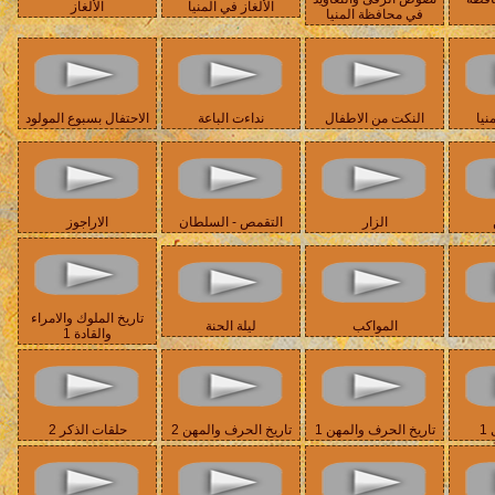
الألغاز في المنيا
الألغاز
في محافظة المنيا
نيا
النكت من الاطفال
نداءت الباعة
الاحتفال بسبوع المولود
الزار
التقمص - السلطان
الاراجوز
تاريخ الملوك والامراء
المواكب
ليلة الحنة
والقادة 1
1
تاريخ الحرف والمهن 1
تاريخ الحرف والمهن 2
حلقات الذكر 2