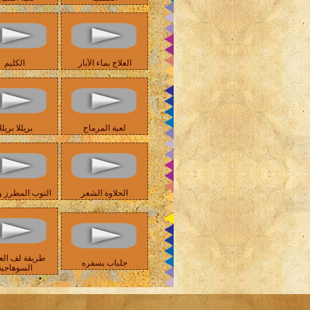
العلاج بماء الآبار
الكليم
لعبة المرماح
بريللا بريلل
الحلاوة الشعر
التوب المطرز و
طريقة لف الع
جلباب بسفره
السوهاجية