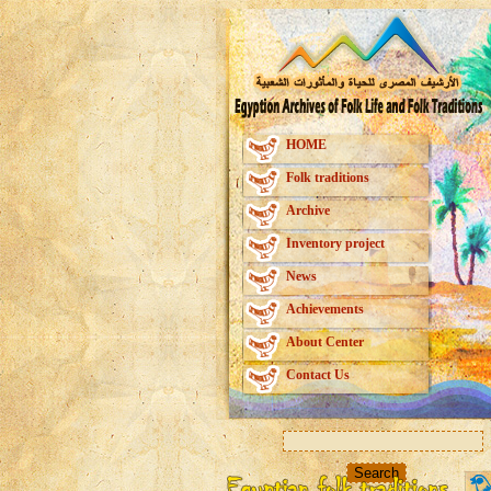
HOME
Folk traditions
Archive
Inventory project
News
Achievements
About Center
Contact Us