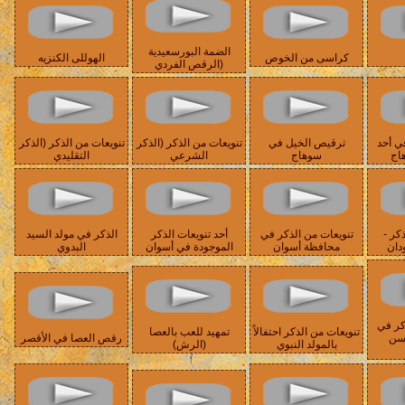
الضمة البورسعيدية
كراسى من الخوص
الهوللى الكنزيه
(الرقص الفردي
ي أحد
ترقيص الخيل في
تنويعات من الذكر (الذكر
تنويعات من الذكر (الذكر
هاج
سوهاج
الشرعي
التقليدي
كر -
تنويعات من الذكر في
أحد تنويعات الذكر
الذكر في مولد السيد
دان
محافظة أسوان
الموجودة في أسوان
البدوي
كر في
تنويعات من الذكر احتفالاً
تمهيد للعب بالعصا
حسن
رقص العصا في الأقصر
بالمولد النبوي
(الرش)