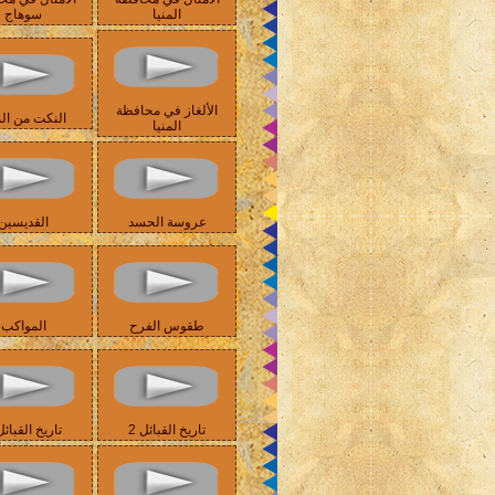
المنيا
سوهاج
الألغاز في محافظة
النكت من الم
المنيا
عروسة الحسد
القديسين
طقوس الفرح
المواكب
تاريخ القبائل 2
تاريخ القبائل 