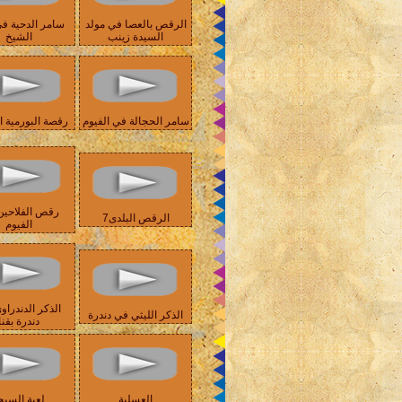
الرقص بالعصا في مولد
سامر الدحية ف
السيدة زينب
الشيخ
سامر الحجالة في الفيوم
رقصة البورمية ا
رقص الفلاحين
الرقص البلدى7
الفيوم
الذكر الدندراو
الذكر الليثي في دندرة
دندرة بقنا
العسلية
لعبة السيج