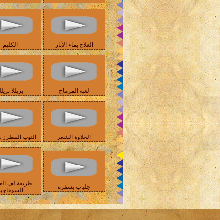
العلاج بماء الآبار
الكليم
لعبة المرماح
بريللا بريلل
الحلاوة الشعر
التوب المطرز و
طريقة لف الع
جلباب بسفره
السوهاجية