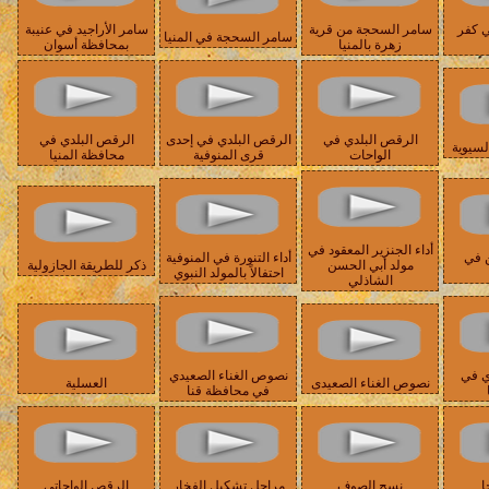
ي كفر
سامر السحجة من قرية
سامر الأراجيد في عنيبة
سامر السحجة في المنيا
زهرة بالمنيا
بمحافظة أسوان
الرقص البلدي في
الرقص البلدي في إحدى
الرقص البلدي في
لسيوية
الواحات
قرى المنوفية
محافظة المنيا
أداء الجنزير المعقود في
 في
أداء التنورة في المنوفية
مولد أبي الحسن
ذكر للطريقة الجازولية
احتفالاً بالمولد النبوي
الشاذلي
ي في
نصوص الغناء الصعيدي
نصوص الغناء الصعيدى
العسلية
في محافظة قنا
ا
نسج الصوف
مراحل تشكيل الفخار
الرقص الواحاتي