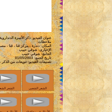
عنوان الفيديو: ذكر الأسرة الدنداروية
ملاحظات:
المكان: دندرة - مركز قنا - قنا - مصر
الإخبارى: شوقي حبيب
الجامع: شوقي حبيب
تاريخ الجمع: 01/05/2003
تصنيفات الفيديو: تنويعات من الذكر
الشعر الشعبى
الشعر الشع
الأمثال في محافظة
الأمثال في مح