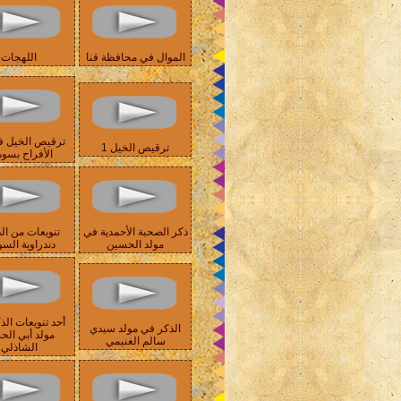
الموال في محافظة قنا
اللهجات
ترقيص الخيل ف
ترقيص الخيل 1
الأفراح بسو
ذكر الصحبة الأحمدية في
تنويعات من الذ
مولد الحسين
دندراوية السو
أحد تنويعات الذ
الذكر في مولد سيدي
مولد أبي ال
سالم الغنيمي
الشاذلي