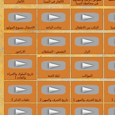
الألغاز في المنيا
الألغاز
في محافظة المنيا
نيا
النكت من الاطفال
نداءت الباعة
الاحتفال بسبوع المولود
الزار
التقمص - السلطان
الاراجوز
تاريخ الملوك والامراء
المواكب
ليلة الحنة
والقادة 1
1
تاريخ الحرف والمهن 1
تاريخ الحرف والمهن 2
حلقات الذكر 2