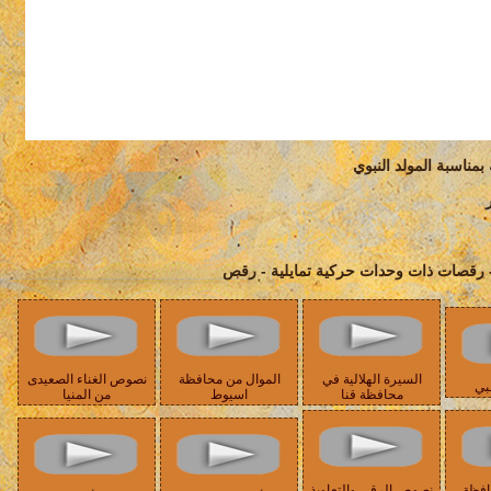
 بمناسبة المولد النبوي
 - رقصات ذات وحدات حركية تمايلية - رقص
السيرة الهلالية في
الموال من محافظة
نصوص الغناء الصعيدى
بي
محافظة قنا
اسيوط
من المنيا
افظة
نصوص الرقى والتعاويذ