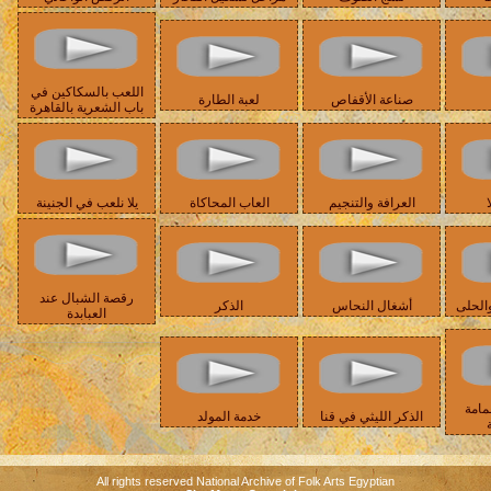
اللعب بالسكاكين في
صناعة الأقفاص
لعبة الطارة
باب الشعرية بالقاهرة
ا
العرافة والتنجيم
العاب المحاكاة
يلا نلعب في الجنينة
رقصة الشبال عند
الحلى
أشغال النحاس
الذكر
العبابدة
مامة
الذكر الليثي في قنا
خدمة المولد
All rights reserved National Archive of Folk Arts Egyptian