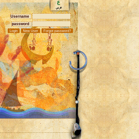
Username
password