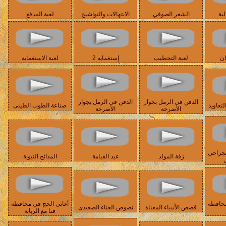
لية
الشعر الصوفي
الابتهالات والتواشيح
لعبة المدفع
ان
لعبة التحطيب
إستغمايه 2
لعبة الاستغماية
الدفن فى الرمل بجوار
الدفن فى الرمل بجوار
تعاويذ
صناعة الطوب الطينى
الأضرحة
الأضرحة
لجراحي
زفة المولد
عيد القيامة
المدائح النبوية
ي
محافظة
أغانى الحج في محافظة
قصص الأنبياء المغناة
نصوص الغناء الصعيدى
قنا مع الربابة