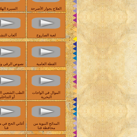
العلاج بجوار الأضرحة
السيرة الهلا
لعبة الصاروخ
ألعاب النش
القطة العامية
نصوص الرقى وال
الموال في الواحات
الطب الشعبي ا
البحرية
أو التداخل
المدائح النبوية من
أغاني الحج في 
محافظة قنا
قنا