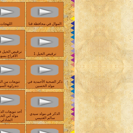
الموال في محافظة قنا
اللهجات
ترقيص الخيل ف
ترقيص الخيل 1
الأفراح بسو
ذكر الصحبة الأحمدية في
تنويعات من الذ
مولد الحسين
دندراوية السو
أحد تنويعات الذ
الذكر في مولد سيدي
مولد أبي ال
سالم الغنيمي
الشاذلي