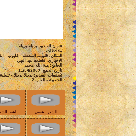
عنوان الفيديو: بريللا بريللا
ملاحظات:
المكان: قليوب المحطه - قليوب - الق
الإخبارى: فاطمه عبد النبى
الجامع: هبة الله محمد
تاريخ الجمع: 11/04/2009
تصنيفات الفيديو: بريللا بريللا - تسلي
الشعبية - العاب 2
الشعر الشعبى
الشعر الشع