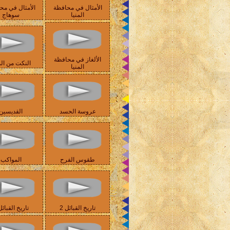
الأمثال في محافظة
الأمثال في مح
المنيا
سوهاج
الألغاز في محافظة
النكت من الم
المنيا
عروسة الحسد
القديسين
طقوس الفرح
المواكب
تاريخ القبائل 2
تاريخ القبائل 