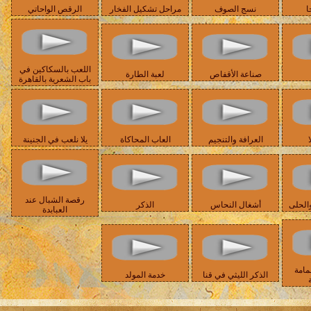
ا
نسج الصوف
مراحل تشكيل الفخار
الرقص الواحاتي
اللعب بالسكاكين في
صناعة الأقفاص
لعبة الطارة
باب الشعرية بالقاهرة
ا
العرافة والتنجيم
العاب المحاكاة
يلا نلعب في الجنينة
رقصة الشبال عند
الحلى
أشغال النحاس
الذكر
العبابدة
مامة
الذكر الليثي في قنا
خدمة المولد