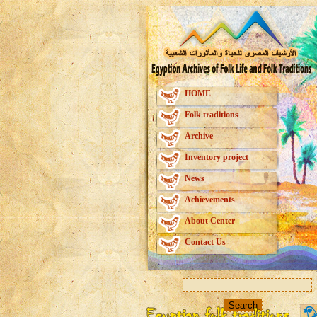
HOME
Folk traditions
Archive
Inventory project
News
Achievements
About Center
Contact Us