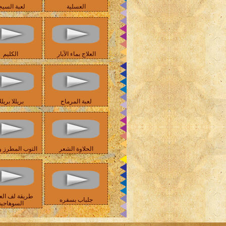
العسلية
لعبة السيج
العلاج بماء الآبار
الكليم
لعبة المرماح
بريللا بريلل
الحلاوة الشعر
التوب المطرز و
طريقة لف الع
جلباب بسفره
السوهاجية