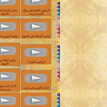
الرقص بالعصا في مولد
سامر الدحية ف
السيدة زينب
الشيخ
سامر الحجالة في الفيوم
رقصة البورمية ا
رقص الفلاحين
الرقص البلدى7
الفيوم
الذكر الدندراو
الذكر الليثي في دندرة
دندرة بقنا