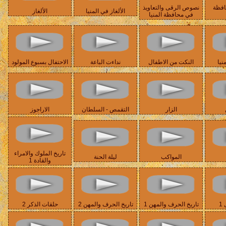
افظة
نصوص الرقى والتعاويذ
الألغاز في المنيا
الألغاز
في محافظة المنيا
نيا
النكت من الاطفال
نداءت الباعة
الاحتفال بسبوع المولود
الزار
التقمص - السلطان
الاراجوز
تاريخ الملوك والامراء
المواكب
ليلة الحنة
والقادة 1
1
تاريخ الحرف والمهن 1
تاريخ الحرف والمهن 2
حلقات الذكر 2