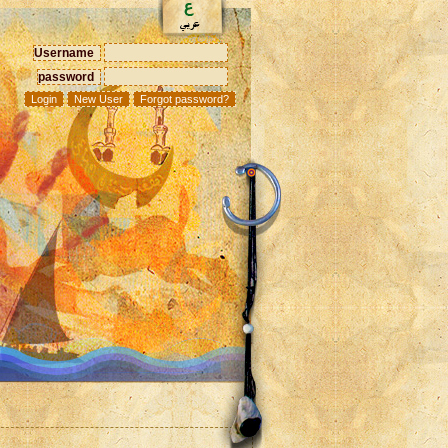
Username
password