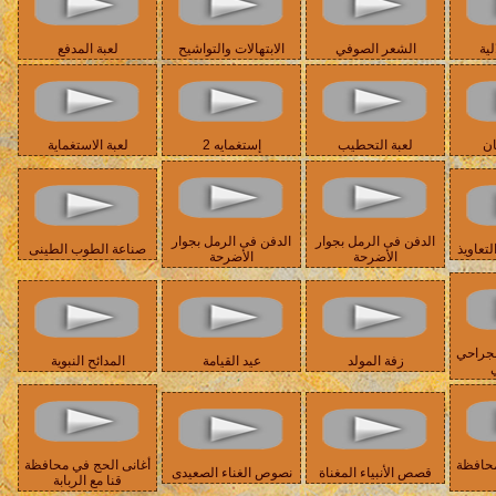
لية
الشعر الصوفي
الابتهالات والتواشيح
لعبة المدفع
ان
لعبة التحطيب
إستغمايه 2
لعبة الاستغماية
الدفن فى الرمل بجوار
الدفن فى الرمل بجوار
تعاويذ
صناعة الطوب الطينى
الأضرحة
الأضرحة
لجراحي
زفة المولد
عيد القيامة
المدائح النبوية
ي
محافظة
أغانى الحج في محافظة
قصص الأنبياء المغناة
نصوص الغناء الصعيدى
قنا مع الربابة