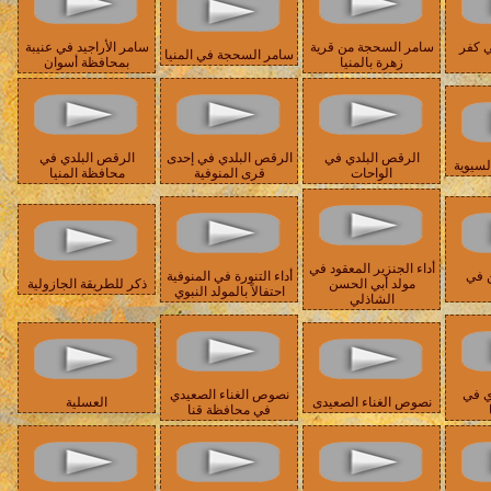
ي كفر
سامر السحجة من قرية
سامر الأراجيد في عنيبة
سامر السحجة في المنيا
زهرة بالمنيا
بمحافظة أسوان
الرقص البلدي في
الرقص البلدي في إحدى
الرقص البلدي في
لسيوية
الواحات
قرى المنوفية
محافظة المنيا
أداء الجنزير المعقود في
 في
أداء التنورة في المنوفية
مولد أبي الحسن
ذكر للطريقة الجازولية
احتفالاً بالمولد النبوي
الشاذلي
ي في
نصوص الغناء الصعيدي
نصوص الغناء الصعيدى
العسلية
في محافظة قنا