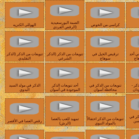
الضمة البورسعيدية
كراسى من الخوص
الهوللى الكنزيه
(الرقص الفردي
ي أحد
ترقيص الخيل في
تنويعات من الذكر (الذكر
تنويعات من الذكر (الذكر
هاج
سوهاج
الشرعي
التقليدي
كر -
تنويعات من الذكر في
أحد تنويعات الذكر
الذكر في مولد السيد
دان
محافظة أسوان
الموجودة في أسوان
البدوي
كر في
تنويعات من الذكر احتفالاً
تمهيد للعب بالعصا
حسن
رقص العصا في الأقصر
بالمولد النبوي
(الرش)