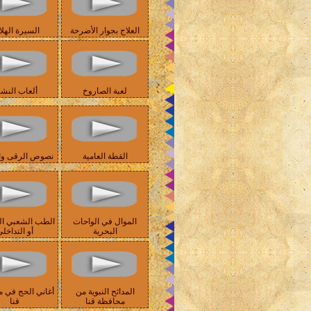
العلاج بجوار الأضرحة
السيرة الهلا
لعبة الصاروخ
ألعاب النش
القطة العامية
نصوص الرقى وال
الموال في الواحات
الطب الشعبي ا
البحرية
أو التداخل
المدائح النبوية من
أغاني الحج في 
محافظة قنا
قنا