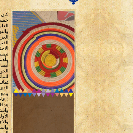
كان 
خمسي
العلم
والتو
الفنو
الاجت
تصني
وأهم
أيضا
الجو
للمأث
ثماني
الذى 
ومع ب
هدفا 
واست
والا
والمج
القوم