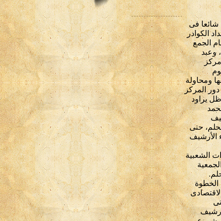
شائعا فى
د الكوادر
ام الجمع
 وعبد
ى عام 1957 هى إنشاء مركز
وم
ها ومحاولة
دور المركز
ظل يراود
محمد
يف
لحلم، حتى
ء الأرشيف
ات الشعبية
الجمعية
لم.
 الخطوة
ء الاقتصادى
تى
لأرشيف
للمشروع