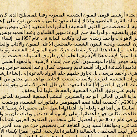
إنشاء أرشيف قومى للفنون الشعبية المصرية وفقا للمصطلح الذى كان 
نات القرن الماضى، وكذلك إنشاء معهد علمى متخصص يقوم على ‘إعدا
ية المتخصصة فى الفنون الشعبية ( المأثورات الشعبية ) لكى ينهض بمه
ثيق والتصنيف والدراسة حلم الرواد: سهير القلماوى وعبد الحميد يونس،
العزيز الأهوانى، وأحمد رشدى صالح. وكانت البداية ف
ن الشعبية ولجنة الفنون الشعبية بالمجلس الأعلى للفنون والآداب والعل
ماعية. وبإنشاء هذا المركز نشطت حركة جمع المأثورات الشعبية وثوثيق
فها تمهيدًا لإنشاء هذا الأرشيف الحلم. لكن ظروف الستينات قلصت من 
يته، فهجر أبناؤه المؤسسون، لكن حلم إنشاء الأرشيف والمعهد العلمى 
 تلاميذ الأساتذة الرواد: أسعد نديم وصفوت كمال وعبد الحميد حواس و
هرى وأحمد مرسى، بل تجاوز حلمهم حلم الرواد بالدعوة إلى إنشاء ارش
ورات الشعبية العربية. ولأسباب يصعب الإحاطة بها هنا، لم يتحقق من ا
نات القرن الماضى إلاّ إنشاء المعهد، لكن ظل الحلم الأساسى وهو إنشا
يقوم على توثيق الذاكرة الشعبية والحفاظ عليها لماّ يتحقق.
داية القرن الحالى- الواحد والعشرين- أنشئت الجمعية المصرية للمأثور
( عام 2001م ) كجمعية أهلية تضم المهمومين بالمأثورات الشعبية، ووضعت 
أساسيًا من أهدافها- ولعله أول أهدافها- العمل على تحقيق الأرشيف/ الح
طاعت بتكاتف جهود أعضائها وعلى رأسهم أسعد نديم وبقيادته أن يبدأوا
الأولى فى عام ( 2006م ) بالحصول على منحة من الصندوق العربى للإنما
جتماعى، وموافقة السيد وزير الثقافة على تخصيص جزء من بيت الخرزا
اور لبيت السحيمى بالجمالية (القاهرة التاريخية) ليكون مقرًا لإنشاء ا
ى للمأثورات الشعبية. أتاحت المنحة البدء فى بناء القاعدة الأساسية 