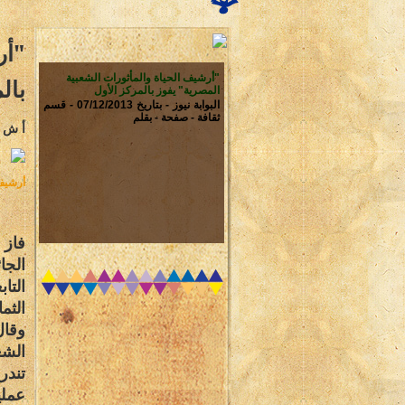
"
أر
"أرشيف الحياة والمأثورات الشعبية
بال
المصرية" يفوز بالمركز الأول
البوابة نيوز - بتاريخ 07/12/2013 - قسم
ثقافة - صفحة - بقلم
أ ش أ
أرشيف 
فاز 
الجا
التاب
الثما
وقال
الشع
تندر
عملي