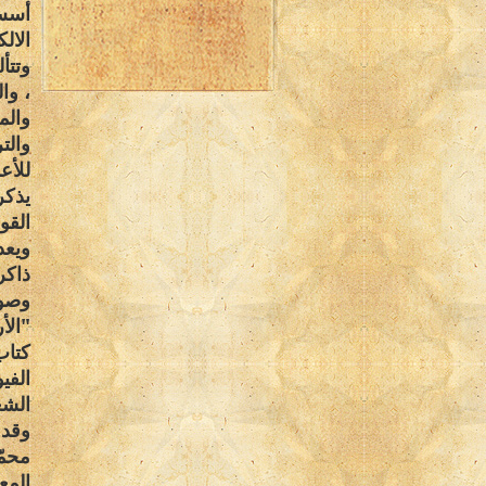
أسس 
الال
، وا
والم
والت
للأع
يذكر
القو
ويعد
ذاكر
وصور
"الأ
كتاب
الفي
الشع
وقد 
محمّ
المع