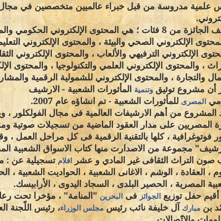
علمية مدروسة من قبل خبراء عالميين متخصصين في مجال 
كتروني
.
وتتألف الجائزة من 8 فئات ؛ هي المحتوى الإلكتروني الحكومي
لمحتوى الإلكتروني الصحي والبيئة ، والمحتوى الإلكتروني التعلي
حتوى الإلكتروني الترفيهي والألعاب ، والمحتوى الإلكتروني الثق
راث ، والمحتوى الإلكتروني العلمي والتكنولوجيا ، والمحتوى الإل
مال والتجارة ، والمحتوى الإلكتروني للشمولية الرقمية والمشار
 أن مشروع توثيق
المأثورات الشعبية - الارشيف
وتنمية
مي
للمأثورات الشعبية - تم انشاؤه عام 2007
.
المصرى
 المشروع من أهم الارشيفات العالمية فى مجال الفولكلور ، و
ة المصريين على مدار العقود الماضية من تسجيلات صوتية ومر
 فوتوغرافية ، كلها بالتقنية الرقمية فى كل مراحل العمل ، وق
رشيف" مجموعة من الاصدارت منها كتاب الاسواق الشعبية الم
 صون التراث الثقافى غير المادي و عشر
تسجيلية عن : مد
افلام
وم ، العقادة ، الوشم ، الاغانى الشعبية ، الحواديت الشعبية ، ا
بية المصرية ، الحصير البلدى ، السجاد اليدوى ، الأرابيسك
.
أقيم حفل توزيع
فى
"
المنامة" ، مؤخرا تحت رعا
الجوائز
البحرين
د بن
آل خليفة نائب رئيس
، رئيس اللّجنة العلي
مبارك
مجلس الوزراء
لومات والاتّصالات
.