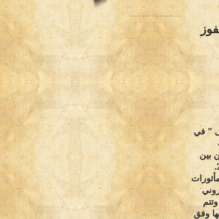
فوز
ل " في
ن بين
.
أثورات
روني
وتتم
ها وفق