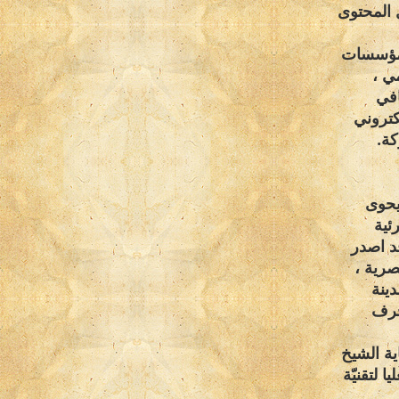
المحتوى
 والمؤسسات
مي ،
افي
كتروني
كة
.
يحوى
ئية
د اصدر
صرية ،
ينة
لحرف
ية الشيخ
ا لتقنيّة