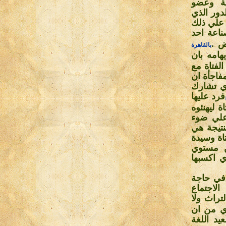
ية وعضو
دور الذي
ت علي ذلك
ناعة احد
ض
.
بالقاهرة
هامه بان
يه. فسافرت الفتاة مع
فاجأة ان
ي تشارك
فرد عليها
 ليهنئوه
 علي ضوء
نتيجة هي
يشاركن في مشروع انتاج "التلي" اليدوي بلغ 600 فتاة وسيدة
ن مستوي
 اكسبها
 في حاجة
لاجتماع
لتراث ولا
ي من ان
د اللغة