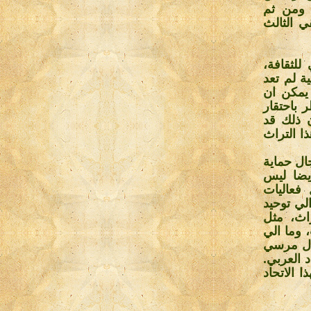
 ومن ثم
ي الثالث
للثقافة،
ة لم تعد
يمكن ان
باحتقار
ن ذلك قد
ا التراث
ال حماية
يضا ليس
فعاليات
مي الثالث للمأثورات الشعبية، الذي عقد عام 2006، الي توحيد
اث، مثل
 وما الي
قال مرسي
 العربي.
 الاتحاد