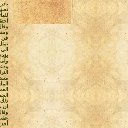
بادر
تصني
للمأ
احتقا
وقال
ومقر
في ح
تمثل
الي 
يؤدي
وامكا
ودعا
التر
مستح
العم
الجم
ذلك.
ان م
وقال
عقب 
أجدع