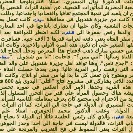
ثت الدكتورة نوال المسيري، أستاذ الأنثربولوجيا الحضر
عية المصرية للمأثورات الشعبية، عن أهمية التراث الشعبي وال
 ان يلعبه في تنمية المجتمع ثقافيا واقتصاديا واجتماعيا. ودلل
ة كانت من جزيرة شندويل في محافظة
، كانت تعمل بص
سوهاج
تجات الشعبية وكان عليها ان تشارك بانتاجها في احد المعار
والدها رفض سفرها الي
، لكنه اضطر للموافقة بعد اي
القاهرة
عدم سفر الفتاة يعني دفعه لغرامة قدرها 3 الاف جن
ها الصغير علي ان تكون هذه المرة الاولي والاخيرة. وكانت الم
يس حسني مبارك ذهب لافتتاح هذا المعرض ودخل الجناح الذ
الفتاة وسألها: "انتي منين؟". فاجابت: "انا من شندويل
".
سوهاج
ا: "اجدع ناس". وهنا توافد اهل جزيرة شندويل علي والد الفتاة
ته التي رفعت رأس القرية عاليا! ومن بعدها حصلت الفتاة
 ومفتوح بان تفعل كل ما بدا لها من سفر او انتاج، وكانت ال
ان عدد اللاتي 
هذه القرية وحدها. الامر الذي انعكس في صورة تحس
يشة هناك وحصول المرأة علي قدر من التحرر المسئول الذي
يد من الاحترام في مجتمع كان يعرف بمعاملته القاسية للمرأة
.
ت المسيري ان الدولة في حاجة الي التراث، كما ان التراث
 الدولة. وعقب الدكتور محمد الجوهري، استاذ علم ا
عة
، والذي كان رئيس الجلسة قائلا ان الدولة لا تحتاج ا
القاهرة
ب التراث، فالدولة ليست في حاجة الي احد! وحذر الجوهر
ل التراث يعني السقوط في فخ التغريب والفرنجة علي صعي