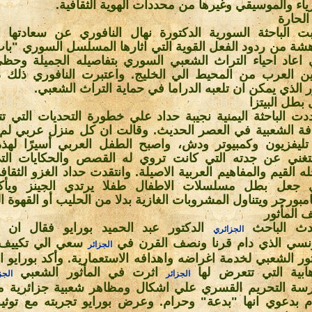
زياء والموسيقي وغيرها من محددات الهوية الثقافية
.
الحارة
ت الباحثة السورية الدكتورة نهال النافوري عن سعادتها 
هشة من ردود الفعل القوية التي اثارها المسلسل السوري "باب
 اعاد احياء التراث الشعبي السوري بتفاصيله الجميلة وحظي
ين العرب من المحيط الي الخليج. واعتبرت النافوري ذلك د
ر الذي يمكن ان تلعبه الدراما في حماية التراث الشعبي
.
بطل البيتزا
ت الباحثة اليمنية نجيبة حداد علي خطورة التحديات التي ت
افة الشعبية في العصر الحديث. وقالت ان كل منزل عربي لم 
ليفزيون وكمبيوتر ودش، واصبح الطفل العربي أسيرًا لهذه
غني عن جدته التي كانت تروي له القصص والحكايات ال
له القيم والمفاهيم العربية الاصيلة. وانتقدت حداد الغزو الثقا
 جعل بطل مسلسلات الاطفال طفلا يرتدي الجينز ويأكل 
امبورجر ويتناول المشروبات الغازية بدلا من الحليب أو القهوة ال
ف المأثور
دث الباحث
الدكتور عبد الحميد بورايو فقال ان ا
الجزائري
نسي الذي دام قرنا ونصف القرن في
سعي الي تكييف
الجزائر
ثور الشعبي لخدمة اغراضه واهدافه الاستعمارية. وأكد بورايو ا
هابية التي تتعرض لها
اثرت في المأثور الشعبي
الجزائر
الجز
سة التحريم القسري علي اشكال ومظاهر شعبية جزائرية م
م بدعوي انها "بدعة" وحرام. وعرض بورايو تجربته مع توثيق