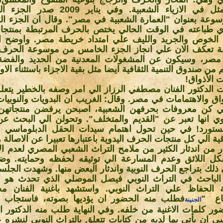
المتمثل في الازياء الشعبية. وفي يناير 09
سوعة بعنوان "العمارة الشعبية في مصر". وقال ان الجزء الر
 طباعته في الوقت الحالي يختص بالحرف المرتبطة بمنتجات
الخوص والجريد والليف علي امتداد خريطة مصر. واوضح ا
ة تعكف الان علي انجاز الجزء الخامس من موسوعة الحرف ا
صر، وسيكون عن المشغولات المعدنية من الحديد والفضة
 من صندوق التنمية الثقافية ايضا مثل بقية الاجزاء باستثناء الاو
ت الأذواق
!
 الدكتور الفنان مصطفي الرزاز الي امر وصفه بالخطير يتعلق
واق والاهتمامات في مصر. وقال: الغريب ان البدويات والنوبيات
تي كن معروفات بحرفهن الشعبية، اصبحن يرفضن منتجاتهن 
ي انها تعبر عن "القديم والمتخلف". وتحولن الي البحث ع
ستورد! في حين تحول اهتمام سيدات الحقل الدبلوماسي و
قية الي كل منتجات الحرف اليدوية باعتبارها تعبيرا عن الاصالة 
 من اندثار الكثير من ملامح التراث الشعبي المصري لعدم الا
كل اللائق وعدم المسارعة الي توثيقه لحفظه وحمايته. وض
ذلك بتراجع الحرف النوبية واندثار البعض منها. وشهدت الجلس
لباحث في التراث النوبي فيصل الموصلي الذي تحدث هو ا
 الحفاظ علي التراث النوبي. واستشهد باغنية الفنان مح
اع
"
فطلب منه الحضور ان يؤديها بصوته، فاستجاب ل
الجنينة
ور كلمات الاغنية من خلفه. وفي النهاية طلب منه الدكتور 
 ان يأتي بما لديه من كتابات تتعلق بالتراث النوبي لنشره 