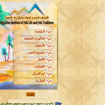
الرئيسية
المأثورات الشعبية
الأرشيف
مشروع الحصر
الأخبار
الأنجازات
عن المركز
أتصل بنا
باحثا و 11 ضيفا عربيا يدقون ناقوس الخطر من تداعيات ضياع المأثورات الشعبية العربية