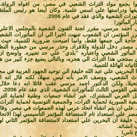
وا بجمع مواد التراث الشعبي في مصر، من افواه الرواة،
فها ودراستها علي اسس علمية. وكان ايضا هو رئيس الملتق
ثورات الشعبية والذي عقد في عام 2006
.
ر المأثور
!
 أحمد مرسي، مقرر لجنة الفنون الشعبية بالمجلس الاعلي 
ر المؤتمر، ان الشعوب تنبهت اخيرا الي ان المأثورات الشعبي
اجة الي جمعها فقط، وانما اصبحت ضرورية للتنمية، حيث 
 مصدر دخل للدولة وللافراد. وحذر مرسي من خطورة النظر 
المأثور الشعبي واعتباره "بلدي" علي حد تعبيره. واوضح ا
 بمنتجي هذا التراث الي هجره، وبالتالي يضيع جزء كبير من هذ
نياته الهائلة للتنمية
.
 البحريني علي عبد الله خليفة الي توحيد الجهود العربية في مج
اث الشعبي، ووصف الامر بأنه ليس سهلا، لكنه قال انه ا
يلا. ولكن الدكتور احمد مرسي عقب قائلا انه دعا خلال 
الملتقي القو
ل العربي المشترك، عبر انشاء جمعيات وطنية لحماية التر
عية السورية لحماية التراث، والجمعية التونسية لحماية التراث،
 علي ان يتم انشاء اتحاد عربي لهذه الجمعيات في مصر. و
صر علي استعداد تام لاستضافة المؤتمر التأسيسي لهذا الاتحاد
 خليفة ان البحرين علي استعداد لاستضافة المؤتمر الثاني لهذا
انشائه
.
 ناس
!