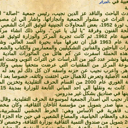
بية في
.
الجزائر
ة
ث الباحث والناقد عز الدين نجيب، رئيس جمعية "اصالة" ل
التراث عن مشوار الجمعية وانجازاتها. واشار الي ان مص
عقب ثورة 1952، بعض المحاولات الجنينية لتوثيق التراث الشعب
ة الفنون وفرقة "يا ليل يا عين". وتلي ذلك انشاء مركز
الشعبية عام 1962. ثم كانت تجربة المركز والوزارة لتوثيق
النوبة عام 1963 قبل ان تغرقها مياه بحيرة السد العالي. 
ت الباحثين والفنانين التشكيليين والمعماريين والكتاب والشعر
ذه الحملة اسفرت عن كم هائل من المأثورات المادية و
يقها ونشر عدد كبير من الدراسات عن التراث النوبي وتمت اضا
عة المركز من المقتنيات التي عرضت متحفيا بمبني وكالة
زهر. واعرب نجيب عن حزنه واسفه لان كل ذلك لم يعد له 
عه الاصلية وتعرض للاهمال حتي اختفت وثائقه، خصوصا بعد اخ
وكالة الغوري عام 2000 من اقسام الحرف التقليدية وتخزي
ال
نها في صناديق بشكل غير مدروس
.
ر نجيب الي اصدار الجمعية لموسوعة الحرف التقليدية. وقال 
ل منها صدر بتمويل من مؤسسة اغاخان الثقافية، وكان مخص
 قاهرية في الاساس وهي: الخرط الخشبي للمشربية، 
دف والعظام، الخيامية، والمصاغ الشعبي. في حين جاء الجزء ال
2005 بتمويل من صندوق التنمية الثقافية بوزارة الثقافة، وخصص 
 وهي: الفخار والخزف والزجاج بنوعيه المنفوخ والمعشق، 