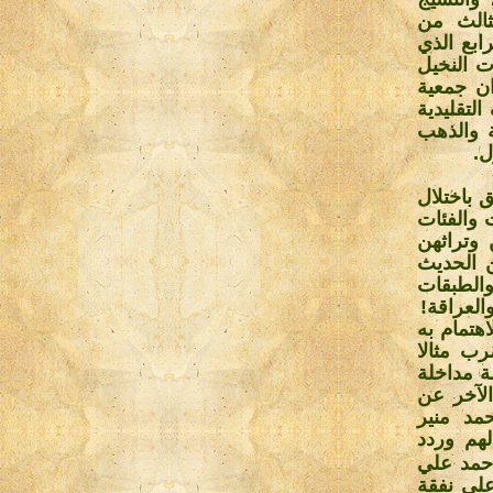
20 صدر الجزء الثالث من
ابع الذي
 النخيل
ن جمعية
لتقليدية
 والذهب
ل
.
 باختلال
 والفئات
وتراثهن
ن الحديث
الطبقات
والعراقة
!
هتمام به
رب مثالا
ة مداخلة
لآخر عن
مد منير
هم وردد
احمد علي
علي نفقة