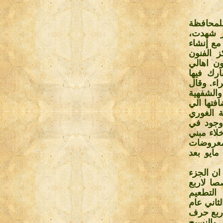
لمحافظة
ر شهدت،
ي مع إنشاء
 الفنون
 فنون اهالي
وشارك فيها
اء. وقال
الشفهية
فتها الي
 الغوري
وجود في
لاء مبني
ن المعروضات
تي كانت به ونقلها الي احد المباني التابعة للوزارة بمدينة 15 مايو بعد
ان الجزء
صا لاربع
التطعيم
ثاني عام
لاربع حرف
والنسيج