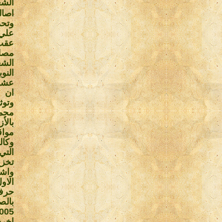
الشع
اصال
وتحد
علي 
مصلح
عشرا
ان ه
وتوث
مجمو
بالأ
مواق
تخزي
واشا
الاو
حرف
بالص
اخري