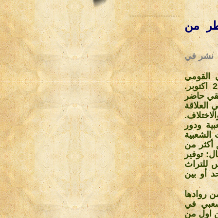
لخطر من
ي
 القومي
الرابع للمأثورات الشعبية، الذي عقد في الفترة من 26 الي 29 اكتوبر.
وناقش الملتقي حاضر
 العلاقة
الاختلاف.
ية ودور
 الشعبية
 أكثر من
ل: توفير
 للتراث
د أو بين
من روادها
شعبي في
 اول من