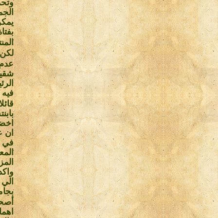
وتحد
الجم
يمكن
بفتا
المن
لكن 
شقيق
الرئ
فيه 
قائل
بابن
اخضر
في 
المع
المز
واكد
الي
بجام
أصحا
اهما