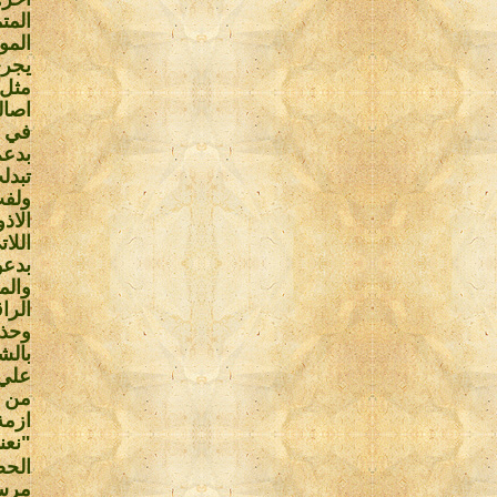
المو
يجري
مثل 
اصال
في م
بدعم
تبدل
ولفت
الاذ
اللا
بدعو
والم
الرا
وحذر
بالش
علي 
من ا
ازمة
"نعن
الحض
مرسي