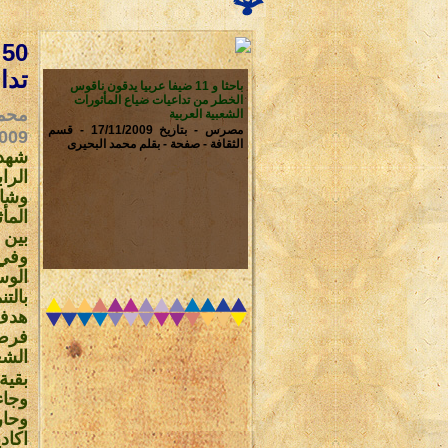
تدا
باحثا و 11 ضيفا عربيا يدقون ناقوس
الخطر من تداعيات ضياع المأثورات
محمد
الشعبية العربية
مصرس - بتاريخ 17/11/2009 - قسم
009
الثقافة - صفحة - بقلم محمد البحيرى
شهد 
المأ
بين 
وفي 
الوس
بالت
هدف 
فرص 
الشع
بقية
وجاء
وحار
اكاد