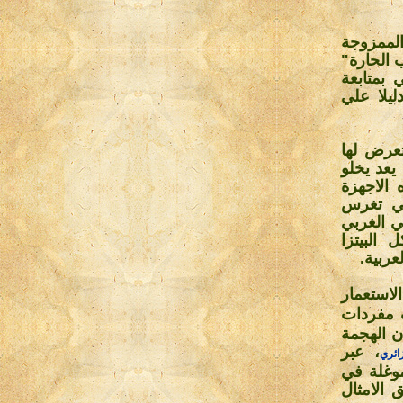
الممزوجة
 الحارة"
 بمتابعة
ليلا علي
تعرض لها
يعد يخلو
 الاجهزة
تي تغرس
في الغربي
البيتزا
عربية
.
لاستعمار
 مفردات
ن الهجمة
، عبر
ائري
وغلة في
 الامثال