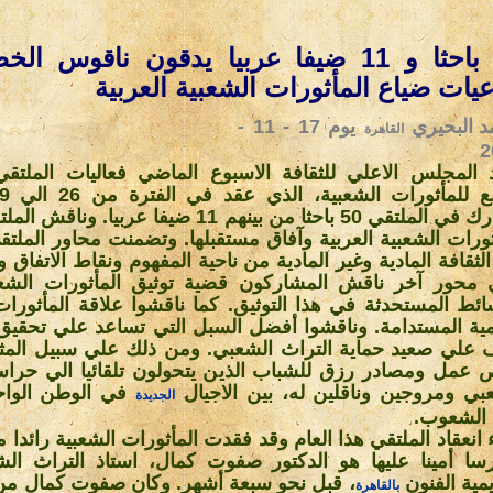
50 باحثا و 11 ضيفا عربيا يدقون ناقوس ا
عيات ضياع المأثورات الشعبية العربية
 البحيري
يوم 17 - 11 -
نشر ف
القاهرة
2
المجلس الاعلي للثقافة الاسبوع الماضي فعاليات الملتقي
وشارك في الملتقي 50 باحثا من بينهم 11 ضيفا عربيا. 
ثورات الشعبية العربية وآفاق مستقبلها. وتضمنت محاور الملتقي
الثقافة المادية وغير المادية من ناحية المفهوم ونقاط الاتفاق و
محور آخر ناقش المشاركون قضية توثيق المأثورات الشعب
ائط المستحدثة في هذا التوثيق. كما ناقشوا علاقة المأثورات
نمية المستدامة. وناقشوا أفضل السبل التي تساعد علي تحقيق
علي صعيد حماية التراث الشعبي. ومن ذلك علي سبيل المثا
عمل ومصادر رزق للشباب الذين يتحولون تلقائيا الي حراس
بي ومروجين وناقلين له، بين الاجيال
في الوطن الواح
الجديدة
 الشعوب
.
 انعقاد الملتقي هذا العام وقد فقدت المأثورات الشعبية رائدا 
سا أمينا عليها هو الدكتور صفوت كمال، استاذ التراث ال
يمية الفنون
، قبل نحو سبعة أشهر. وكان صفوت كمال من
بالقاهرة