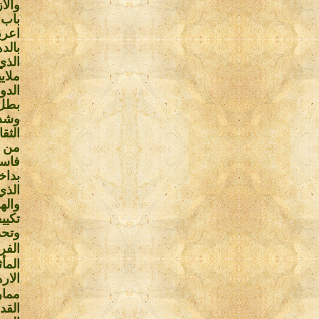
والا
باب 
اعرب
بالد
الذي
ملاي
الدو
بطل 
وشدد
الثق
من ت
فاست
بداخ
الذي
واله
تكيي
وتح
الفر
المأ
الار
ممار
القد