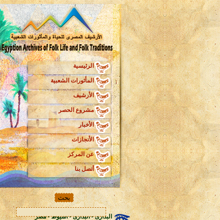
الرئيسية
المأثورات الشعبية
الأرشيف
مشروع الحصر
الأخبار
الأنجازات
عن المركز
أتصل بنا
البدارى - البدارى - اسيوط - مصر