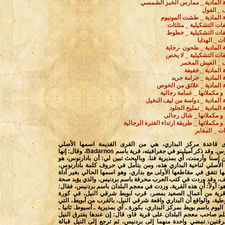
ة المادية _ ممارس الخبز الشمسي
 _ الفول
ة المادية _ طشت ألمونيوم
فات التشكيلية _ مثلثات
فات التشكيلية _ خطوط
ت _ الهدايا
ة المادية _ طحون -رحاية
فات التشكيلية _ لا يخص
 _ العيش المخمر
ة المادية _ خفيفة
ة المادية _ خرامة جريد
ة المادية _ علائق من الخوص
ء و مكملاتها _ عمامة رجالية
ة المادية _ دواسة من ليف النخيل
 المادية _ تمليح الجلود
ء و مكملاتها _ شال رجالى
ء و مكملاتها _ طريقة ارتداء الغترة الرجالية
ت _ المقابر
رى قاعدة مركز البداري، هي من القرى القديمة اسمها الأصلي
بادارنوس. وقد ذكر أميلينو في جغرافيته، قرية باسم Badarnos، وقال: إنها
ن إسنا وأرمنت، أي بمديرية قنا. وبالبحث تبين لي: أن بادارنوس، هو
الأصلي لناحية البداري هذه، ومن يتأمل في حروف كلمة بادارنوس،
ها تتفق في مقاطعها الأولى مع بداري، وهو اسمها الحالي بغير أداة
يف، وقد وردت في كتب العرب محرفة باسم بردنيس، والذي يؤيد صحة
هو: أولاً: أن هذه القرية، وردت في معجم البلدان باسم بردنيس، فقال:
رية من أعمال الصعيد بمصر، قرب ابويط شرقي النيل، في كورة
طية، والواقع أن البداري واقعة شرقي النيل، بالقرب من أبويط، التي
ليوم باسم بويط بمركز البداري، بكورة ـ أي بمديرية ـ أسيوط. ثانيا ـ
لم صاحب معجم البلدان على قرية قاو، قال: إن عندها يفترق النيل
رقتين، تمضي واحدة منهما إلى بردنيس، ثم ترجع إلى النيل قبالة