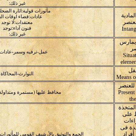
غير ذلك:
مأثورات قولية:اثارة الضحك
لمادية
عادات:قضاء اوقات الف
لعنصر
معتقدات:لا توجد
Intang
فنون آداء:توجد
غير ذلك:
يمارس
صر
عمل-ترفيه وسمر-عادات 
Situa
elemen
قل
التوارث-المحاكاة
للعنصر
Present
محافظ عليها (مستمرة ومتداولة
th
المتخذة
ظ على
اءات
خذة فى
أفراد
الجمع والتوثيق بالأرشيف القومي للمأثورات 