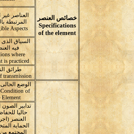
العناصر غير ا
خصائص العنصر
المرتبطة با
Specifications
ible Aspects
of the element
السياق الذى 
فيه العن
tions where
t is practiced
طرائق الن
Means of transmission
الوضع الحالى 
 Condition of
e Element
تدابير الصون 
حاليا للحفا
العنصر (اجر
الحماية المت
المجتمع من 