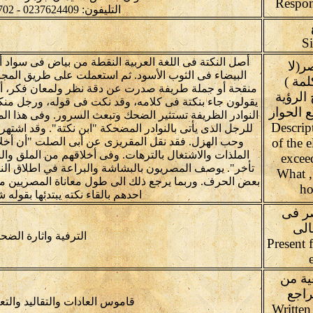
التليفون: 0237624409 - 0237626702
أصل النكتة فى اللغة العربية النقطة من بياض فى سواد 
(لا
البيضاء فى الثوب الأسود. ثم استعملت على طريق المجا
وز300 كلمة )
منقحة أو جملة طريفة صدرت عن دقة نظر ولمعان فكر، أو 
الرؤية
يقولون جاء بنكتة فى كلامه، وقد نكت فى قوله، ورجل منك
 الحوار
النوادر الظريفة تستثير الضحك وتبعث السرور. وفى هذا الم
 (Description
للرجل الذى يأتى بالنوادر المضحكة "ابن نكتة". وقد اشته
of the 
وحب الهزل. فقد نقل المقريزى عن أبى الصلت "أن أخلا
الملذات والاشتغال بالترهات. وفى أخلاقهم من الملق وال
excee
تأخر". يوصف المصريون بالبشاشة والبراعة في اطلاق الن
What ,
بعض الحرف. وربما يرجع ذلك الى طول معاناة المصريين من ا
ho
احدهم بالقاء نكته يبتدئها بقوله 
ر فى
الى
الترفية واثارة الضح
Present 
ية من
راجع
قاموس العادات والتقاليد والتع
Written