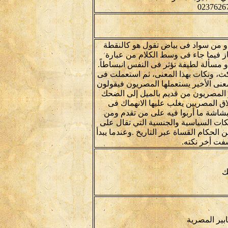
أو من سواد فى بياض تقول هو كالنقطة
ز فيما جاء فى وسط الكلام من عبارة
مسألة لطيفة تؤثر فى النفس انبساطاً.
ت، ونكات بهذا المعنى، ثم استعملت فى
عنى الأخير يستعملها المصريون فيقولون
ر المصريون من قديم بالميل إلى الضحك
ق المصريين يغلب عليها الانهماك فى
بشاشة ما أربوا فيه على من تقدم ومن
كات السياسية والجنسية التي تقال على
لحكام القساة عبر التاريخ .وعندما يبدأ
شفت أخر نكته.
ك
ابير المصرية