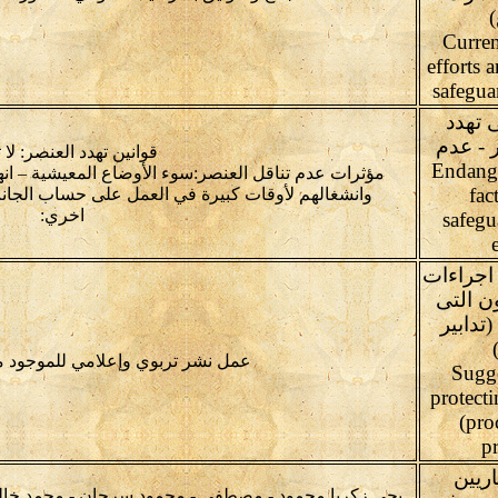
Curren
efforts 
safegua
 تهدد
ر - عدم
قوانين تهدد العنصر: لا 
 Endangering
مؤثرات عدم تناقل العنصر:سوء الأوضاع المعيشية – ان
fac
وانشغالهم لأوقات كبيرة في العمل على حساب الجانب
اخري:
safegu
اجراءات
ن التى
تدابير
عمل نشر تربوي وإعلامي للموجود 
(Sugg
protecti
(pro
pr
اريين
يحي زكريا محمود - مصطفى - محمود سرحان - محمد خالد 