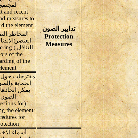
لمجتمع)
t and recent
and measures to
rd the element
تدابير الصون
المخاطر التى
Protection
العنصر(الاندثا
Measures
التناقل )
tors of the
arding of the
element
مقترحات حول 
الحماية والصو
يمكن اتخاذها (
الصون)
estions for
ng the element
cedures for
otection
أسماء الاخب