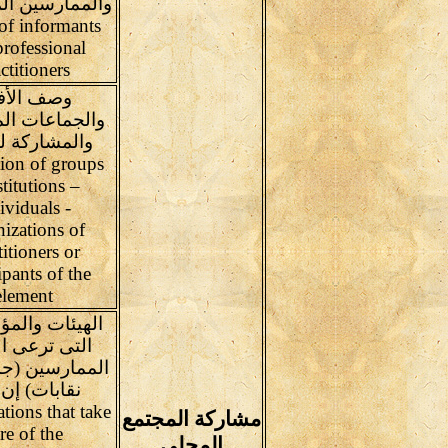
والممارسين ال
f informants
rofessional
ctitioners
وصف الأفر
والجماعات ال
والمشاركة ل
tion of groups
stitutions –
ividuals -
izations of
titioners or
ipants of the
element
الهيئات وال
التى ترعى ا
الممارسين (جم
نقابات) إن
tions that take
مشاركة المجتمع
re of the
المحلي