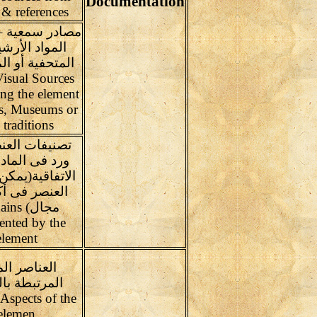
Documentation
& references
مصادر سمعية – 
المواد الأرشي
المتحفية أو الم
isual Sources
ng the element
s, Museums or
 traditions
تصنيفات العن
ورد فى الماد
الاتفاقية(يمك
العنصر فى أك
مجال) 
ented by the
element
العناصر الم
المرتبطة با
 Aspects of the
elemen