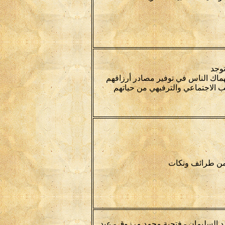
توجد
هماك الناس في توفير مصادر أرزاقهم
 الاجتماعي والترفيهي من حياتهم
من طرائف ونكات
السليمان - فتحية محمد مرزوق - عبد