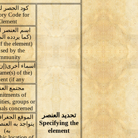
كود الحصر ل
ory Code for
Element
اسم العنصر ا
(كما يردده ال
f the element
used by the
mmunity
اسماء أخرى(إن
ame(s) of the
ent (if any
مجتمع العن
itments of
ies, groups or
uals concerned
تحديد العنصر
الموقع الجغرا
Specifying the
يتواجد به العن
element
به)
ic location of