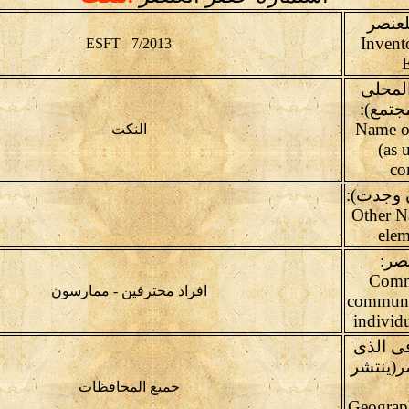
لعنصر
Invent
ESFT 7/2013
لمحلى
مجتمع):
(Name o
النكت
(as 
co
 وجدت):
(Other N
elem
صر:
Comm
افراد محترفين - ممارسون
communit
individ
فى الذى
صر(ينتشر
جميع المحافظات
Geograph