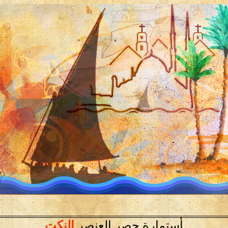
أستمارة حصر العنصر
النكت