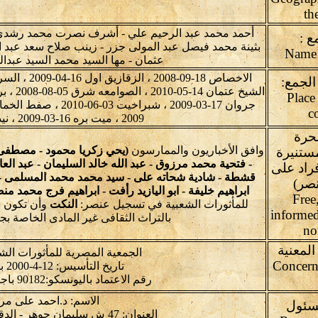
th
أحمد محمد عبد الرحيم علي - أشرف نصرت محمد رشدى 
ع :
بثينة محمد فيصل عبد المولى جزر - زينب صلاح سعد عبد ا
عثمان - مها السيد محمد السيد عبدال
الجمع:
Place
c
2009 ، ميت بره 16-03-2009 ، نيدة 07-02-2009
لحرة
وافق الأخباريون والممارسون
(يحي زكريا محمود - مصطفى 
ستنيرة
- فتحية محمد مرزوق - عبد الله خالد السليمان - عبد
فراد على
قشطة - شادية شحاته على - سيد محمد محمد المسلمى -
صر)
ابراهيم خليفة - ابو اليازيد رأفت - ابراهيم فرج محمد من
Free
للمأثورات الشعبية في تسجيل عنصر:
النكت
وأن تكون ن
informed
بالتراث الثقافى غير المادى الخاصة بج
no
المعنية
الجمعية المصرية للمأثورات الش
Concern
تاريخ التأسيس: 12-4-2000 برقم: 1434
رقم الاعتماد باليونسكو:90182 باجتماع:4.GA-2012
الاسم: د.احمد على م
سئول
العنوان: 47 ش سليمان جوهر - الدقي - الجيزة- مصر