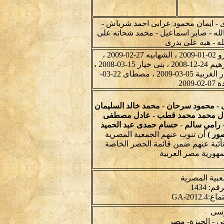
- ايمان محمود عرابى احمد شرباش -
لله - صابر اسماعيل - محمد شحاته على
له - هبه على بدرى
الاخصاص 18-09-2008 ، الزقازيق اول 16-04-2009 ، السرو 02-01-2009 ، الشهابيه 27-02-2009 ،
الشيخ عتمان 14-05-2010 ، الصوامعه شرق 05-08-2008 ، برهيم 24-12-2008 ، بنى خيار 15-03-2008 ،
جروان 17-03-2009 ، شبراخيت 03-06-2010 ، صفط الخمار الغربية 05-03-2009 ، مصطاى 22-03-
- محمود سرحان - محمد خالد السليمان
 العال محمد محمد قطب - عادل مصطفى
 رامي سالم - حسام حمدى عبد الحميد
صور )
أن تنوب عنهم الجمعية المصرية
أئبة عنهم ضمن قائمة الحصر الخاصة
مهورية مصر العربية
عبية المصرية
رسى