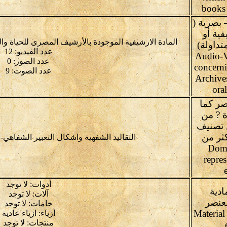
books 
بصرية (
فية أو
المادة الارشيفية الموجودة بالأرشيف المصرى للحياة و
تداولة)
عدد الفيديو: 12
Audio-V
عدد الصور: 0
concerni
عدد الصوت: 9
Archive
oral
صر كما
ة ? من
ن تصنيف
ثر من
التقاليد الشفهية واشكال التعبير الشفاهي-
Domains
repres
أدوات: لا توجد
ادية
آلات: لا توجد
لعنصر
خامات: لا توجد
Material
أزياء: ازياء عادية
منتجات: لا توجد