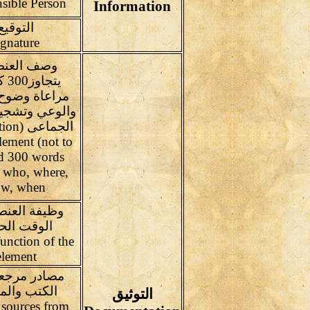
Responsible Person
Information
التوقيع
Signature
وصف العنصر
يتجا
مراعاة وضوح 
والوعي وتشجيع
الجماعى
element (not to
d 300 words
 who, where,
w, when
وظيفة العنص
الوقت الح
function of the
element
مصادر مرجع
الكتب والم
التوثيق
 sources from