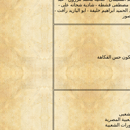
دل مصطفى قشطة - شادية شحاته على -
يد ابراهيم خليفة - ابو اليازيد رأفت -
صور
لكون حس الفكاهة
الشعبى
عبية المصرية
ورات الشعبية