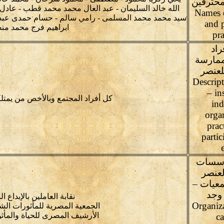
محترفين
الله خالد السليمان - عبد العال محمد محمد قطب - عا
Names o
سيد محمد محمد المسلمى - رامي سالم - حسام حمدى عبد الحم
and p
ابراهيم فرج محمد من
pra
اد
ممارسة
لعنصر
Descrip
– in
كل أفراد المجتمع وبالأخص من يمت
ind
organ
prac
partic
مؤسسات
لعنصر
عيات –
 وجد
نقابة العاملين بالإبداع 
Organiza
الجمعية المصرية للمأثورات الش
الأرشيف المصرى للحياة والمأث
ca