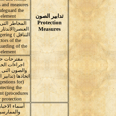
ts and measures
safeguard the
تدابير الصون
element
Protection
المخاطر التى 
Measures
العنصر(الاندثار
التناقل ) 
ctors of the
uarding of the
element
مقترحات ح
اجراءات الحم
والصون التى 
اتخاذها (تدابير 
gestions for
otecting the
nt (procedures
r protection
أسماء الاخبا
والممارسي