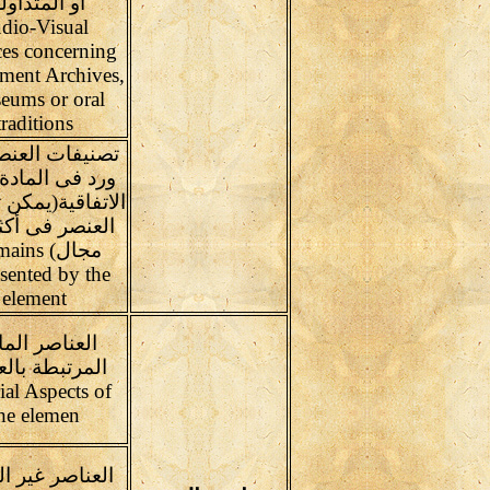
أو المتداول
dio-Visual
es concerning
ement Archives,
eums or oral
traditions
تصنيفات العنص
ورد فى المادة
الاتفاقية(يمكن
العنصر فى أكث
مجال) ns
esented by the
element
العناصر الما
المرتبطة بال
ial Aspects of
he elemen
العناصر غير ال