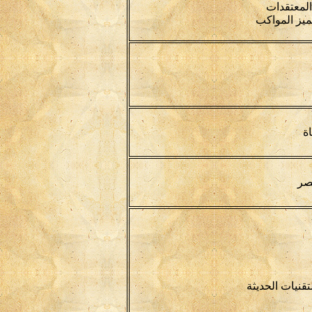
المعتقدات
يميز المواكب
اة
صر
قنيات الحديثة