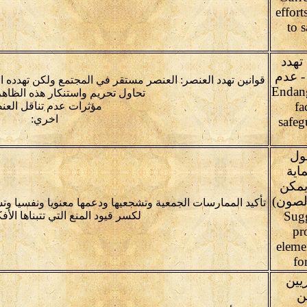
effor
to 
تهدد
 - عدم
قوانين تهدد العنصر: العنصر مستقر في المجتمع ولكن تهدده الآ
Endangering
تحاول تحريم واستنكار هذه الظاهرة
fa
مؤثرات عدم تناقل العن
اخري:
safeg
ول
اية
يمكن
الصون)
تأكيد الممارسات الجمعية وتشجعيها ودعمها معنويا ونفسيا وت
(Sug
لكسر قيود المنع التي تتبناها الأف
pr
eleme
fo
ريين
ن