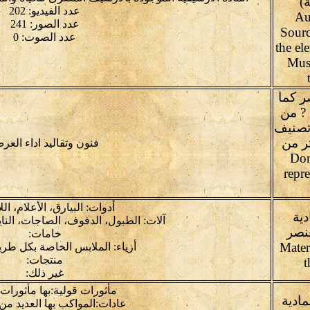
ة)
عدد الفيديو: 202
Au
عدد الصور: 241
Sourc
عدد الصوت: 0
the el
Mus
ر كما
 ? من
 تصنيف
ر من
فنون وتقاليد اداء العر
Domai
repr
أدوات: البيارق، الأعلام، ال
دية
آلات: الطبول، الدفوف، الصاجات، النا
عنصر
خامات:
Mater
أزياء: الملابس الخاصة بكل طر
منتجات:
t
غير ذلك:
مأثورات قولية:بها مأثورات 
مادية
عادات:المواكب بها العديد من 