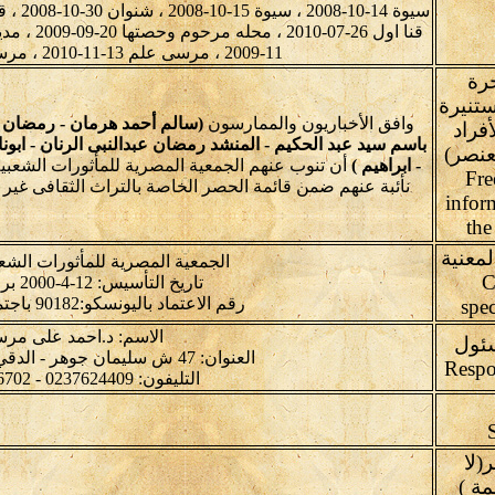
11-2009 ، مرسى علم 13-11-2010 ، مرسى علم 14-11-2010
حرة
تنيرة
وافق الأخباريون والممارسون
(سالم أحمد هرمان - رمضان زي
فراد
باسم سيد عبد الحكيم - المنشد رمضان عبدالنبى الرنان - ابونا
عنصر)
- ابراهيم )
أن تنوب عنهم الجمعية المصرية للمأثورات الشع
Fre
نأئبة عنهم ضمن قائمة الحصر الخاصة بالتراث الثقافى غير 
infor
the
لمعنية
الجمعية المصرية للمأثورات الشع
C
تاريخ التأسيس: 12-4-2000 برقم: 1434
رقم الاعتماد باليونسكو:90182 باجتماع:4.GA-2012
spec
الاسم: د.احمد على مر
ئول
العنوان: 47 ش سليمان جوهر - الدقي - الجيزة- مصر
التليفون: 0237624409 - 0237626702
(لا
300 كلمة )