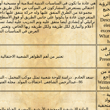
لرؤية
هي عادة ما تكون في المناسبات الدينية إسلامية أو مسيحية أو
احتفالي يستعرض المشاركون في الموكب من خلال طريق محدد 
جيع
مجموعة من الطرق المتفق عليها وله حركة متفق عليها داخ
اعى
المتفرجون عادة ما يكونوا علي جانبي الطريق أو فوق الأسط
(Desc
تراتيلي أو إنشادي أيضا متفق عليه وتم التدريب عليه أيضا، 
ele
أعلام والبيارق لكل طريقة ولكل طريقه زيها الخاص، وتعتبر
exce
العرض في المناسبات الدي
What 
h
ر فى
لى
تعتبر من أهم الظواهر الشعبية الاحتفالية
Prese
t
ة من
اجع
Writte
86 -عبدالرحمن الشافعى .احتفالات المولد. مجلة الفنون الشعبية ع85 (2010).ص71-78
books
ة –
اد
متحفية
المادة الارشيفية الموجودة بالأرشيف المصرى للحياة وال