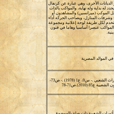
 الديانات الأخرى، وهي عبارة عن كرنفال
له بداية وله نهاية، والمواكب بالذات
ل الموكب (ميزانسين) والمشاهدون أو
ح وشرفات المنازل، ويصاحب الحركة أداء
تستخدم لكل طريقة لوحة إعلانية ومجموعة
 المواكب عنصرا أساسيا وهاما في فنون
نية.
 في الموالد المصرية
-سعد الخادم . دراسة للوحة شعبية تمثل موكب المحمل .- التراث الشعبي .- س9، ع1 (1978) .- ص73-
مأثورات الشعبية ذات صلة بالموضوع