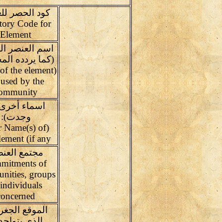
كود الحصر لل
tory Code for
Element
اسم العنصر ال
(كما يردده المج
of the element
 used by the
ommunity
اسماء أخرى
وجدت):
r Name(s) of
lement (if any
مجتمع العنص
mitments of
nities, groups
 individuals
concerned
الموقع الجغر
الذى يتواجد 