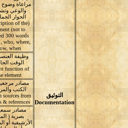
مراعاة وضوح ا
والوعي وتش
الحوار الجم
ription of the
ment (not to
ed 300 words
, who, where,
ow, when
وظيفة العنص
الوقت الحا
nt function of
he element
مصادر مرجعي
الكتب والمر
التوثيق
n sources from
 & references
Documentation
مصادر سمعي
بصرية ( المو
الأرشيفية أو ال