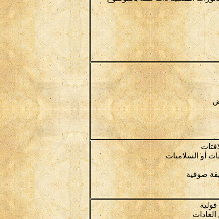
ض
لافتات
يات أو السلاميات
يقة صوفية
قولية
العادات