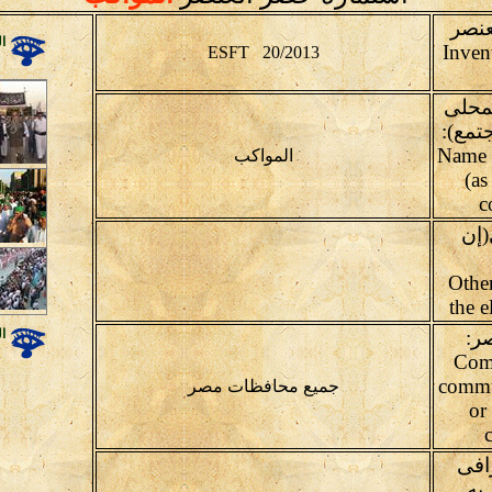
عنصر
ال
Inven
ESFT 20/2013
محلى
تمع):
(Name 
المواكب
(as
c
(إن
(Othe
the e
ال
ر:
Com
commu
جميع محافظات مصر
or
افى
به