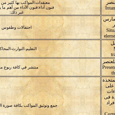
عنصر
معتقدات:المواكب بها كثير من 
Inta
فنون آداء:فنون الأداء من أهم ما 
غير ذلك:
يمارس
ر
احتفالات وطقوس
Situ
eleme
ل
التعليم-التوارث-المحاك
tr
لعنصر
Presen
منتشر في كافة ربوع م
t
لمتخذة
 على
ءات
ذة فى
فراد
جمع وتوثيق المواكب بكافة صورة الت
Curre