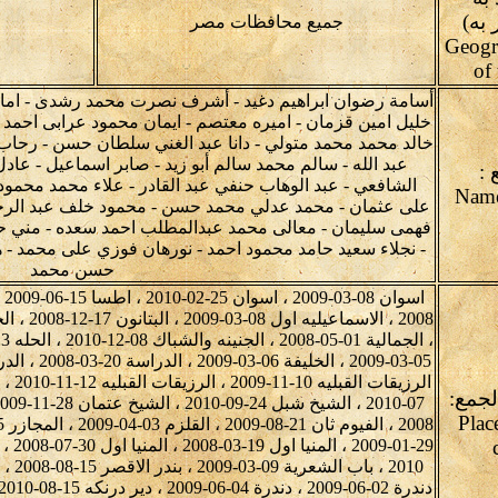
 به)
جميع محافظات مصر
Geogr
of
أسامة رضوان ابراهيم دغيد - أشرف نصرت محمد رشدى - اماني
خليل امين قزمان - اميره معتصم - ايمان محمود عرابى احم
خالد محمد محمد متولي - دانا عبد الغني سلطان حسن - رحا
عبد الله - سالم محمد سالم أبو زيد - صابر اسماعيل - عاد
 :
الشافعي - عبد الوهاب حنفي عبد القادر - علاء محمد محمود
على عثمان - محمد عدلي محمد حسن - محمود خلف عبد الر
فهمى سليمان - معالى محمد عبدالمطلب احمد سعده - مني حام
- نجلاء سعيد حامد محمود احمد - نورهان فوزي على محمد - ه
حسن محمد
لجمع:
Plac