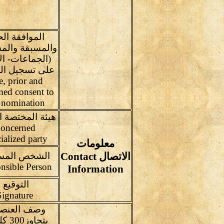
الموافقة ال
والمسبقة والمس
(الجماعات- الأ
على تسجيل ال
e, prior and
med consent to
 nomination
هيئة المختصة ا
oncerned
ialized party
معلومات
الاتصال Contact
الشخص المس
Responsible Person
Information
التوقيع
Signature
وصف العنصر
يتجاوز