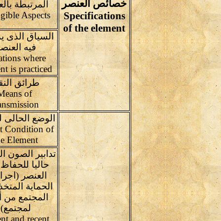
خصائص العنصر
المرتبطة بال
ngible Aspects
Specifications
of the element
السياق الذى 
فيه العنص
ations where
nt is practiced
طرائق النق
Means of
ansmission
الوضع الحالى ل
t Condition of
he Element
تدابير الصون ا
حاليا للحفاظ
العنصر (اجرا
الحماية المتخ
المجتمع من أ
لمجتمع)
nt and recent