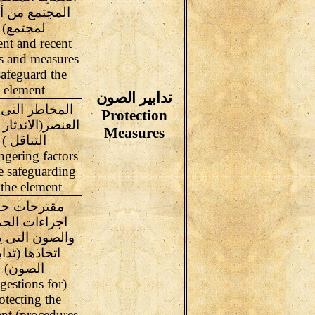
المجتمع من أف
لمجتمع)
ent and recent
ts and measures
safeguard the
element
تدابير الصون
المخاطر التى 
Protection
العنصر(الاندثار 
Measures
التناقل )
gering factors
e safeguarding
 the element
مقترحات ح
اجراءات الحم
والصون التى 
اتخاذها (تداب
الصون)
gestions for
otecting the
nt (procedures