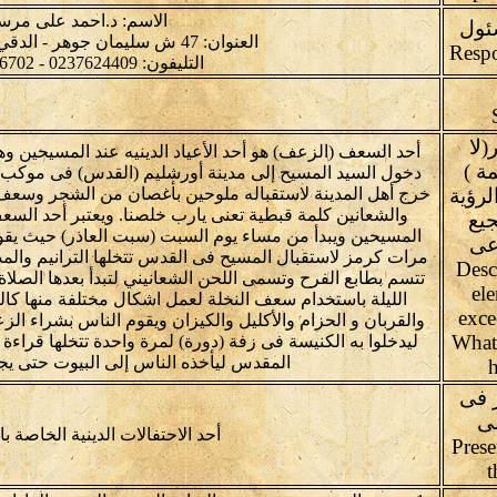
الاسم: د.احمد على مر
ئول
العنوان: 47 ش سليمان جوهر - الدقي - الجيزة- مصر
التليفون: 0237624409 - 0237626702
لا
أحد السعف (الزعف) هو أحد الأعياد الدينيه عند المسيحين وه
30 كلمة )
دخول السيد المسيح إلى مدينة أورشليم (القدس) فى موكب كب
لرؤية
خرج أهل المدينة لاستقباله ملوحين بأغصان من الشجر وسعف ال
والشعانين كلمة قبطية تعنى يارب خلصنا. ويعتبر أحد السعف
يع
اعى
مرات كرمز لاستقبال المسيح فى القدس تتخلها الترانيم والمد
(Desc
تتسم بطابع الفرح وتسمى اللحن الشعانيني لتبدأ بعدها الصلاة
ele
الليلة باستخدام سعف النخلة لعمل اشكال مختلفة منها كا
exce
والقربان و الحزام والأكليل والكيزان ويقوم الناس بشراء الز
What
ليدخلوا به الكنيسة فى زفة (دورة) لمرة واحدة تتخلها قراءة
المقدس ليأخذه الناس إلى البيوت حتى يج
 فى
لى
أحد الاحتفالات الدينية الخاصة ب
Prese
t