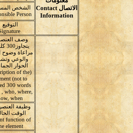
معلومات
الاتصال Contact
الشخص المس
Responsible Person
Information
التوقيع
Signature
وصف العنصر(
يتجاوز0
مراعاة وضوح ا
والوعي وتشج
الحوار الجم
ription of the
ment (not to
ed 300 words
 , who, where,
how, when
وظيفة العنصر
الوقت الحا
nt function of
he element