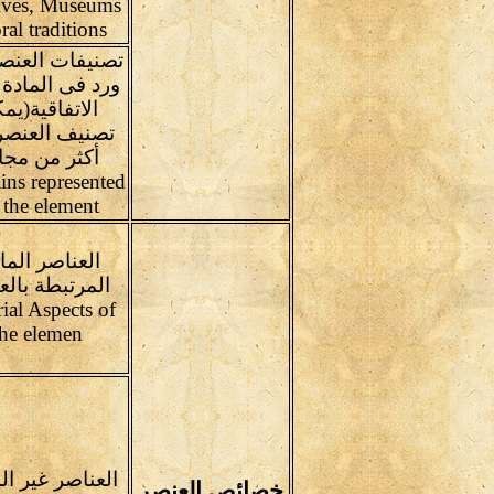
ives, Museums
ral traditions
تصنيفات العنص
ورد فى المادة 
الاتفاقية(يم
تصنيف العنصر
أكثر من مجا
ns represented
 the element
العناصر الما
المرتبطة بالع
ial Aspects of
the elemen
العناصر غير ال
خصائص العنصر