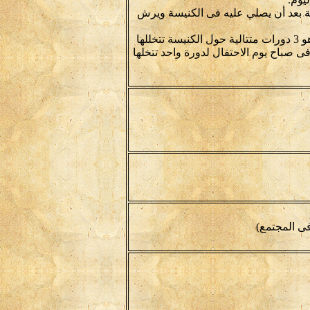
 بعد أن يصلي عليه فى الكنيسة ويرش
فنون آداء:يقام لأحد الزعف زفتان أحدهما الليلة السابقة له وهو 3 دورات متتالية حول الكنيسة تتخللها
 فى صباح يوم الاحتفال لدورة واحد تتخلها
ى المجتمع)