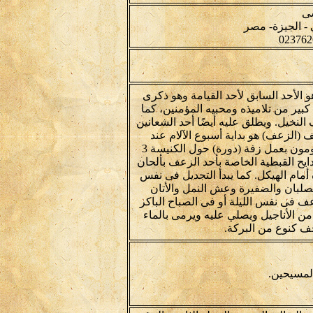
سى
و الأحد السابق لأحد القيامة وهو ذكرى
ير من تلاميذه ومحبيه المؤمنين، كما
نخيل. ويطلق عليه أيضًا أحد الشعانين
 (الزعف) هو بداية أسبوع الآلام عند
المسيحين ويبدأ من مساء يوم السبت (سبت العاذر) حيث يقومون بعمل زفة (دورة) حول الكنيسة 3
ايح القبطية الخاصة بأحد الزعف بألحان
 أمام الهيكل. كما يبدأ التجديل فى نفس
لصلبان والضفيرة وعش النمل والأتان
عف فى نفس الليلة أو فى الصباح الباكر
 من الأناجيل ويصلي عليه ويرمى بالماء
ف كنوع من البركة.
المسيحين.