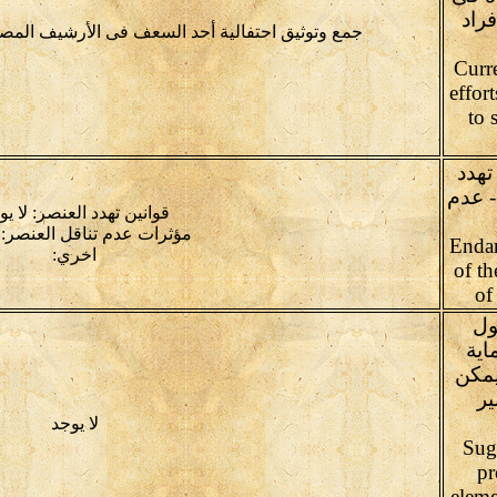
راد
جمع وتوثيق احتفالية أحد السعف فى الأرشيف المصر
Curr
effor
to 
تهدد
- عدم
قوانين تهدد العنصر: لا يو
مؤثرات عدم تناقل العنصر:ل
Endan
اخري:
of th
of
ول
اية
يمكن
ير
لا يوجد
(Sug
pr
eleme