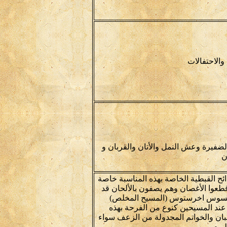
الاحتفالات
فيرة وعش النمل والأتان والقربان و
ن
ئح القبطية الخاصة بهذه المناسبة خاصة
قطعوا الأغصان وهم يصفون بالألحان قد
ن ابيسوس اخرستوس (المسيح المخلص)
عند المسيحين كنوع من الفرحة بهذه
لبان والخواتم المجدولة من الزعف سواء
يوم.