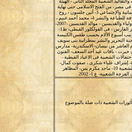
تقاليد الشعبية المجلد الثانى - الهيئة
اسم - أهل الذمة فى مصر- من الفتح الاسلامى حتى نهاية
المماليك دراسة وثائقية0 2003 - عين للدراسات والبحوث الإنسانية والإجتماعي 3- أتين جلسون - روح
الفلسفة المسيحية - فى العصر الوسيط - ط 2 - 1974- دار الثقافة للطباعة والنشر 4- محمد أحمد غنيم ،
سوزان السعيد يوسف - المعتقدات والأداء التلقائى فى موالد الأولياء والقديسين - موالد القديسين -2007-
المركز القومى للمسرح والموسيقى والفنون الشعبية 5- روبير الفارس - فى الفولكلور القبطى- ط1-
 ابراهيم عياد جرجس - ترتيب أسبوع الآلام بحسب طقس الكنيسة
لجنة التحرير والنشر بمطرانية بنى سويف
ن، اليوم العاشر من نيسان- الاسكندرية- مدارس
ة بكنيسة مار جرجس باسبورتنج- 1970 8- عثمان خيرت - باقات عيد أحد السعف- الفنون
 9- ماجد مكرم يس- الاحتفالات الشعبية فى الاعياد القبطية -
زة- إشراف علياء شكرى ، صفوت كمال-
القاهرة - 2000- أطروحة ماجستير - المعهد العالى للفنون الشعبية 10- ماجد مكرم يس- المظاهر
رجة الشعبية- ع 1- 2002
مأثورات الشعبية ذات صلة بالموضوع