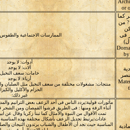
Arch
or o
ر كما
? من
كن
 فى
الممارسات الاجتماعية والطقوس و
ل)
Domai
by
أدوات: لا يوجد
آلات: لا يوجد
دية
خامات: سعف النخيل
نصر
أزياء: لا يوجد
Mater
منتجات: مشغولات مختلفة من سعف النخيل مثل الصلبان والض
الحزام والأكليل والكيزا
غير ذلك:
مأثورات قولية:يردد الناس فى أحد الزعف بعض الترانيم والمدا
أثناء الزفة ومنها : فى الطريق فرشوا القمصان ومن الشجر 
تمت الأقوال من النبوة والأمثال كما تبنأ زكريا وقال ع
عادات:يرتبط تجديل الزعف بأشكال مختلفة بهذه المناسبة 
المناسبة حيث نجد أن الأطفال والشباب يرتدون التيجان والص
مادية
ليلة الاحتفال أو فى نفس ال