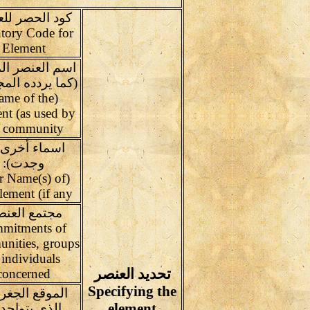
كود الحصر لل
tory Code for
Element
اسم العنصر ال
(كما يردده المج
ame of the
nt (as used by
e community
اسماء أخرى(
وجدت):
er Name(s) of
element (if any
مجتمع العنص
mitments of
nities, groups
 individuals
تحديد العنصر
concerned
Specifying the
الموقع الجغر
element
الذى يتواجد 