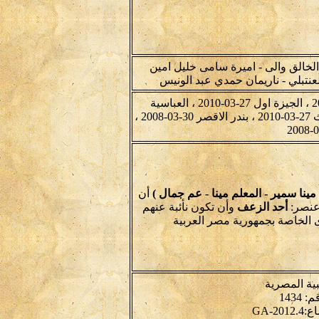
لخالق والى - اميرة سامى خليل امين
نتبلي - ناريمان حمدي عبد الونيس
ارمنت 30-03-2008 ، اسنا 30-03-2008 ، الجمالية 19-04-2008 ، الجيزة اول 27-03-2010 ، العباسية
الشرقية 19-04-2008 ، العقال البحرى 14-12-2008 ، الفيوم ثالث 27-03-2010 ، بندر الاقصر 30-03-2008 ،
مينا سمير - المعلم مينا - عم جمال )
أن
عنصر:
أحد الزعف
وأن تكون نأئبة عنهم
ى الخاصة بجمهورية مصر العربية
ية المصرية