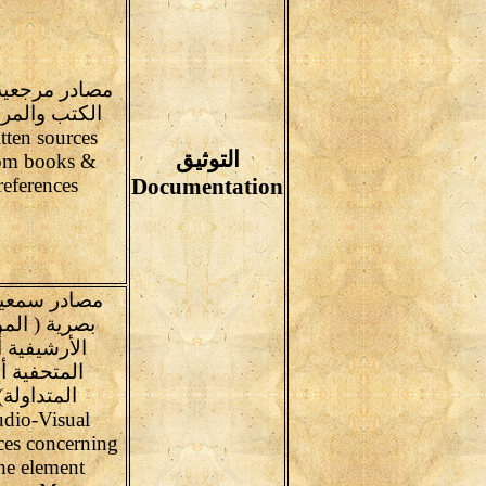
مصادر مرجعية
الكتب والمر
tten sources
التوثيق
om books &
references
Documentation
مصادر سمعية
بصرية ( المو
الأرشيفية أ
المتحفية أ
المتداولة)
dio-Visual
ces concerning
he element