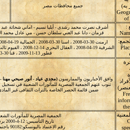
به)
جميع محافظات مصر
Geogr
of
:
أشرف نصرت محمد رشدى - أيليا نسيم - اماني شحاتة عبد ا
قزمان - دانا عبد الغني سلطان حسن - مي عادل محمد الع
لجمع:
Plac
قطور 13-11-2009 ، قنا 30-03-2008
رة
ة
وافق الأخباريون والممارسون
(مجدي عياد - أنور صبحي مهنا - 
فراد
تنوب عنهم الجمعية المصرية للمأثورات الشعبية في تسجيل 
نصر)
ضمن قائمة الحصر الخاصة بالتراث الثقافى غير الماد
Fre
infor
th
معنية
الجمعية المصرية للمأثورات الشعب
C
تاريخ التأسيس: 12-4-2000 برقم: 1434
رقم الاعتماد باليونسكو:90182 باجتماع:4.GA-2012
spe