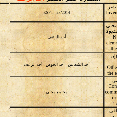
عنصر
Inven
ESFT 23/2014
محلى
تمع):
(N
أحد الزعف
eleme
th
إن
أحد الشعانين - أحد الخوص - أحد الزعف
(Oth
the 
ر:
Com
commu
مجتمع محلي
or
افى
به