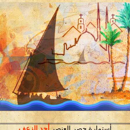
أستمارة حصر العنصر
أحد الزعف