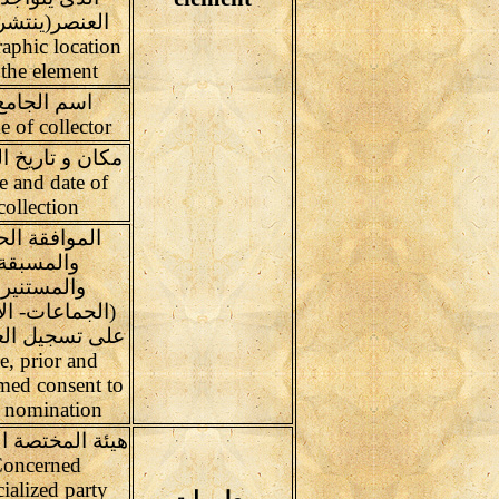
العنصر(ينتشر 
aphic location
 the element
اسم الجامع 
Name of collector
مكان و تاريخ ا
e and date of
collection
الموافقة الح
والمسبقة
والمستنير
(الجماعات- الأ
على تسجيل الع
e, prior and
med consent to
e nomination
هيئة المختصة ال
oncerned
cialized party