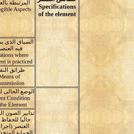
المرتبطة بالع
Specifications
ngible Aspects
of the element
السياق الذى ي
فيه العنصر
ations where
nt is practiced
طرائق النق
Means of
ransmission
الوضع الحالى ل
ent Condition
 the Element
تدابير الصون ال
حاليا للحفاظ
العنصر (اجرا
الحماية المتخذ