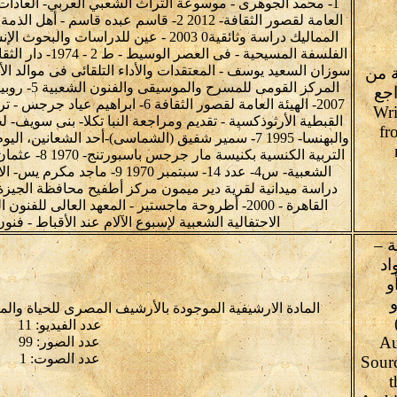
1- محمد الجوهرى - موسوعة التراث الشعبي العربي- العادات وال
العامة لقصور الثقافة- 2012 2- قاسم عبده ق
 من
اجع
2007- الهيئة العامة لقصور الثقافة 6-
Wri
القبطية الأرثوذكسية - تقديم ومراجعة النبا تكلا- بنى سويف- 
fr
والبهنسا- 1995 7- سمير شفيق (الشماسى)-أحد الشعاني
التربية الكنسي
الشعبية- س4- عدد 14- سبتمبر 1970
دراسة ميدانية لقرية دير ميمون مركز أطفيح محافظة الجي
الاحتفالية الشعبية لإسبوع الآلام عند الأقباط - فنون الف
 –
اد
و
و
المادة الارشيفية الموجودة بالأرشيف المصرى للحياة وال
عدد الفيديو: 11
Au
عدد الصور: 99
عدد الصوت: 1
Sour
t