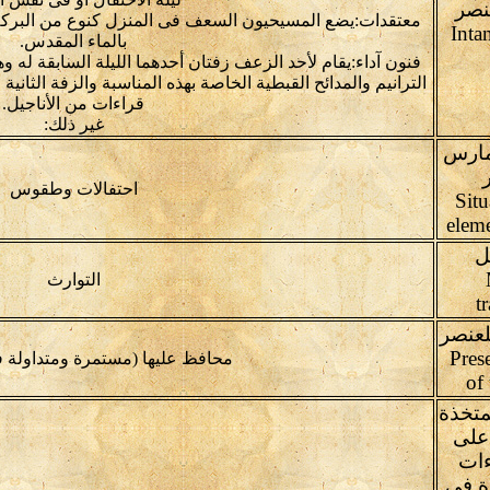
نصر
معتقدات:يضع المسيحيون السعف فى المنزل كنوع من البركة
Inta
بالماء المقدس.
الترانيم والمدائح القبطية الخاصة بهذه المناسبة والزفة الثانية
قراءات من الأناجيل.
غير ذلك:
مارس
احتفالات وطقوس
Situ
eleme
ل
التوارث
t
لعنصر
Pres
محافظ عليها (مستمرة ومتداولة ف
of
متخذة
 على
ءات
ة فى