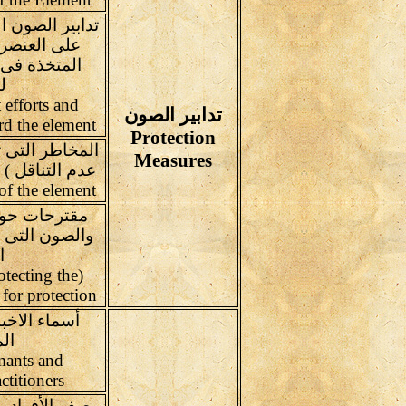
تدابير الصون ا
على العنصر 
المتخذة فى 
ل
 efforts and
تدابير الصون
rd the element
Protection
المخاطر التى ته
Measures
of the element
مقترحات حول
والصون التى ي
ا
otecting the
for protection
أسماء الاخب
ال
mants and
ctitioners
وصف الأفراد و