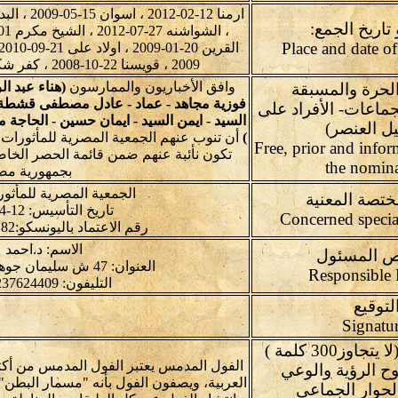
تاريخ الجمع:
2009 ، قويسنا 22-10-2008 ، كفر شكر 21-08-2010 ، مير 12-11-2008
وافق الأخباريون والممارسون
(هناء عبد ال
الحرة والمسبقة
فوزية مجاهد - عماد - عادل مصطفى قشطة 
جماعات- الأفراد على
السيد - ايمن السيد - ايمان حسين - الحاجة 
ل العنصر)
)
أن تنوب عنهم الجمعية المصرية للمأثورا
Free, prior and info
تكون نأئبة عنهم ضمن قائمة الحصر الخاصة
the nomin
بجمهورية مصر
الجمعية المصرية للمأثو
ختصة المعنية
تاريخ التأسيس: 12-4-2000 برقم: 1434
رقم الاعتماد باليونسكو:90182 باجتماع:4.GA-2012
الاسم: د.احمد
 المسئول
العنوان: 47 ش سليمان جوهر - الدقي - الجيزة- مصر
التليفون: 0237624409 - 0237626702
لتوقيع
وصف العنصر(لا يتجاوز300 كلمة )
الفول المدمس يعتبر الفول المدمس من أكثر 
ح الرؤية والوعي
العربية، ويصفون الفول بأنه "مسمار البطن"
لحوار الجماعى