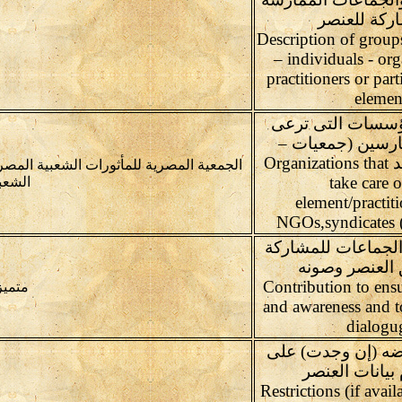
ركة للعنصر
Description of groups
– individuals - org
practitioners or part
elemen
مؤسسات التى ترعى
ارسين (جمعيات –
نقابات) إن وجد Organizations that
الجمعية المصرية للمأثورات الشعبية المصر
take care o
الشعب
element/practiti
NGOs,syndicates (i
الجماعات للمشاركة
 العنصر وصونه
Contribution to ensu
متميز
and awareness and 
dialogu
وضه (إن وجدت) على
بيانات العنصر
Restrictions (if avail