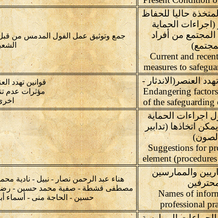
لمتخذة حاليا للحفاظ
(اجراءات الحماية
المجتمع من أفراد
جمع وتوثيق عمل الفول المدمس من قبل 
مجتمع)
الشعب
Current and recent
measures to safegua
دد العنصر(الاندثار -
قوانين تهدد الع
عدم التناقل ) Endangering factors
مؤثرات عدم تنا
اخري
of the safeguarding 
 اجراءات الحماية
مكن اتخاذها (تدابير
لصون)
(Suggestions for pr
element (procedures 
اريين والممارسين
هناء عبد الرحمن نصار - نبيل - نادية محم
محترفين
مصطفى قشطة - صفية محمد حسين - رضا خير
Names of infor
حسين - الحاجة منى - أسماء أب
professional pra
الجماعات الممارسة