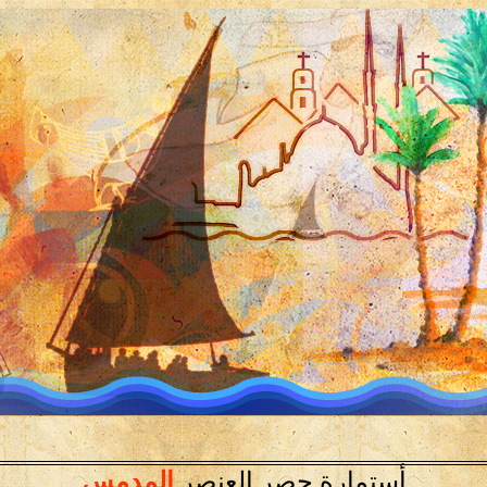
أستمارة حصر العنصر
المدمس