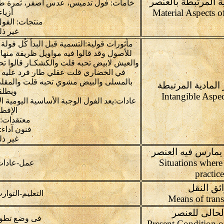
ية المرتبطة بالعنصر
خامات: فول تدميس، عدس أصفر، ثمرة طم
أزياء
منتجات: الفو
غير ذل
مأثورات قولية:التسمية قبل البدأ كُل فول
للأصول وقد قالوا فيه مواويل ظريفة منها
والعيش لابيض تحبه قلت والكشكـار قالوا ت
في الخضاري قلت عقلي طار فرد عليه ا
بالمسلى والبيض مشوي تحبه قلت والمقل
 المادية المرتبطة
ويطلق
عادات:يعد الفول الوجبة الأساسية اليومية
الإفطا
معتقدات:ل
فنون آداء:
غير ذل
يمارس فيه العنصر
Situations where
عمل-عادات
practic
ئق النقل
التعليم-التوار
لحالى للعنصر
فى وضع تطور