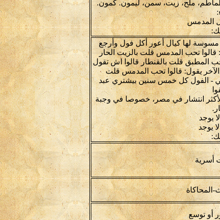
اطم، ملح، زيت، سمن، ليمون. كمون.
:
ل المدمس
ك:
ة مسوسة لها كيال أعور أكل فول وأرجع
: قالوا تحب المدمس قلت بالزيت الحار
حب المطبق قلت بالقنطار قالوا اش تقول
لآخر يقول: قالوا تحب المدمس قلت
ي - الفول كل خمس سنين بيشتري عبد
وا
 الأكثر انتشار في مصر، خصوصا في وجبة
ر.
ا يوجد
لا يوجد
ك:
 أسرية
ث-المحاكاة
 أو توسع