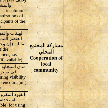
والمشا
 – institutions
anizations of
icipants of the
t
الهيئات وال
العنصر المم
مشاركة المجتمع
f the
المحلي
oners; i.e.
Cooperation of
f available)
local
مدى استجابة 
community
فى توثيق
ring visibility
to encouraging
ge
القيود المفر
استخدام 
able) for using