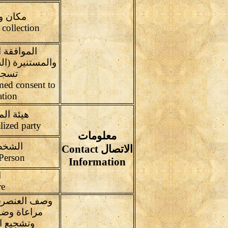
مكان و 
Place and date of collection
الموافقة 
والمستنيرة (ال
تسجي
rmed consent to
ation
هيئة الم
Concerned specialized party
معلومات
الشخص
الاتصال Contact
Responsible Person
Information
ا
Signature
مراعاة وضو
وتشجيع ا