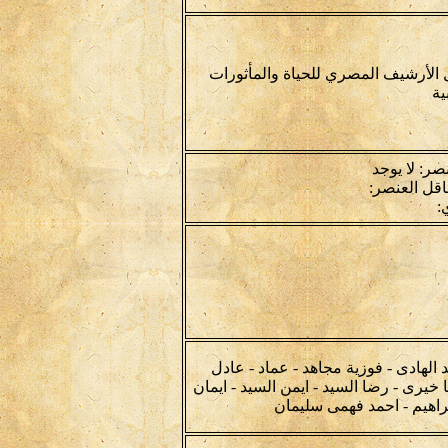
الأرشيف المصري للحياة والمأثورات
ية
نصر: لا يوجد
قل العنصر:
:
د الهادى - فوزية مجاهد - عماد - عادل
ى - رضا السيد - ايمن السيد - ايمان
راهيم - احمد فهمى سليمان