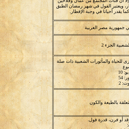
إلا أن فئات المجتمع من عمال وفلاحين
طار، ويعتبر الفول في شهر رمضان الطبق
 يقدر أحيانا في وجبة الإفطار.
ي جمهورية مصر العربية
لشعبية الجزء 2
رى للحياة والمأثورات الشعبية ذات صلة
وع
: 10
 54
ت: 2
علقة بالطيعة والكون
قد أو فرن، قدرة فول.
: