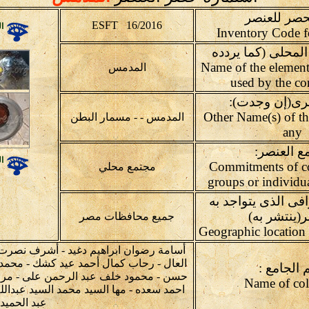
حصر للعنصر
ESFT 16/2016
ال
لمحلى (كما يردده
مع): (Name of the element (as
المدمس
used by the c
رى(إن وجدت):
(Other Name(s) of th
المدمس - - مسمار البطن
any
ع العنصر:
ال
Commitments of c
مجتمع محلي
groups or individu
فى الذى يتواجد به
ر(ينتشر به)
جميع محافظات مصر
أسامة رضوان ابراهيم دغيد - أشرف نصر
العال - رحاب كمال أحمد عيد كشك - محمد
الجامع :
حسن - محمود خلف عبد الرحمن على - مرو
احمد سعده - مها السيد محمد السيد عبدالل
عبد الحميد 