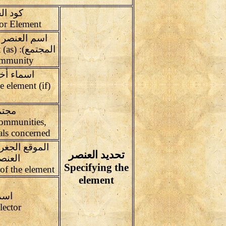
كود ال
Inventory Code for Element
اسم العنصر ا
المجت
ommunity
اسماء أخ
e element (if
مجتم
ommunities,
als concerned
الموقع الجغرا
تحديد العنصر
العنص
Specifying the
Geographic location of the element
element
اسم 
Name of collector