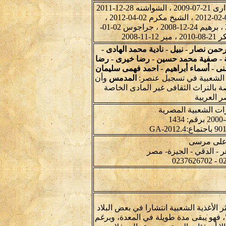
ارمنا 12-02-2012 ، اسوان 15-05-2009 ، البدارى 21-07-2009 ، الشواشنه 28-12-2011
، الشواشنه 27-07-2012 ، الشيخ مكرم 01-02-2012 ، الشيخ مكرم 02-04-2012 ،
القرين 20-01-2009 ، اولاد على 21-09-2010 ، برهيم 24-12-2008 ، جراجوس 02-01-
رحمن نصار - نبيل - نادية محمد الهادى -
- صفية محمد حسين - رضا خيرى - رضا
منى - أسماء أبراهيم - احمد فهمى سليمان
ت الشعبية في تسجيل عنصر:
المدمس
وأن
 بالتراث الثقافى غير المادى الخاصة
 العربية
رات الشعبية المصرية
 على مرسى
الأغذية الشعبية انتشارا في بعض البلاد
، فهو يبقى مدة طويلة في المعدة، وبرغم