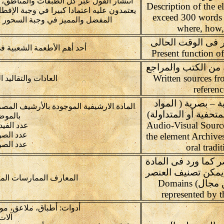
انتشار الفول عبر كل الطبقات والمناطق، 
(Description of the e
يعتمدون عليه اعتمادا كبيرا في وجبة الإف
exceed 300 words
المفضل والمميز في وجبة السحور كما
where, how
 فى الوقت الحالى
أحد أهم الأطعمة الشعبية ف
من الكتب والمراجع
Written sources f
العادات والتقاليد ا
referenc
– بصرية ( المواد
المادة الارشيفية الموجودة بالأرشيف المص
متحفية أو المتداولة)
بالموض
Audio-Visual Sourc
عدد الفيديو
عدد الصور:
the element Archiv
عدد الصو
oral tradi
 كما ورد فى المادة
(يمكن تصنيف العنصر
المعارف الممارسات المت
فى أكثر من مجال) Domains
represented by t
أدوات: أطباق، ملاعق، مو
آلات