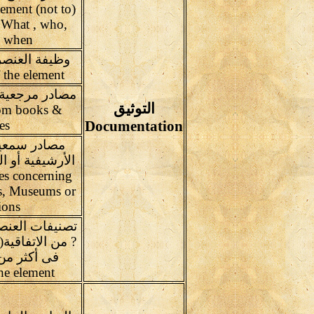
lement (not to
 What , who,
, when
وظيفة العنصر
Present function of the element
مصادر مرجعية 
التوثيق
rom books &
es
Documentation
مصادر سمعية 
الأرشيفية أو ال
es concerning
es, Museums or
tions
تصنيفات العنصر
? من الاتفاقية
he element