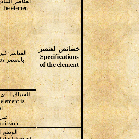
العناصر الماد
Material Aspects of the elemen
خصائص العنصر
العناصر غير
Specifications
بالعنصر Intangible Aspects
of the element
السياق الذى 
 element is
ed
طرا
Means of transmission
الوضع ا
Present Condition of the Element