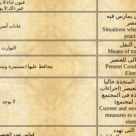
فنون آداء:لا 
غير ذلك:لا ي
ى يمارس فيه
نصر
عادات أسري
Situations whe
pract
 النقل
التوارث
الى للعنصر
Present Cond
محافظ عليها (مستمرة ومتد
Elem
المتخذة حاليا
عنصر (اجراءات
ذة فى المجتمع
 لمجتمع)
لا يوجد
Current and rec
measures to s
elem
التى تهدد
قوانين تهدد العنصر