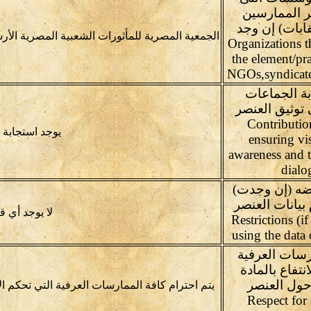
ر الممارسين
ابات) إن وجد
الجمعية المصرية للمأثورات الشعبية المصرية الأ
Organizations th
the element/prac
NGOs,syndicates
ة الجماعات
توثيق العنصر
 Contribution to
يوجد استجابة 
ensuring vis
awareness and 
dialo
وضه (إن وجدت)
بيانات العنصر
لا يوجد أي ق
Restrictions (if
using the data 
رسات العرفية
نتفاع بالمادة
حول العنصر
يتم احترام كافة الممارسات العرفية التي تحكم الا
Respect for