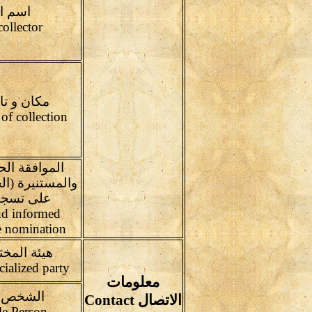
اسم ال
Name of collector
مكان و تا
Place and date of collection
الموافقة ال
والمستنيرة (ال
على تسجي
and informed
e nomination
هيئة المخت
Concerned specialized party
معلومات
الشخص ا
الاتصال Contact
Responsible Person