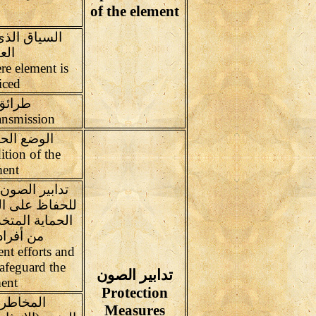
of the element
السياق الذ
الع
re element is
iced
طرائق
Means of transmission
الوضع الح
ition of the
ent
تدابير الصون 
للحفاظ على ال
الحماية المتخ
من أفراد
ent efforts and
afeguard the
تدابير الصون
ent
Protection
المخاطر 
Measures