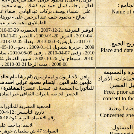
جامع :
العال - رحاب كمال أحمد عيد كشك - ريهام محمد 
علي - شيماء يوسف بركات عبدالهادى - صفاء عبد 
صالح - محمود خلف عبد الرحمن على - نورها
الطملاوى - هبه صابر عبد 
ريخ الجمع:
08-2008 ، ميت الرخا 21-03-2010 ، نوبه والدهاشنه 05-12-2010
حرة والمسبقة
وافق الأخباريون والممارسون
(ام رشا - ام خالد
جماعات- الأفراد
عابدين علم الدين - ابتسام محمود عرابى احمد 
ل العنصر)
للمأثورات الشعبية في تسجيل عنصر:
المشاهرة / 
Free, prior 
الحصر الخاصة بالتراث الثقافى غير الماد
consent to th
الجمعية المصرية للمأثورات
صة المعنية
تاريخ التأسيس: 12-4-2000 برقم: 1434
رقم الاعتماد باليونسكو:90182 باجتماع:4.GA-2012
الاسم: د.احمد ع
لمسئول
العنوان: 47 ش سليمان جوهر - الدقي - الجيزة- مصر