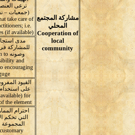
ترعى العنص
(جمعيات – نق
مشاركة المجتمع
at take care of
المحلي
titioners; i.e.
 (if available)
Cooperation of
local
مدى استجاب
للمشاركة فى 
community
وصونه
ibility and
to encouraging
guge
القيود المفر
على استخدام 
 available) for
of the element
احترام المما
التي تحكم الا
المجموعة 
 customary