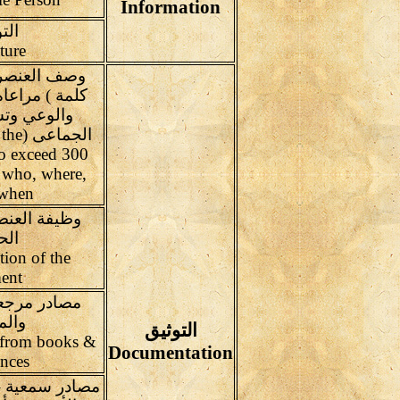
Information
الت
Signature
كلمة ) مراعا
والوعي وتش
الجما
to exceed 300
 who, where,
when
وظيفة العن
الح
tion of the
ent
مصادر مرجع
والم
التوثيق
s from books &
Documentation
ences
مصادر سمعية – 