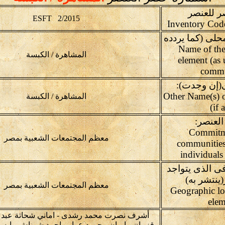
ر للعنصر
ESFT 2/2015
حلى (كما يردده
لمجتمع): (Name of the
المشاهرة / الكبسة
element (as 
commu
(إن وجدت):
(Other Name(s) 
المشاهرة / الكبسة
(if 
العنصر:
Commitm
معظم المجتمعات الشعبية بمصر
communities
individuals
فى الذى يتواجد
(ينتشر به)
معظم المجتمعات الشعبية بمصر
Geographic lo
elem
أشرف نصرت محمد رشدى - اماني شحاتة عبد ال
قزمان - ايمان محمود عرابى احمد شرباش - اي