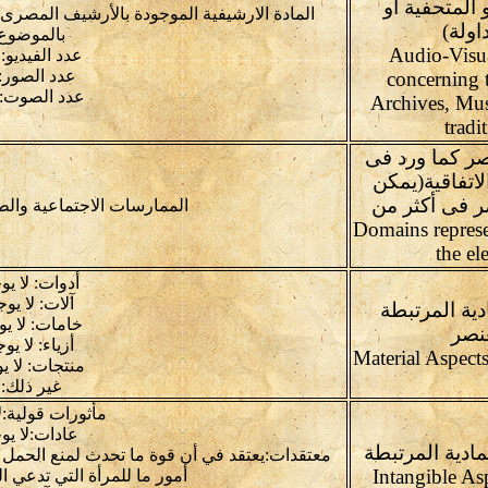
 المتحفية أو
المادة الارشيفية الموجودة بالأرشيف المصرى 
اولة)
بالموضوع
Audio-Visu
عدد الفيديو: 16
عدد الصور: 0
concerning 
عدد الصوت: 19
Archives, Mus
tradi
صر كما ورد فى
لاتفاقية(يمكن
ر فى أكثر من
الممارسات الاجتماعية وال
Domains represente
the el
أدوات: لا يو
آلات: لا يوج
دية المرتبطة
خامات: لا يو
عنصر
أزياء: لا يو
منتجات: لا ي
غير ذلك:
مأثورات قولية:ل
عادات:لا يو
مادية المرتبطة
معتقدات:يعتقد في أن قوة ما تحدث لمنع الحمل أ
أمور ما للمرأة التي تدعي ا