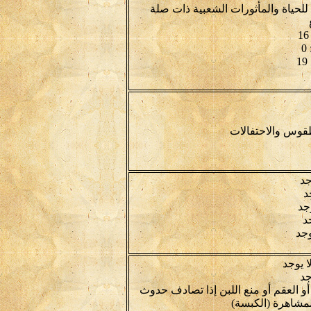
للحياة والمأثورات الشعبية ذات صلة
طقوس والاحتفالات
جد
د
جد
جد
وجد
ا يوجد
جد
و العقم أو منع اللبن إذا تصادف حدوث
لمشاهرة (الكبسة)