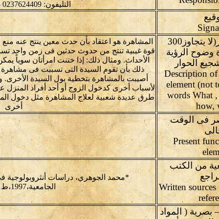
التليفون: 0237624409 - 0237626702
وقيع
وصف العنصر(لا يتجاوز300
المشاهرة هو اعتقاد بأن حدث معين ينتج عنه منع ل
قوة غيبية تنتج من حدوث حدثين فى زمن واحد تسب
ة وضوح الرؤية
الأحداث. ومثال ذلك: إذا ختنت امرأتان سوياً يم
جيع الحوار
ذلك بأن تقوم السيدة التى تسببت فى مشاهرة 
عى (Description of the
أصيبت بالمشاهرة بتخطية بول السيدة الأخرى. 
element (not 
لأسباب أخرى كدخول الزوج أو أحد أفراد المنزل على
words What ,
طرق عديدة شعبية لعلاج المشاهرة مثل دخول المق
how, 
أخرى
صر فى الوقت
الى
Present func
elem
ية من الكتب
راجع
*محمد الجوهري، دراسات أنثروبولوجية فى
Written source
الجامعية،1997،ط1،ص258.
refer
بصرية ( المواد