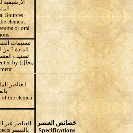
الأرشيفية أو
المتد
al Sources
the element
eums or oral
tions
تصنيفات العن
المادة ? من ا
تصنيف العنص
مجال) d by
ement
العناصر الما
بال
Material Aspects of the elemen
خصائص العنصر
العناصر غير ال
Specifications
بالعنصر Intangible Aspects