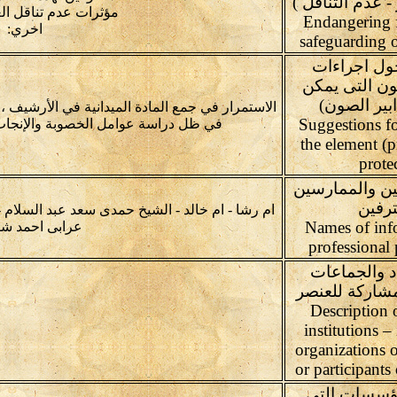
 - عدم التناقل )
مؤثرات عدم تناقل الع
Endangering f
اخري:
safeguarding o
ول اجراءات
ون التى يمكن
ابير الصون)
الاستمرار في جمع المادة الميدانية في الأرشيف
(Suggestions f
في ظل دراسة عوامل الخصوبة والإنجاب 
the element (p
prote
يين والممارسين
ترفين
ام رشا - ام خالد - الشيخ حمدى سعد عبد السلام -
Names of inf
عرابى احمد ش
professional 
د والجماعات
مشاركة للعنصر
Description 
institutions –
organizations o
or participants
مؤسسات التى