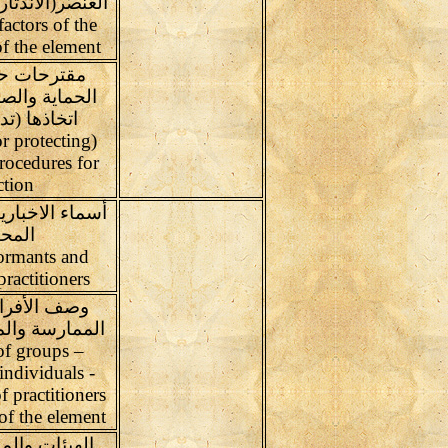
العنصر(الاندثار
actors of the
f the element
مقترحات ح
الحماية والص
اتخاذها (تد
or protecting
rocedures for
ction
أسماء الاخبار
المح
ormants and
practitioners
وصف الأفرا
الممارسة وال
of groups –
 individuals -
f practitioners
 of the element
الهيئات وال