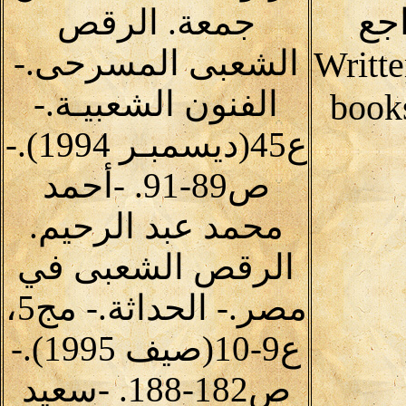
جع
جمعة. الرقص
الشعبى المسرحى.-
Writte
الفنون الشعبيـة.-
book
ع45(ديسمبـر 1994).-
ص89-91. -أحمد
محمد عبد الرحيم.
الرقص الشعبى في
مصر.- الحداثة.- مج5،
ع9-10(صيف 1995).-
ص182-188. -سعيد