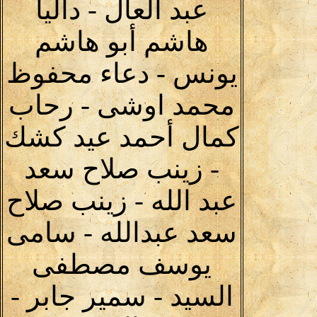
عبد العال - داليا
هاشم أبو هاشم
يونس - دعاء محفوظ
محمد اوشى - رحاب
كمال أحمد عيد كشك
- زينب صلاح سعد
عبد الله - زينب صلاح
سعد عبدالله - سامى
يوسف مصطفى
السيد - سمير جابر -