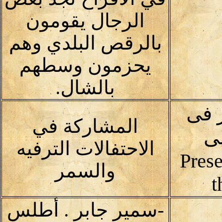
الرجال يقومون
بالرقص البلدي وهم
يحزمون وسطهم
بالشال.
 فى
المشاركة في
لى
الاحتفالات الترفيه
Prese
والسمر
t
-سمير جابر . أطلس