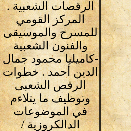
الرقصات الشعبية .
المركز القومي
للمسرح والموسيقى
والفنون الشعبية
-كاميليا محمود جمال
الدين أحمد . خطوات
الرقص الشعبى
وتوظيف ما يتلاءم
في الموضوعات
الدالكروزية /