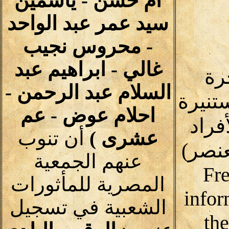
ام حسن - ياسمين
سيد عمر عبد الواحد
- محروس نجيب
غالي - ابراهيم عبد
رة
السلام عبد الرحمن -
تنيرة
احلام عوض - عم
فراد
عشرى )
أن تنوب
نصر)
عنهم الجمعية
Fre
المصرية للمأثورات
infor
الشعبية في تسجيل
th