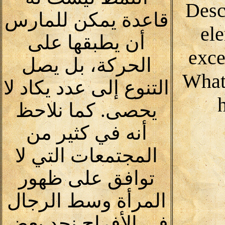
(Desc
قاعدة يمكن للمارس
ele
أن يطبقها على
exce
الحركة، بل يصل
What
التنوع إلى عدد يكاد لا
يحصى. كما نلاحظ
أنه في كثير من
المجتمعات التي لا
توافق على ظهور
المرأة وسط الرجال
في الأفراح نجد بعض