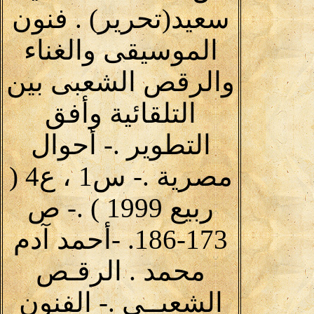
سعيد(تحرير) . فنون
الموسيقى والغناء
والرقص الشعبى بين
التلقائية وأفق
التطوير .- أحوال
مصرية .- س1 ، ع4 (
ربيع 1999 ) .- ص
173-186. -أحمد آدم
محمد . الرقـص
الشعبــى .- الفنون