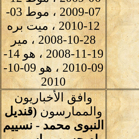
07-2009 ، موط 03-
12-2010 ، ميت بره
28-10-2008 ، مير
19-11-2008 ، هو 14-
09-2010 ، هو 09-10-
2010
وافق الأخباريون
والممارسون
(قنديل
النبوى محمد - نسييم