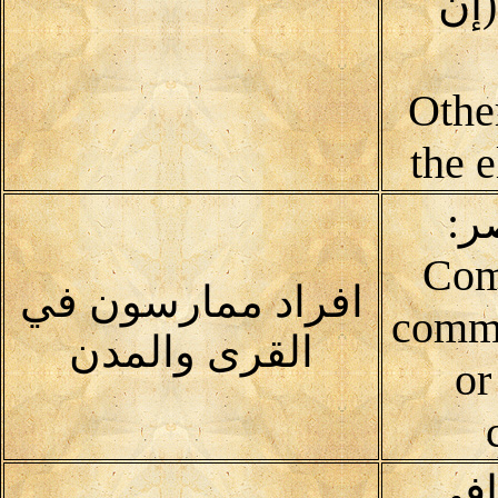
إن
(Oth
the 
ر:
Com
افراد ممارسون في
commu
القرى والمدن
or
افى