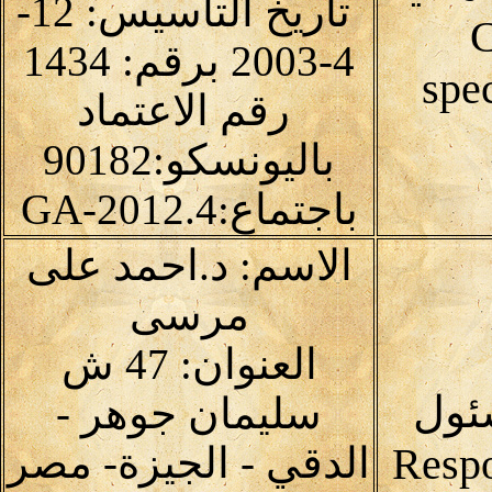
تاريخ التأسيس: 12-
C
4-2003 برقم: 1434
spec
رقم الاعتماد
باليونسكو:90182
باجتماع:4.GA-2012
الاسم: د.احمد على
مرسى
العنوان: 47 ش
ئول
سليمان جوهر -
الدقي - الجيزة- مصر