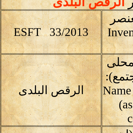
ر
الرقص البلدى
عنصر
ESFT 33/2013
Inven
محلى
تمع):
(Name 
الرقص البلدى
(as