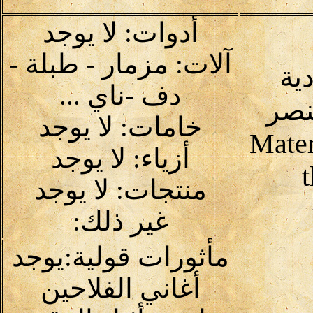
أدوات: لا يوجد
آلات: مزمار - طبلة -
دية
دف -ناي ...
نصر
خامات: لا يوجد
Mater
أزياء: لا يوجد
منتجات: لا يوجد
غير ذلك:
مأثورات قولية:يوجد
أغاني الفلاحين