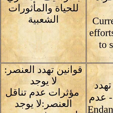
للحياة والمأثورات
الشعبية
Curr
effor
to 
قوانين تهدد العنصر:
لا يوجد
تهدد
مؤثرات عدم تناقل
 - عدم
العنصر:لا يوجد
Endangerin