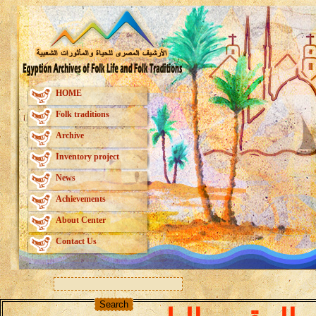
HOME
Folk traditions
Archive
Inventory project
News
Achievements
About Center
Contact Us