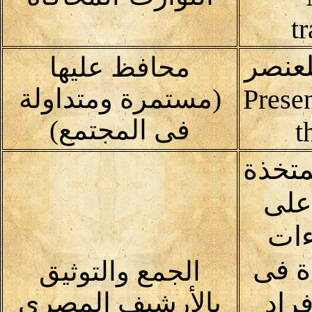
t
لعنصر
محافظ عليها
Prese
(مستمرة ومتداولة
فى المجتمع)
t
متخذة
على
ءات
ة فى
الجمع والتوثيق
راد
بالأرشيف المصري