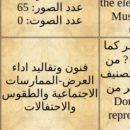
the el
عدد الصور: 65
Mus
عدد الصوت: 0
ر كما
? من
فنون وتقاليد اداء
تصنيف
العرض-الممارسات
ر من
الاجتماعية والطقوس
Domai
والاحتفالات
repr