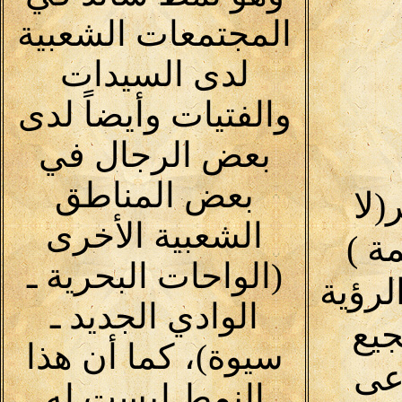
المجتمعات الشعبية
لدى السيدات
والفتيات وأيضاً لدى
بعض الرجال في
بعض المناطق
لا
الشعبية الأخرى
30 كلمة )
(الواحات البحرية ـ
لرؤية
الوادي الجديد ـ
يع
سيوة)، كما أن هذا
اعى
النمط ليست له