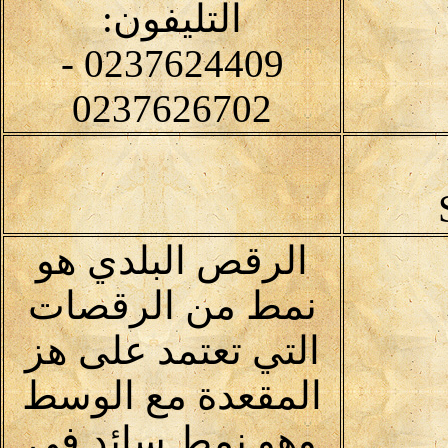
التليفون:
0237624409 -
0237626702
الرقص البلدي هو
نمط من الرقصات
التي تعتمد على هز
المقعدة مع الوسط
وهو نمط سائد في