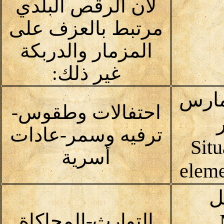
لأن الرقص البلدي
مرتبط بالعزف على
المزمار والدربكة
غير ذلك:
مارس
احتفالات وطقوس-
ترفيه وسمر-عادات
Situ
أسرية
eleme
ل
التوارث-المحاكاة