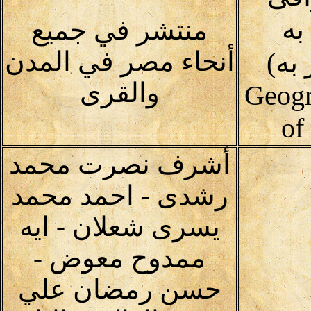
به
منتشر في جميع
أنحاء مصر في المدن
به)
والقرى
Geogr
of
أشرف نصرت محمد
رشدى - احمد محمد
يسرى شعلان - ايه
ممدوح معوض -
حسن رمضان علي