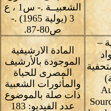
الشعبيــة .- س1 ، ع
3 (يولية 1965) .-
ص80-87.
 –
المادة الارشيفية
اد
الموجودة بالأرشيف
متحفية
المصرى للحياة
)
والمأثورات الشعبية
Au
ذات صلة بالموضوع
Sour
عدد الفيديو: 183