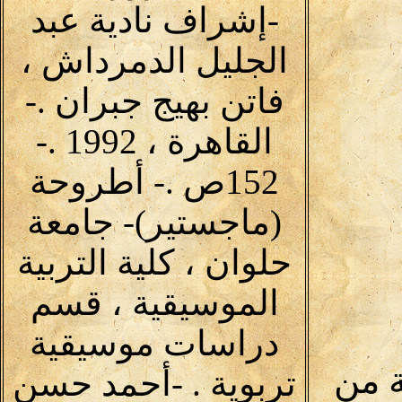
-إشراف نادية عبد
الجليل الدمرداش ،
فاتن بهيج جبران .-
القاهرة ، 1992 .-
152ص .- أطروحة
(ماجستير)- جامعة
حلوان ، كلية التربية
الموسيقية ، قسم
دراسات موسيقية
 من
تربوية . -أحمد حسن