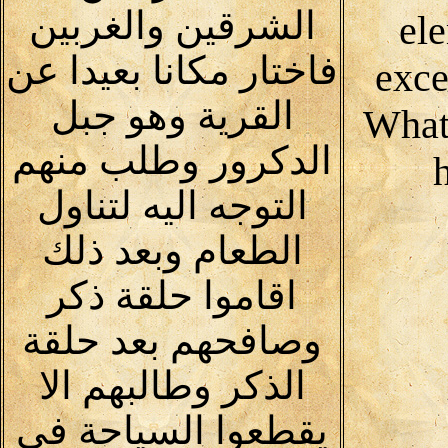
الشرقين والغربين
ele
فاختار مكانا بعيدا عن
exce
القرية وهو جبل
What
الدكرور وطلب منهم
التوجه اليه لتناول
الطعام وبعد ذلك
اقاموا حلقة ذكر
وصافحهم بعد حلقة
الذكر وطالبهم الا
يقطعوا السياحة فى