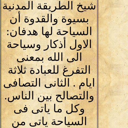
شيخ الطريقة المدنية
بسيوة والقدوة أن
السياحة لها هدفان:
الاول أذكار وسياحة
الى الله بمعنى
التفرغ للعبادة ثلاثة
ايام . الثانى التصافى
والتصالح بين الناس.
وكل ما ياتى فى
السياحة ياتى من