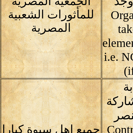
وجد
الجمعية المصرية
للمأثورات الشعبية
Orga
المصرية
tak
elemen
i.e. 
(i
ة
اركة
نصر
Contrib
جميع اهل سيوة كبارا