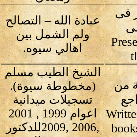
 فى
عبادة الله – التصالح
لى
ولم الشمل بين
Prese
اهالي سيوه.
t
الشيخ الطيب مسلم
 من
(مخطوطة سيوة).
جع
تسجيلات ميدانية
اعوام 1999 , 2001
Writte
,2006 ,2009للدكتور
book