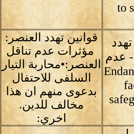
to 
قوانين تهدد العنصر:
تهدد
مؤثرات عدم تناقل
 - عدم
العنصر:•محاربة التيار
Endangerin
السلفى للاحتفال
fa
بدعوى منهم ان هذا
safeg
مخالف للدين.
اخري:
ول