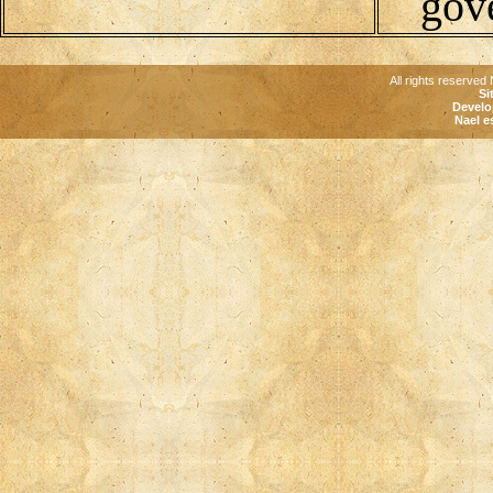
gov
All rights reserved 
Si
Develo
Nael e