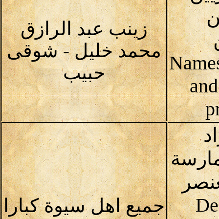
ن
زينب عبد الرازق
محمد خليل - شوقى
Names
حبيب
and
p
د
مارسة
عنصر
De
جميع اهل سيوة كبارا