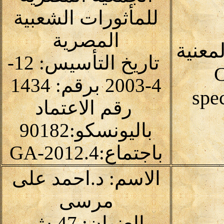
للمأثورات الشعبية
المصرية
معنية
تاريخ التأسيس: 12-
C
4-2003 برقم: 1434
spec
رقم الاعتماد
باليونسكو:90182
باجتماع:4.GA-2012
الاسم: د.احمد على
مرسى
العنوان: 47 ش