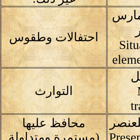
مارس
احتفالات وطقوس
Situ
eleme
ل
التوارث
t
لعنصر
محافظ عليها
Prese
(مستمرة ومتداولة