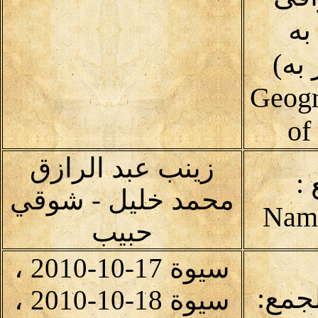
به
به)
Geogr
of
زينب عبد الرازق
:
محمد خليل - شوقي
حبيب
سيوة 17-10-2010 ،
لجمع:
سيوة 18-10-2010 ،