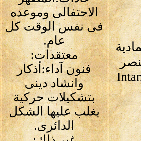
الاحتفالى وموعده
فى نفس الوقت كل
عام.
مادية
معتقدات:
نصر
فنون آداء:أذكار
Inta
وانشاد دينى
بتشكيلات حركية
يغلب عليها الشكل
الدائرى.
غير ذلك: