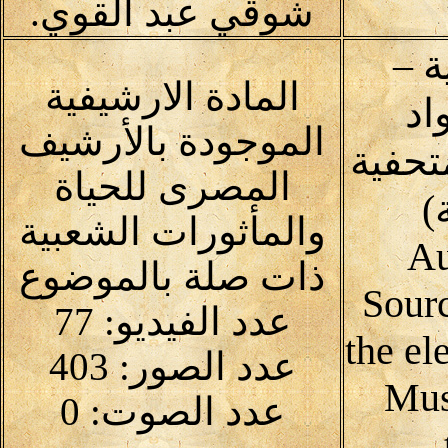
شوقي عبد القوي.
 –
المادة الارشيفية
اد
الموجودة بالأرشيف
متحفية
المصرى للحياة
)
والمأثورات الشعبية
Au
ذات صلة بالموضوع
Sour
عدد الفيديو: 77
the el
عدد الصور: 403
Mus
عدد الصوت: 0