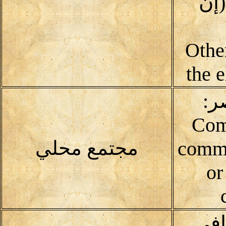
إن
(Oth
the 
ر:
Com
commu
مجتمع محلي
or
افى