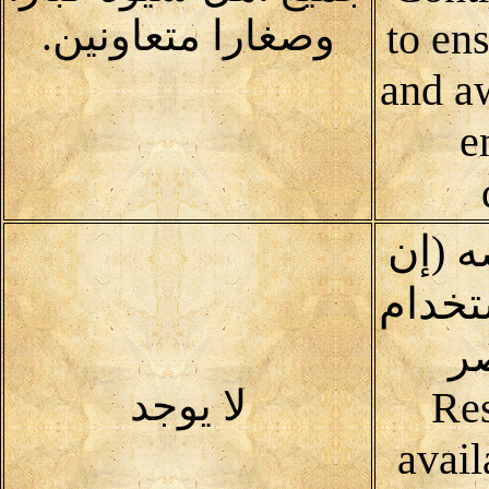
وصغارا متعاونين.
to ens
and a
e
ه (إن
خدام
صر
لا يوجد
Res
avail