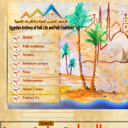
HOME
Folk traditions
Archive
Inventory project
News
Achievements
About Center
Contact Us