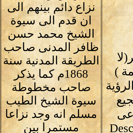
نزاع دائم بينهم الى
ان قدم الى سيوة
الشيخ محمد حسن
ظافر المدنى صاحب
لا
الطريقة المدنية سنة
30 كلمة )
1868م كما يذكر
لرؤية
صاحب مخطوطة
يع
سيوة الشيخ الطيب
اعى
مسلم انه وجد نزاعا
مستمرا بين
(Desc