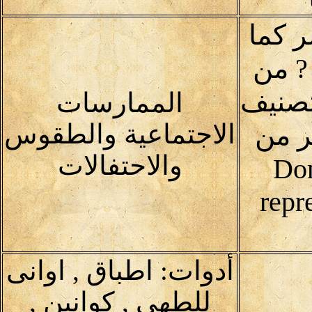
ر كما
? من
تصنيف
الممارسات
الاجتماعية والطقوس
ر من
والاحتفالات
Domai
repr
أدوات: اطباق , اوانى
للطهى , كوانين ,