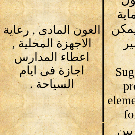
اية
يمكن
العون المادى , رعاية
ير
الاجهزة المحلية ,
اعطاء المدارس
اجازة فى ايام
(Sug
السياحة .
pr
eleme
fo
يين