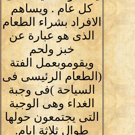
كل عام . ويساهم
الافراد بشراء الطعام
الذى هو عبارة عن
خبز ولحم
ويقوموبعمل الفتة
(الطعام الرئيسى فى
السياحة )فى وجبة
الغداء وهى الوجبة
التى يجتمعون حولها
طوال ثلاثة ايام.