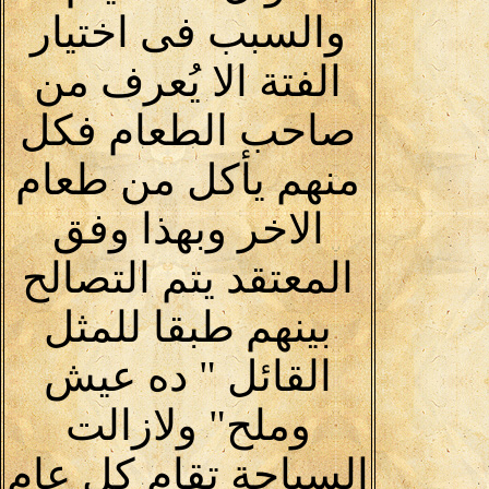
والسبب فى اختيار
الفتة الا يُعرف من
صاحب الطعام فكل
منهم يأكل من طعام
الاخر وبهذا وفق
المعتقد يتم التصالح
بينهم طبقا للمثل
القائل " ده عيش
وملح" ولازالت
السياحة تقام كل عام