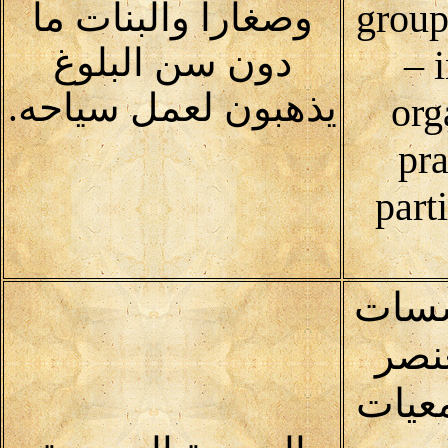
group
وصغارا والبنات ما
دون سن البلوغ
– 
يذهبون لعمل سياحه.
org
pra
part
سسات
عنصر
عيات