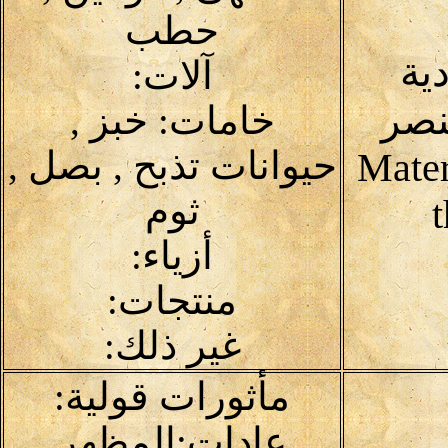
حطب
دية
آلات:
نصر
خامات: خبز ,
حيوانات تذبح , بصل ,
Mater
ثوم
أزياء:
منتجات:
غير ذلك:
مأثورات قولية:
عادات:المظهر