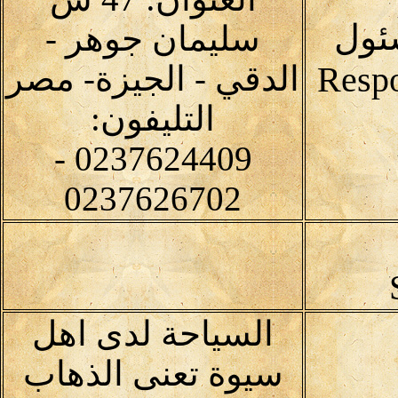
ئول
سليمان جوهر -
الدقي - الجيزة- مصر
التليفون:
0237624409 -
0237626702
السياحة لدى اهل
سيوة تعنى الذهاب