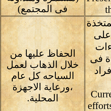
فى المجتمع)
t
متخذة
على
ءات
الحفاظ عليها من
ة فى
خلال الذهاب لعمل
راد
السياحه كل عام
،ورعاية الاجهزة
Curr
المحلية.
effor