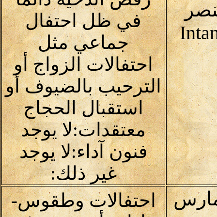
نصر
في ظل احتفال
Inta
جماعي مثل
احتفالات الزواج أو
الترحيب بالضيوف أو
استقبال الحجاج
معتقدات:لا يوجد
فنون آداء:لا يوجد
غير ذلك:
مارس
احتفالات وطقوس-