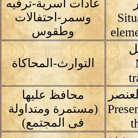
عادات أسرية-ترفيه
وسمر-احتفالات
Situ
وطقوس
eleme
ل
التوارث-المحاكاة
t
لعنصر
محافظ عليها
Prese
(مستمرة ومتداولة
فى المجتمع)
t