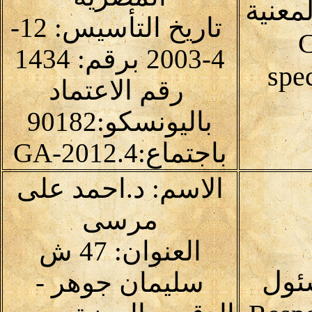
معنية
تاريخ التأسيس: 12-
C
4-2003 برقم: 1434
spec
رقم الاعتماد
باليونسكو:90182
باجتماع:4.GA-2012
الاسم: د.احمد على
مرسى
العنوان: 47 ش
ئول
سليمان جوهر -