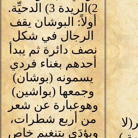
2)الريدة 3) الدحيِّة.
أولاً: البوشان يقف
الرجال في شكل
نصف دائرة ثم يبدأ
أحدهم بغناء فردي
يسمونه (بوشان)
وجمعها (بواشين)
وهوعبارة عن شعر
من أربع شطرات،
لا
ويؤدَي بتنغيم خاص
30 كلمة )