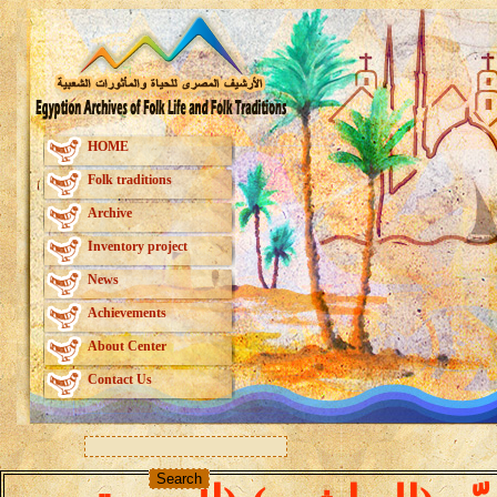
HOME
Folk traditions
Archive
Inventory project
News
Achievements
About Center
Contact Us