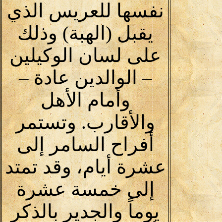
نفسها للعريس الذي
يقبل (الهبة) وذلك
على لسان الوكيلين
– الوالدين عادة –
وأمام الأهل
والأقارب. وتستمر
أفراح السامر إلى
عشرة أيام، وقد تمتد
إلى خمسة عشرة
يوماً والجدير بالذكر