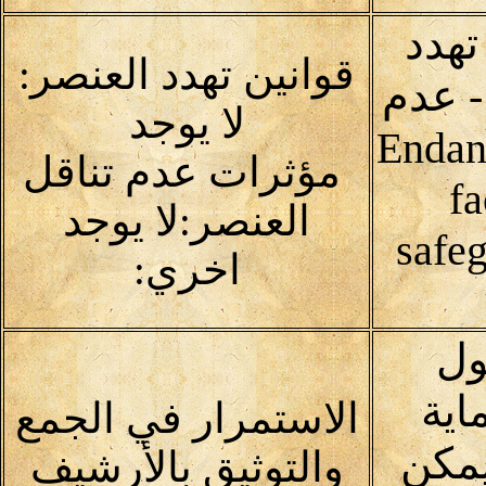
تهدد
قوانين تهدد العنصر:
 - عدم
لا يوجد
Endangerin
مؤثرات عدم تناقل
fa
العنصر:لا يوجد
safeg
اخري:
ول
اية
الاستمرار في الجمع
يمكن
والتوثيق بالأرشيف