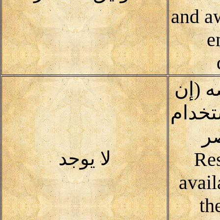
and a
e
ه (إن
خدام
صر
لا يوجد
Res
avail
th