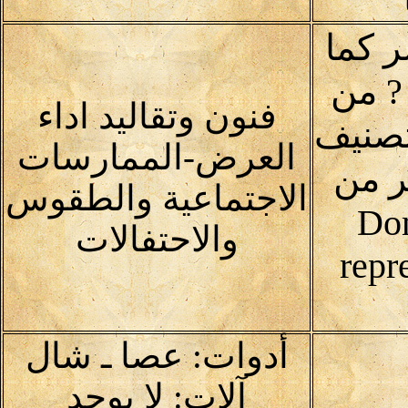
ر كما
? من
فنون وتقاليد اداء
تصنيف
العرض-الممارسات
ر من
الاجتماعية والطقوس
Domai
والاحتفالات
repr
أدوات: عصا ـ شال
آلات: لا يوجد