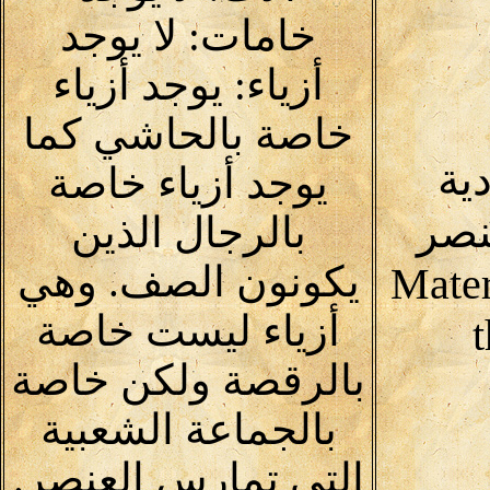
خامات: لا يوجد
أزياء: يوجد أزياء
خاصة بالحاشي كما
دية
يوجد أزياء خاصة
نصر
بالرجال الذين
يكونون الصف. وهي
Mater
أزياء ليست خاصة
بالرقصة ولكن خاصة
بالجماعة الشعبية
التي تمارس العنصر.