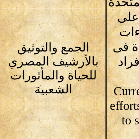
متخذة
على
ءات
ة فى
الجمع والتوثيق
راد
بالأرشيف المصري
للحياة والمأثورات
الشعبية
Curr
effor
to 