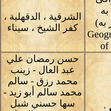
به
الشرقية ، الدقهلية ،
به)
كفر الشيخ ، سيناء
Geogr
of
حسن رمضان علي
عبد العال - زينب
محمد رزق - سالم
محمد سالم أبو زيد -
سها حسني شبل
: