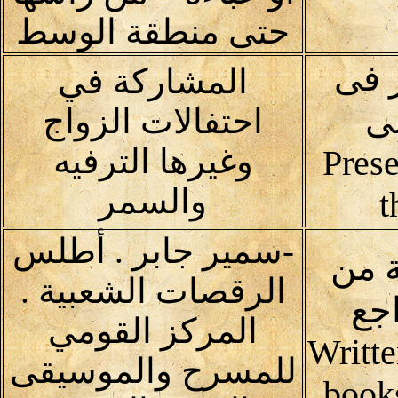
حتى منطقة الوسط
 فى
المشاركة في
لى
احتفالات الزواج
وغيرها الترفيه
Prese
والسمر
t
-سمير جابر . أطلس
 من
الرقصات الشعبية .
جع
المركز القومي
Writte
للمسرح والموسيقى
book