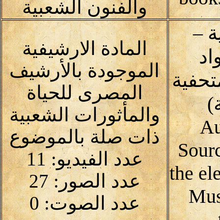
والفنون الشعبية
 –
المادة الارشيفية
اد
الموجودة بالأرشيف
متحفية
المصرى للحياة
)
والمأثورات الشعبية
Au
ذات صلة بالموضوع
Sour
عدد الفيديو: 11
the el
عدد الصور: 27
Mus
عدد الصوت: 0