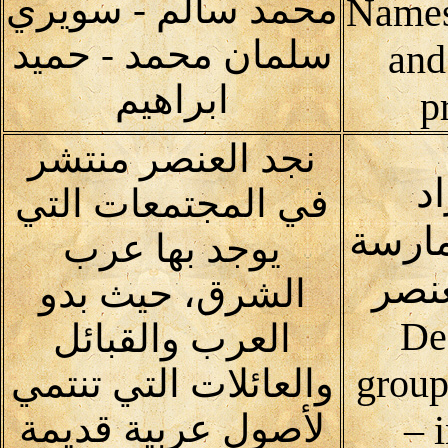
محمد سالم - سويري
Names
سلمان محمد - حميد
and
ابراهيم
p
نجد العنصر منتشر
د
في المجتمعات التي
مارسة
يوجد بها عرب
عنصر
الشرق، حيث بدو
De
العرب والقبائل
group
والعائلات التي تنتمي
لأصول عربية قديمة
– 