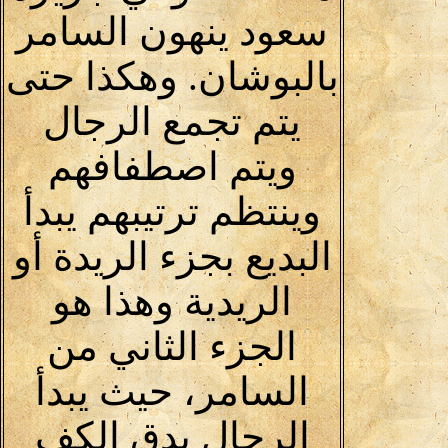
سعود ينهون السامر
بالبوشان. وهكذا حتى
يتم تجمع الرجال
ويتم اصطفافهم
وينتظم ترتيبهم يبدأ
البديع بجزء الريدة أو
الريدية وهذا هو
الجزء الثاني من
السامر، حيث يبدأ
الرجال بدق الكف