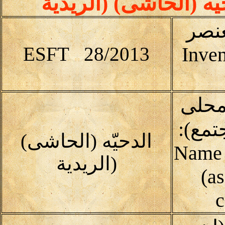
يّه (الحاشى) (الريدية
عنصر
ESFT 28/2013
Inven
محلى
تمع):
الدحيّه (الحاشى)
(Name 
(الريدية
(as