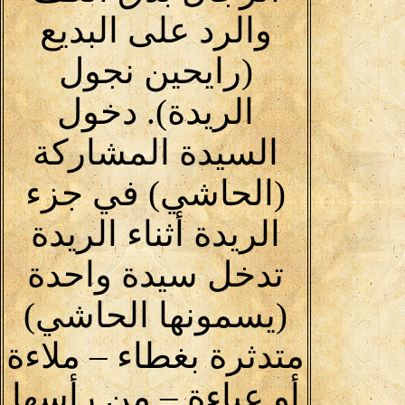
والرد على البديع
(رايحين نجول
الريدة). دخول
السيدة المشاركة
(الحاشي) في جزء
الريدة أثناء الريدة
تدخل سيدة واحدة
(يسمونها الحاشي)
متدثرة بغطاء – ملاءة
أو عباءة – من رأسها