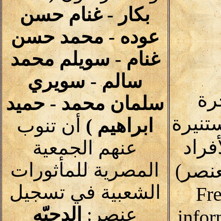
بكار - غنام حسن
عوده - محمد حسن
غنام - سويلم محمد
سالم - سويري
رة
سلمان محمد - حميد
تنيرة
ابراهيم )
أن تنوب
فراد
عنهم الجمعية
المصرية للمأثورات
نصر)
الشعبية في تسجيل
Fre
عنصر:
الدحيّه
infor