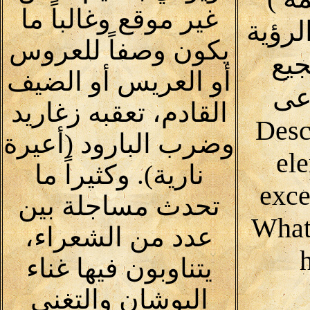
غير موقع وغالباً ما
لرؤية
يكون وصفاً للعروس
يع
أو العريس أو الضيف
اعى
القادم، تعقبه زغاريد
(Desc
وضرب البارود (أعيرة
ele
نارية). وكثيراً ما
exce
تحدث مساجلة بين
What
عدد من الشعراء،
يتناوبون فيها غناء
البوشان والتغني