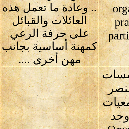
.. وعادة ما تعمل هذه
org
العائلات والقبائل
pra
على حرفة الرعي
part
كمهنة أساسية بجانب
مهن أخرى ....
سسات
عنصر
عيات
وجد