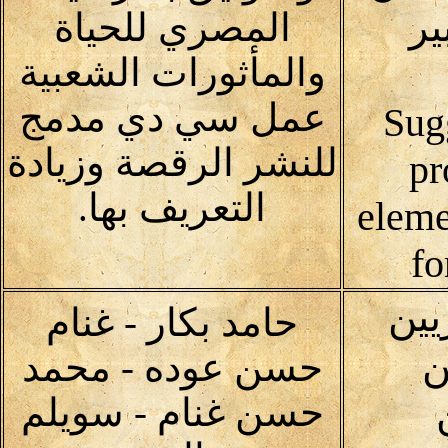
ير
المصري للحياة
والمأثورات الشعبية
عمل سي دي مدمج
(Sug
للنشر الرقصة وزيادة
pr
التعريف بها.
eleme
fo
يين
حامد بكار - غنام
ن
حسن عوده - محمد
حسن غنام - سويلم