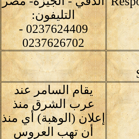
الدقي - الجيزة- مصر
التليفون:
0237624409 -
0237626702
يقام السامر عند
عرب الشرق منذ
إعلان (الوهبة) أي منذ
أن تهب العروس