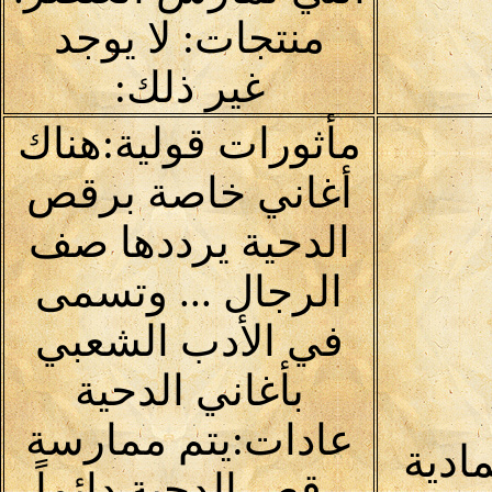
منتجات: لا يوجد
غير ذلك:
مأثورات قولية:هناك
أغاني خاصة برقص
الدحية يرددها صف
الرجال ... وتسمى
في الأدب الشعبي
بأغاني الدحية
عادات:يتم ممارسة
مادية
رقص الدحية دائماً