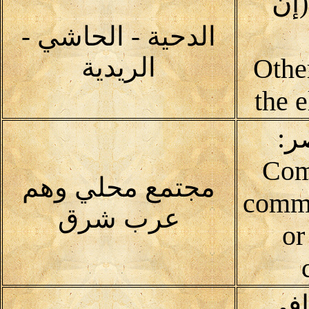
إن
الدحية - الحاشي -
الريدية
(Oth
the 
ر:
Com
مجتمع محلي وهم
commu
عرب شرق
or
افى