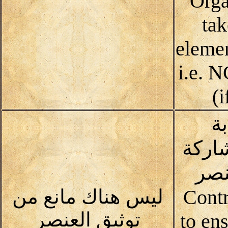
Orga
tak
elemen
i.e. 
(i
ة
اركة
نصر
Contrib
ليس هناك مانع من
توثيق العنصر
to ens