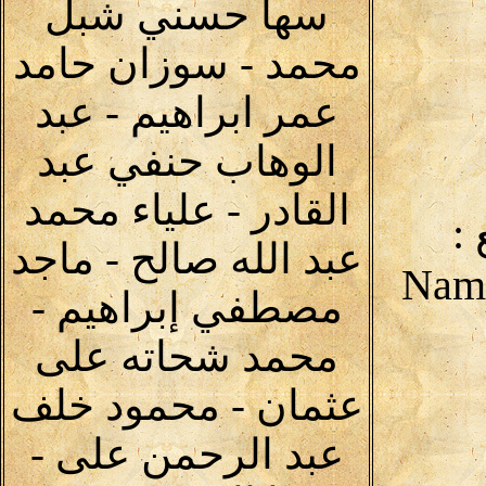
سها حسني شبل
محمد - سوزان حامد
عمر ابراهيم - عبد
الوهاب حنفي عبد
القادر - علياء محمد
:
عبد الله صالح - ماجد
مصطفي إبراهيم -
محمد شحاته على
عثمان - محمود خلف
عبد الرحمن على -