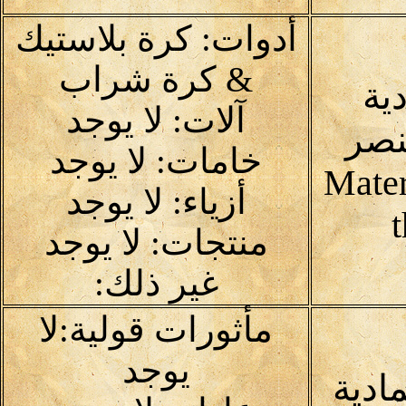
أدوات: كرة بلاستيك
& كرة شراب
دية
آلات: لا يوجد
نصر
خامات: لا يوجد
Mater
أزياء: لا يوجد
منتجات: لا يوجد
غير ذلك:
مأثورات قولية:لا
يوجد
مادية