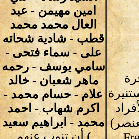
امين مهيمن - عبد
العال محمد محمد
قطب - شادية شحاته
على - سماء فتحى -
سامي يوسف - رحمه
رة
ماهر شعبان - خالد
تنيرة
علام - حسام محمد -
فراد
اكرم شهاب - احمد
محمد - ابراهيم سعيد
نصر)
)
أن تنوب عنهم
Fre