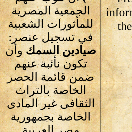
الجمعية المصرية
infor
للمأثورات الشعبية
th
في تسجيل عنصر:
صيادين السمك
وأن
تكون نأئبة عنهم
ضمن قائمة الحصر
الخاصة بالتراث
الثقافى غير المادى
الخاصة بجمهورية
مصر العربية