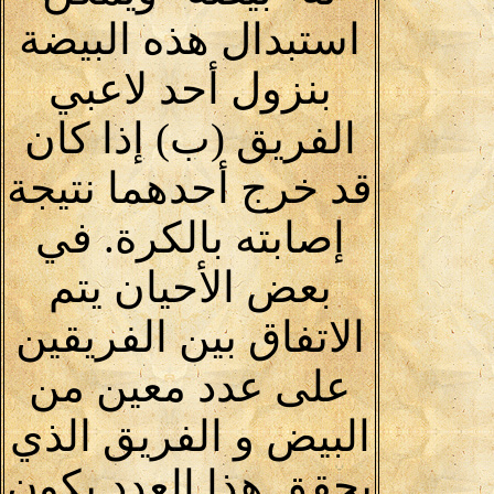
استبدال هذه البيضة
بنزول أحد لاعبي
الفريق (ب) إذا كان
قد خرج أحدهما نتيجة
إصابته بالكرة. في
بعض الأحيان يتم
الاتفاق بين الفريقين
على عدد معين من
البيض و الفريق الذي
يحقق هذا العدد يكون