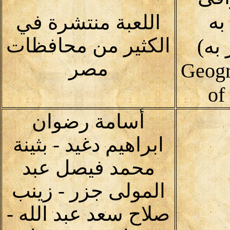
به
اللعبة منتشرة في
الكثير من محافظات
به)
مصر
Geogr
of
أسامة رضوان
ابراهيم دغيد - بثينة
محمد فيصل عبد
المولى جزر - زينب
صلاح سعد عبد الله -