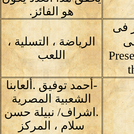
هو الفائز.
 فى
لى
الرياضة ، التسلية ،
اللعب
Prese
t
-أحمد توفيق .ألعابنا
الشعبية المصرية
.اشراف/ نبيلة حسن
سلام ، المركز