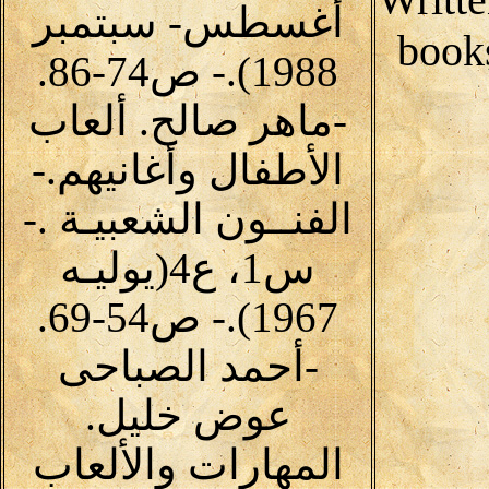
أغسطس- سبتمبر
book
1988).- ص74-86.
-ماهر صالح. ألعاب
الأطفال وأغانيهم.-
الفنــون الشعبيـة .-
س1، ع4(يوليـه
1967).- ص54-69.
-أحمد الصباحى
عوض خليل.
المهارات والألعاب