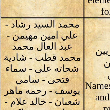
fo
محمد السيد رشاد -
علي امين مهيمن -
عبد العال محمد
يين
محمد قطب - شادية
ن
شحاته على - سماء
فتحى - سامي
Names
يوسف - رحمه ماهر
and
شعبان - خالد علام -
p