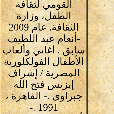
القومي لثقافة
الطفل، وزارة
الثقافة. عام 2009
-أنعام عبد اللطيف
سابق . أغاني وألعاب
الأطفال الفولكلورية
المصرية / إشراف
إيزيس فتح الله
جبراوى .- القاهرة ،
1991 .-