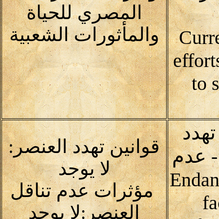
المصري للحياة
والمأثورات الشعبية
Curr
effor
to 
تهدد
قوانين تهدد العنصر:
 - عدم
لا يوجد
Endangerin
مؤثرات عدم تناقل
fa
العنصر:لا يوجد