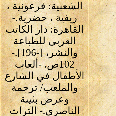
الشعبية: فرعونية ،
ريفية ، حضرية.-
القاهرة: دار الكاتب
العربى للطباعة
والنشر، [-196].-
102ص. -ألعاب
الأطفال في الشارع
والملعب/ ترجمة
وعرض بثينة
الناصرى.- التراث