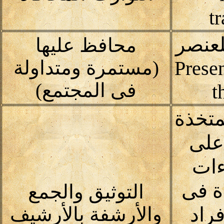
t
لعنصر
محافظ عليها
Prese
(مستمرة ومتداولة
فى المجتمع)
t
متخذة
على
ءات
ة فى
التوثيق والجمع
راد
والأرشفة بالأرشيف