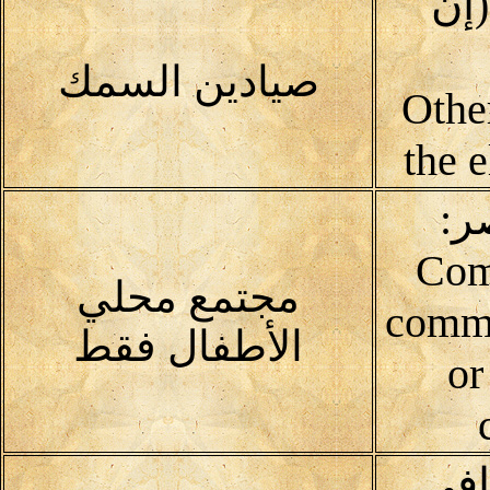
إن
صيادين السمك
(Oth
the 
ر:
Com
مجتمع محلي
commu
الأطفال فقط
or
افى