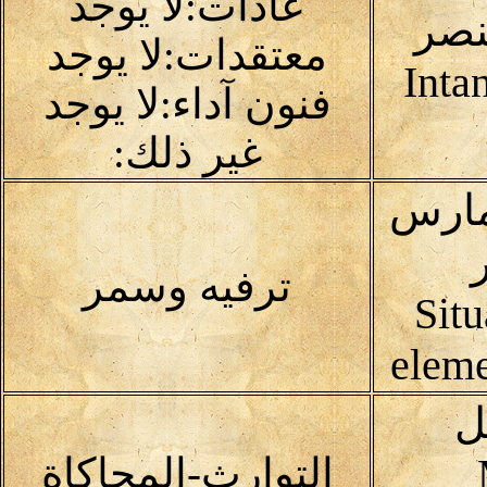
عادات:لا يوجد
نصر
معتقدات:لا يوجد
Inta
فنون آداء:لا يوجد
غير ذلك:
مارس
ترفيه وسمر
Situ
eleme
ل
التوارث-المحاكاة