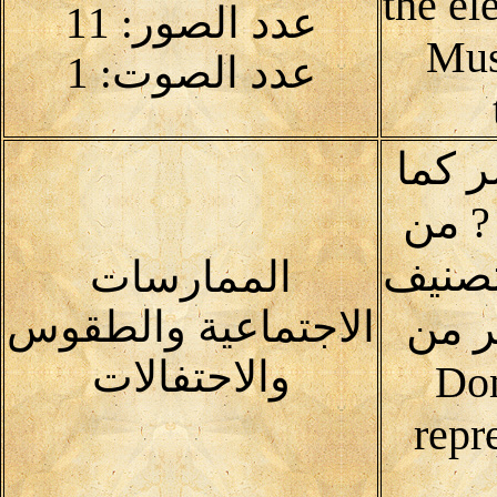
the el
عدد الصور: 11
Mus
عدد الصوت: 1
ر كما
? من
تصنيف
الممارسات
الاجتماعية والطقوس
ر من
والاحتفالات
Domai
repr