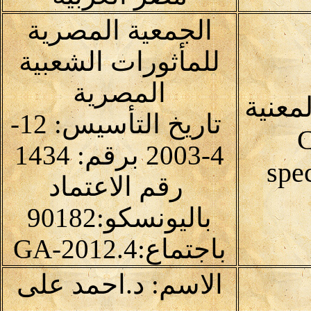
الجمعية المصرية
للمأثورات الشعبية
المصرية
معنية
تاريخ التأسيس: 12-
C
4-2003 برقم: 1434
spec
رقم الاعتماد
باليونسكو:90182
باجتماع:4.GA-2012
الاسم: د.احمد على