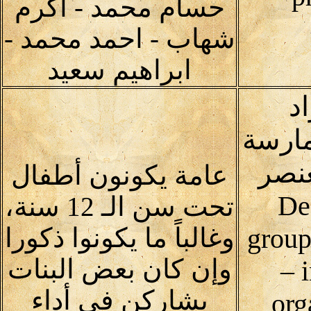
حسام محمد - اكرم
شهاب - احمد محمد -
ابراهيم سعيد
د
مارسة
عنصر
عامة يكونون أطفال
De
تحت سن الـ 12 سنة،
group
وغالباً ما يكونوا ذكورا
وإن كان بعض البنات
– 
يشاركن في أداء
org