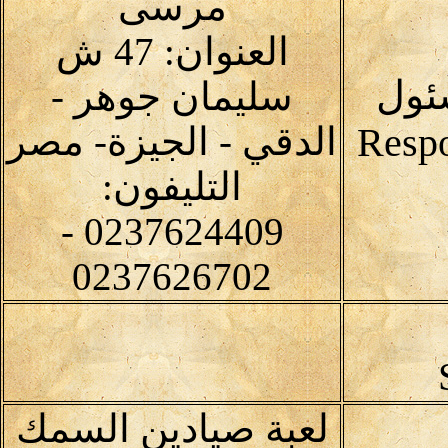
مرسى
العنوان: 47 ش
ئول
سليمان جوهر -
الدقي - الجيزة- مصر
التليفون:
0237624409 -
0237626702
لعبة صيادين السمك