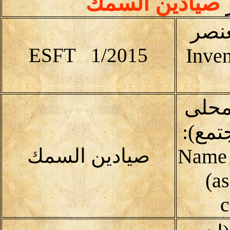
صيادين السمك
عنصر
ESFT 1/2015
Inven
محلى
تمع):
(Name 
صيادين السمك
(as