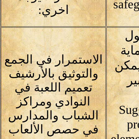
safeg
اخري:
ول
اية
الاستمرار في الجمع
يمكن
والتوثيق بالأرشيف
ير
تعميم اللعبة في
النوادي ومراكز
(Sug
الشباب والمدارس
pr
في حصص الألعاب
eleme