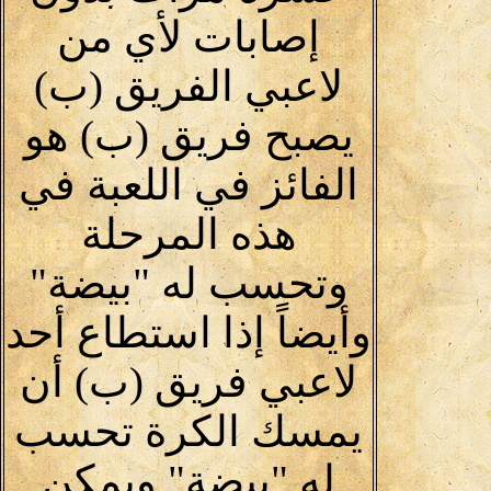
إصابات لأي من
لاعبي الفريق (ب)
يصبح فريق (ب) هو
الفائز في اللعبة في
هذه المرحلة
وتحسب له "بيضة"
وأيضاً إذا استطاع أحد
لاعبي فريق (ب) أن
يمسك الكرة تحسب
له "بيضة" ويمكن