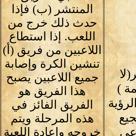
المنتشر (ب) فإذا
حدث ذلك خرج من
اللعب. إذا استطاع
اللاعبين من فريق (أ)
تنشين الكرة وإصابة
لا
جميع اللاعبين يصبح
30 كلمة )
هذا الفريق هو
لرؤية
الفريق الفائز في
يع
هذه المرحلة ويتم
اعى
خروجه وإعادة اللعبة