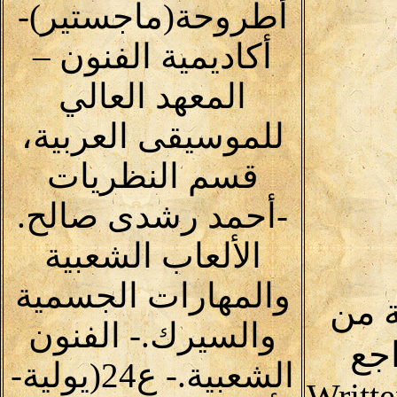
أطروحة(ماجستير)-
أكاديمية الفنون –
المعهد العالي
للموسيقى العربية،
قسم النظريات
-أحمد رشدى صالح.
الألعاب الشعبية
والمهارات الجسمية
 من
والسيرك.- الفنون
جع
الشعبية.- ع24(يولية-
Writte