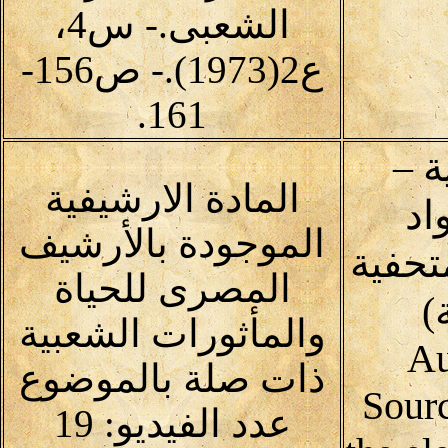
الشعبى.- س4،
ع2(1973).- ص156-
161.
 –
المادة الارشيفية
اد
الموجودة بالأرشيف
متحفية
المصرى للحياة
)
والمأثورات الشعبية
Au
ذات صلة بالموضوع
Sour
عدد الفيديو: 19