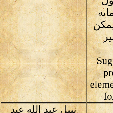
ول
اية
يمكن
ير
(Sug
pr
eleme
fo
نبيل عبد الله عبد