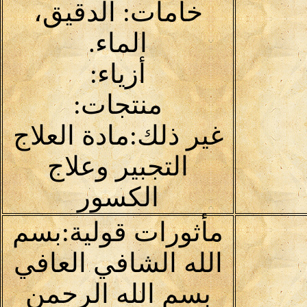
خامات: الدقيق،
الماء.
أزياء:
منتجات:
غير ذلك:مادة العلاج
التجبير وعلاج
الكسور
مأثورات قولية:بسم
الله الشافي العافي
بسم الله الرحمن