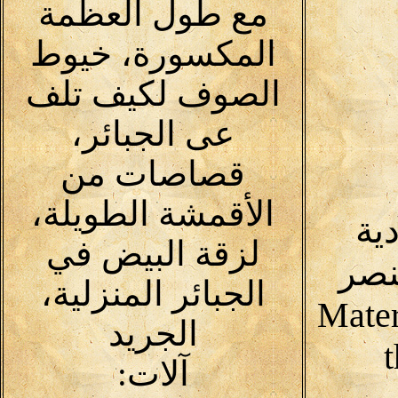
مع طول العظمة
المكسورة، خيوط
الصوف لكيف تلف
عى الجبائر،
قصاصات من
الأقمشة الطويلة،
دية
لزقة البيض في
نصر
الجبائر المنزلية،
Mater
الجريد
آلات: