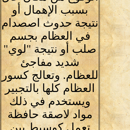
بسبب الإهمال أو
نتيجة حدوث اصصدام
في العظام بجسم
صلب أو نتيجة "لوي"
شديد مفاجئ
للعظام. وتعالج كسور
العظام كلها بالتجبير
ويستخدم في ذلك
مواد لاصقة حافظة
تعمل كوسيط بين