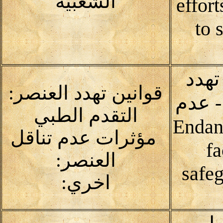
الشعبية
effor
to 
تهدد
قوانين تهدد العنصر:
 - عدم
التقدم الطبي
Endangerin
مؤثرات عدم تناقل
fa
العنصر:
safeg
اخري: