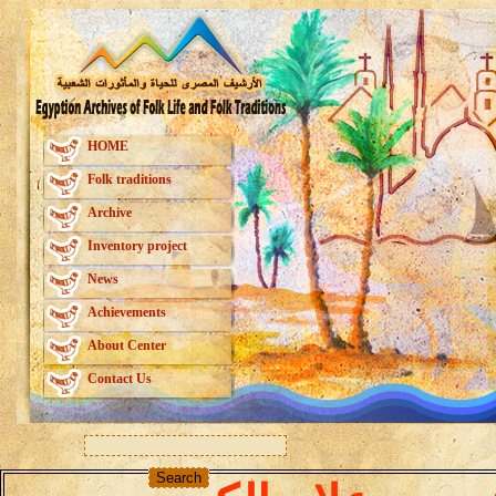
HOME
Folk traditions
Archive
Inventory project
News
Achievements
About Center
Contact Us