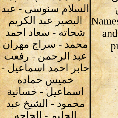
السلام سنوسى - عبد
البصير عبد الكريم
Names
شحاته - سعاد احمد
and
محمد - سراج مهران
p
عبد الرحمن - رفعت
جابر احمد اسماعيل -
خميس حماده
اسماعيل - حسانية
محمود - الشيخ عبد
الحليم - الحاجه