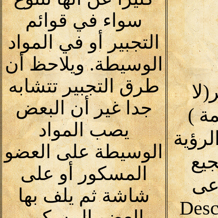
سواء في قوائم
التجبير أو في المواد
الوسيطة. ويلاحظ أن
طرق التجبير تتشابه
لا
جدا غير أن البعض
30 كلمة )
يصب المواد
لرؤية
الوسيطة على العضو
يع
المسكور أو على
اعى
شاشة ثم يلف بها
(Desc
العضو المسكور