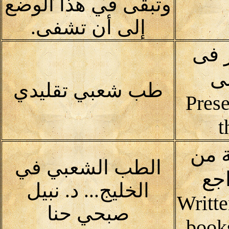
وتبقى في هذا الوضع
إلى أن تشفى.
 فى
لى
طب شعبي تقليدي
Prese
t
 من
الطب الشعبي في
جع
الخليج... د. نبيل
Writte
صبحي حنا
book