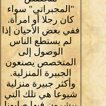
"المجبراتي" سواء
كان رجلا أو امرأة.
ففي بعض الأحيان إذا
لم يستطع الناس
الوصول إلى
المتخصص يصنعون
الجبيرة المنزلية.
وأكثر جبيرة منزلية
شيوعا هي تلك التي
يبشرون فيها صابونا