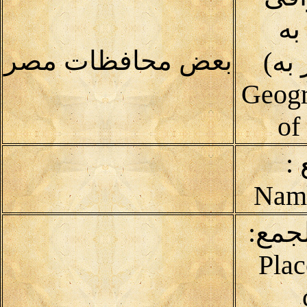
به
بعض محافظات مصر
به)
Geogr
of
:
لجمع:
Plac