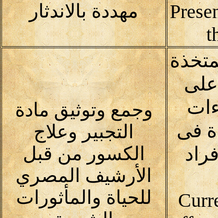
Prese
مهددة بالاندثار
t
متخذة
على
ءات
وجمع وتوثيق مادة
ة فى
التجبير وعلاج
راد
الكسور من قبل
الأرشيف المصري
للحياة والمأثورات
Curr