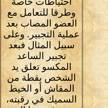
احتياطات خاصة
وطرقا للتعامل مع
العضو المصاب بعد
عملية التجبير. وعلى
سبيل المثال فبعد
تجبير الساعد
المكسو تعلق يد
الشخص بقطة من
المقاش أو الخيط
السميك في رقبته،