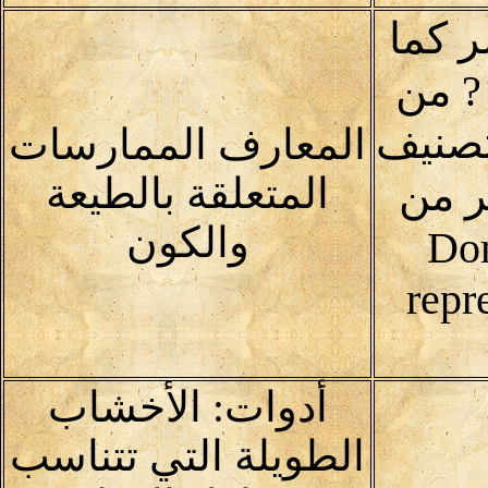
ر كما
? من
تصنيف
المعارف الممارسات
المتعلقة بالطيعة
ر من
والكون
Domai
repr
أدوات: الأخشاب
الطويلة التي تتناسب