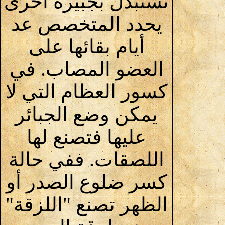
تستبدل بجبيرة أخرى
يحدد المتخصص عد
أيام بقائها على
العضو المصاب. في
كسور العظام التي لا
يمكن وضع الجبائر
عليها فتصنع لها
اللصقات. ففي حالة
كسر ضلوع الصدر أو
الظهر تصنع "اللزقة"