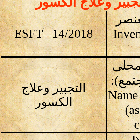
تجبير وعلاج الكسور
عنصر
ESFT 14/2018
Inven
محلى
تمع):
التجبير وعلاج
(Name 
الكسور
(as