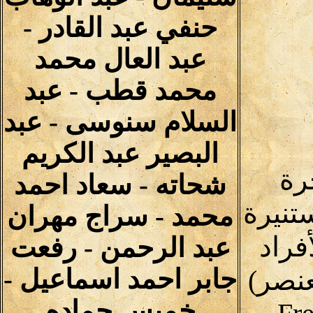
حنفي عبد القادر -
عبد العال محمد
محمد قطب - عبد
السلام سنوسى - عبد
البصير عبد الكريم
رة
شحاته - سعاد احمد
تنيرة
محمد - سراج مهران
فراد
عبد الرحمن - رفعت
جابر احمد اسماعيل -
نصر)
خميس حماده