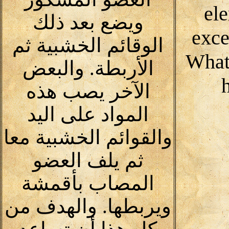
ele
ويضع بعد ذلك
exce
الوقائم الخشبية ثم
What
الأربطة. والبعض
الآخر يصب هذه
المواد على اليد
والقوائم الخشبية معا
ثم يلف العضو
المصاب بأقمشة
ويربطها. والهدف من