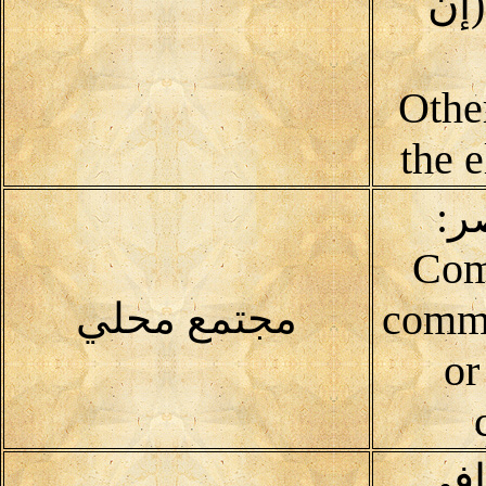
إن
(Oth
the 
ر:
Com
commu
مجتمع محلي
or
افى