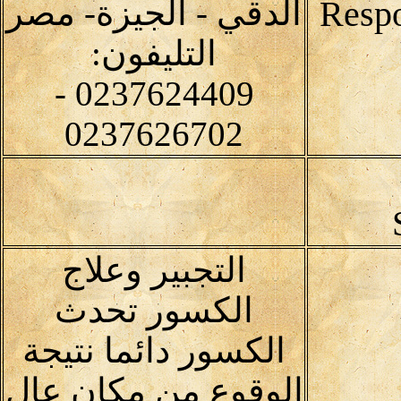
الدقي - الجيزة- مصر
التليفون:
0237624409 -
0237626702
التجبير وعلاج
الكسور تحدث
الكسور دائما نتيجة
الوقوع من مكان عال