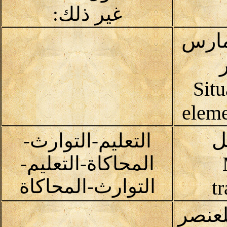
غير ذلك:
مارس
Situ
eleme
ل
التعليم-التوارث-
المحاكاة-التعليم-
التوارث-المحاكاة
t
لعنصر