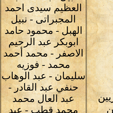
العظيم سيدى احمد
المجبراتى - نبيل
الهبل - محمود حامد
ابوبكر عبد الرحيم
الاصفر - محمد أحمد
محمد - فوزيه
سليمان - عبد الوهاب
حنفي عبد القادر -
يين
عبد العال محمد
ن
محمد قطب - عبد