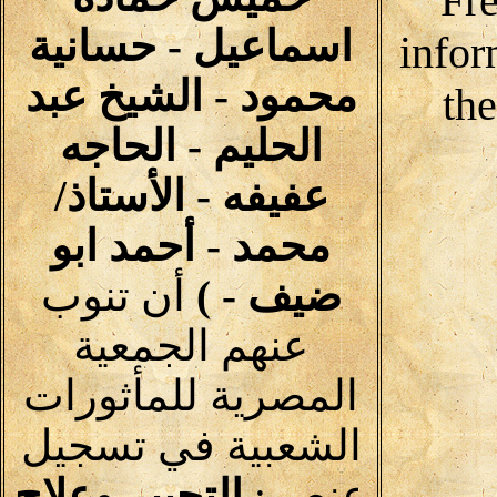
Fre
اسماعيل - حسانية
infor
محمود - الشيخ عبد
th
الحليم - الحاجه
عفيفه - الأستاذ/
محمد - أحمد ابو
ضيف - )
أن تنوب
عنهم الجمعية
المصرية للمأثورات
الشعبية في تسجيل
عنصر:
التجبير وعلاج