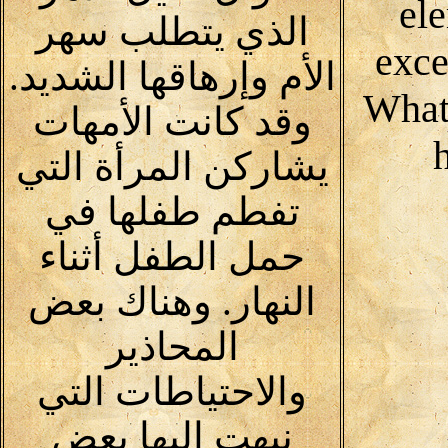
ele
الذي يتطلب سهر
exce
الأم وإرهاقها الشديد.
What
وقد كانت الأمهات
يشاركن المرأة التي
تفطم طفلها في
حمل الطفل أثناء
النهار. وهناك بعض
المحاذير
والاحتياطات التي
نبهت إليها بعض