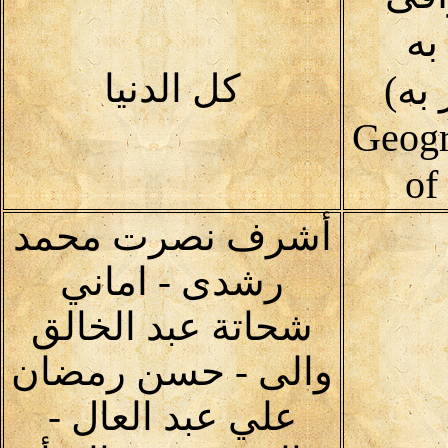
به
كل الدنيا
به)
Geogr
of
أشرف نصرت محمد
رشدى - اماني
شحاتة عبد الخالق
والى - حسن رمضان
علي عبد العال -