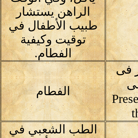
الراهن يستشار
طبيب الأطفال في
توقيت وكيفية
الفطام.
 فى
لى
الفطام
Prese
t
الطب الشعبي في