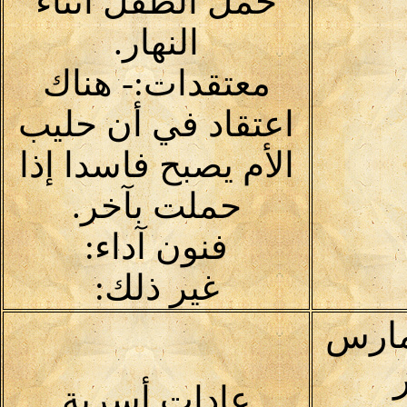
حمل الطفل أثناء
النهار.
معتقدات:- هناك
اعتقاد في أن حليب
الأم يصبح فاسدا إذا
حملت بآخر.
فنون آداء:
غير ذلك:
مارس
عادات أسرية