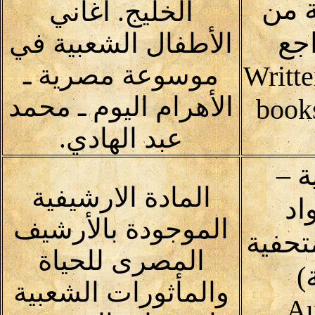
 من
الخليج. أغاني
جع
الأطفال الشعبية في
موسوعة مصرية ـ
Writte
الأهرام اليوم ـ محمد
book
عبد الهادي.
 –
المادة الارشيفية
اد
الموجودة بالأرشيف
متحفية
المصرى للحياة
)
والمأثورات الشعبية
Au