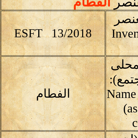
عنصر
الفطام
عنصر
ESFT 13/2018
Inven
محلى
تمع):
(Name 
الفطام
(as