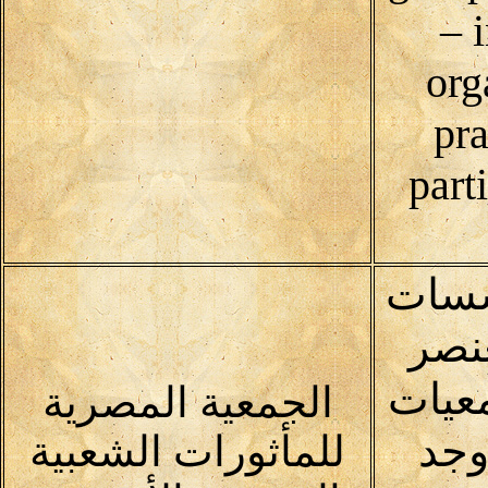
– 
org
pra
part
سسات
عنصر
عيات
الجمعية المصرية
وجد
للمأثورات الشعبية