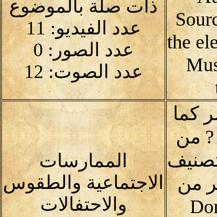
ذات صلة بالموضوع
Sour
عدد الفيديو: 11
the el
عدد الصور: 0
Mus
عدد الصوت: 12
ر كما
? من
تصنيف
الممارسات
الاجتماعية والطقوس
ر من
والاحتفالات
Domai