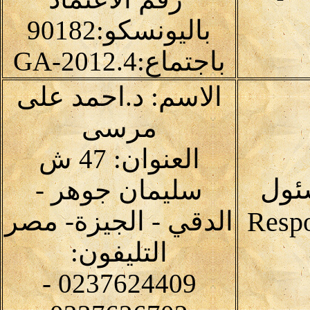
باليونسكو:90182
باجتماع:4.GA-2012
الاسم: د.احمد على
مرسى
العنوان: 47 ش
ئول
سليمان جوهر -
الدقي - الجيزة- مصر
التليفون:
0237624409 -