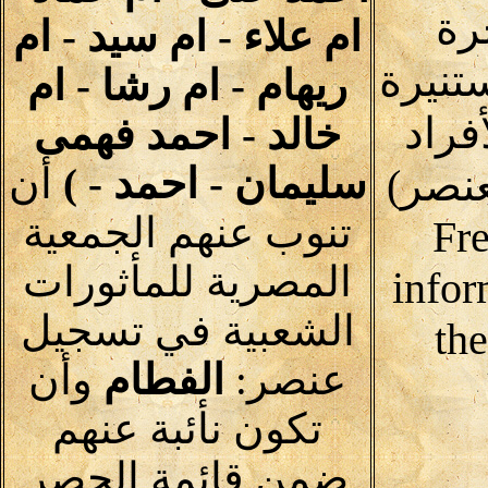
رة
ام علاء - ام سيد - ام
تنيرة
ريهام - ام رشا - ام
فراد
خالد - احمد فهمى
سليمان - احمد - )
أن
نصر)
تنوب عنهم الجمعية
Fre
المصرية للمأثورات
infor
الشعبية في تسجيل
th
عنصر:
الفطام
وأن
تكون نأئبة عنهم
ضمن قائمة الحصر