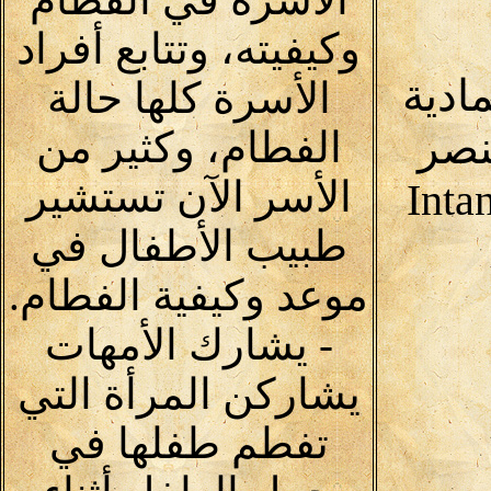
وكيفيته، وتتابع أفراد
مادية
الأسرة كلها حالة
نصر
الفطام، وكثير من
الأسر الآن تستشير
Inta
طبيب الأطفال في
موعد وكيفية الفطام.
- يشارك الأمهات
يشاركن المرأة التي
تفطم طفلها في