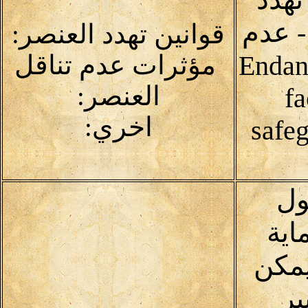
 - عدم
قوانين تهدد العنصر:
Endangerin
مؤثرات عدم تناقل
العنصر:
fa
اخري:
safeg
ول
اية
يمكن
ير