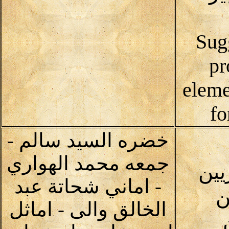
(Sug
pr
eleme
fo
خضره السيد سالم -
جمعه محمد الهواري
يين
- اماني شحاتة عبد
ن
الخالق والى - اماثل