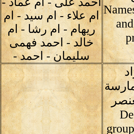
احمد على - ام عماد -
Names
ام علاء - ام سيد - ام
and
ريهام - ام رشا - ام
p
خالد - احمد فهمى
سليمان - احمد -
د
مارسة
عنصر
De
group