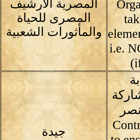
المصرية الأرشيف
Orga
المصرى للحياة
tak
والمأثورات الشعبية
elemen
i.e. 
(i
ة
اركة
نصر
Contrib
جيدة
to ens