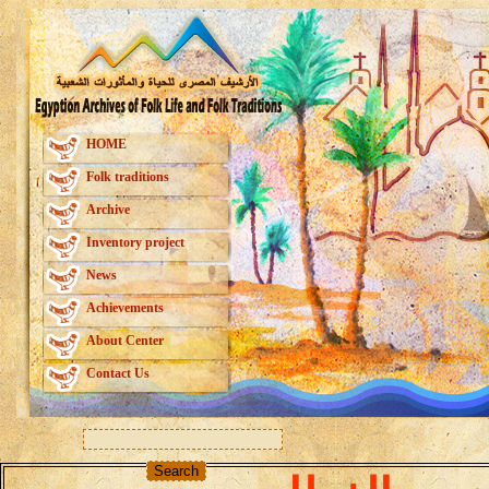
HOME
Folk traditions
Archive
Inventory project
News
Achievements
About Center
Contact Us