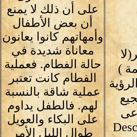
على أن ذلك لا يمنع
أن بعض الأطفال
وأمهاتهم كانوا يعانون
معاناة شديدة في
لا
حالة الفطام. فعملية
30 كلمة )
الفطام كانت تعتبر
لرؤية
عملية شاقة بالنسبة
يع
لهم. فالطفل يداوم
اعى
على البكاء والعويل
(Desc
طوال الليل الأمر