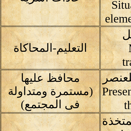
Situ
eleme
ل
التعليم-المحاكاة
t
لعنصر
محافظ عليها
Prese
(مستمرة ومتداولة
فى المجتمع)
t
متخذة