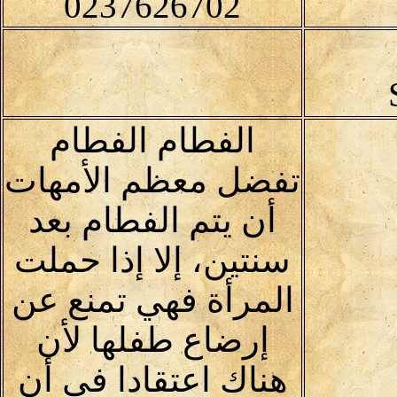
0237626702
الفطام الفطام
تفضل معظم الأمهات
أن يتم الفطام بعد
سنتين، إلا إذا حملت
المرأة فهي تمنع عن
إرضاع طفلها لأن
هناك اعتقادا في أن