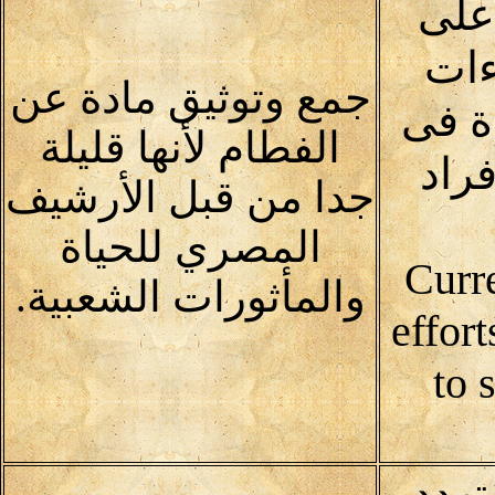
على
ءات
جمع وتوثيق مادة عن
ة فى
الفطام لأنها قليلة
راد
جدا من قبل الأرشيف
المصري للحياة
Curr
والمأثورات الشعبية.
effor
to 
تهدد