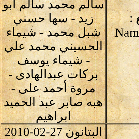
سالم محمد سالم أبو
:
زيد - سها حسني
شبل محمد - شيماء
الحسيني محمد علي
- شيماء يوسف
بركات عبدالهادى -
مروة أحمد على -
هبه صابر عبد الحميد
ابراهيم
البتانون 27-02-2010