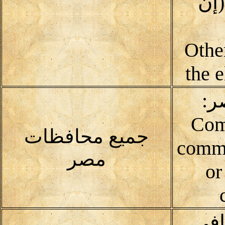
إن
(Oth
the 
ر:
Com
جميع محافظات
commu
مصر
or
افى