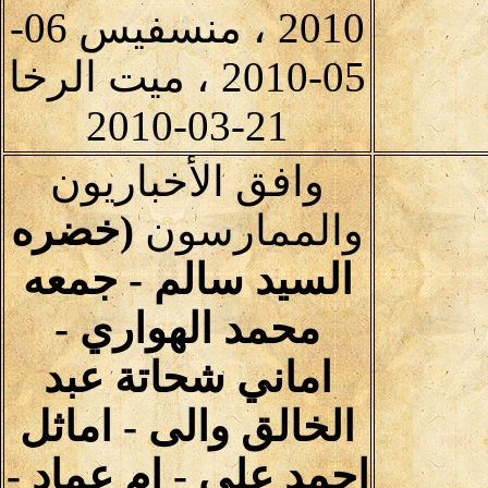
2010 ، منسفيس 06-
05-2010 ، ميت الرخا
21-03-2010
وافق الأخباريون
والممارسون
(خضره
السيد سالم - جمعه
محمد الهواري -
اماني شحاتة عبد
الخالق والى - اماثل
احمد على - ام عماد -