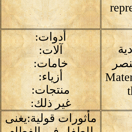
repr
أدوات:
دية
آلات:
نصر
خامات:
أزياء:
Mater
منتجات:
غير ذلك:
مأثورات قولية:يغنى
للطفل في الفطام