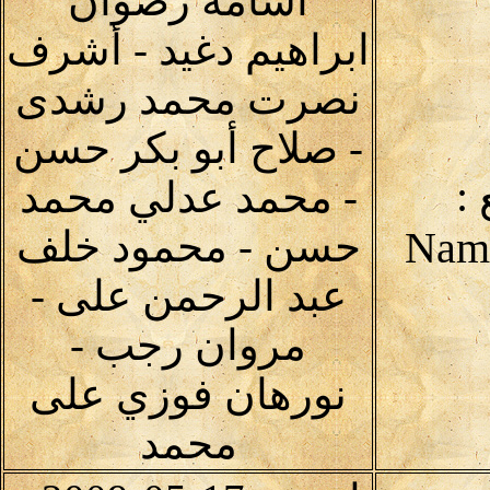
أسامة رضوان
ابراهيم دغيد - أشرف
نصرت محمد رشدى
- صلاح أبو بكر حسن
:
- محمد عدلي محمد
حسن - محمود خلف
عبد الرحمن على -
مروان رجب -
نورهان فوزي على
محمد