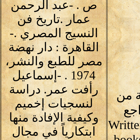
ص . -عبد الرحمن
عمار .تاريخ فن
النسيج المصري .-
القاهرة : دار نهضة
مصر للطبع والنشر،
1974 . -إسماعيل
رأفت عمر. دراسة
 من
لنسجيات إخميم
جع
وكيفية الإفادة منها
Writte
ابتكارياً في مجال
book