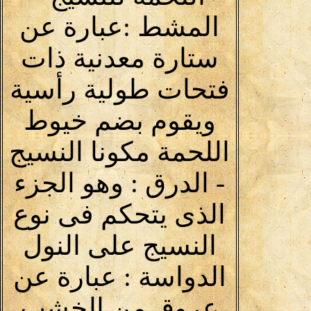
المشط :عبارة عن
ستارة معدنية ذات
فتحات طولية رأسية
ويقوم بضم خيوط
اللحمة مكونا النسيج
- الدرق : وهو الجزء
الذى يتحكم فى نوع
النسيج على النول
الدواسة : عبارة عن
عروق من الخشب