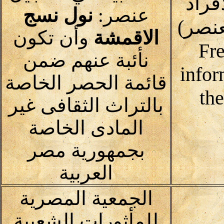
فراد
عنصر:
نول نسج
نصر)
الاقمشة
وأن تكون
Fre
نأئبة عنهم ضمن
infor
قائمة الحصر الخاصة
th
بالتراث الثقافى غير
المادى الخاصة
بجمهورية مصر
العربية
الجمعية المصرية
للمأثورات الشعبية