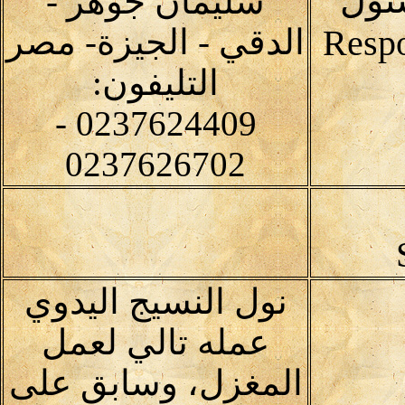
ئول
سليمان جوهر -
الدقي - الجيزة- مصر
التليفون:
0237624409 -
0237626702
نول النسيج اليدوي
عمله تالي لعمل
المغزل، وسابق على