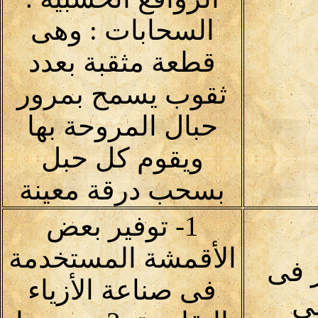
السحابات : وهى
قطعة مثقبة بعدد
ثقوب يسمح بمرور
حبال المروحة بها
ويقوم كل حبل
بسحب درقة معينة
1- توفير بعض
الأقمشة المستخدمة
 فى
فى صناعة الأزياء
لى