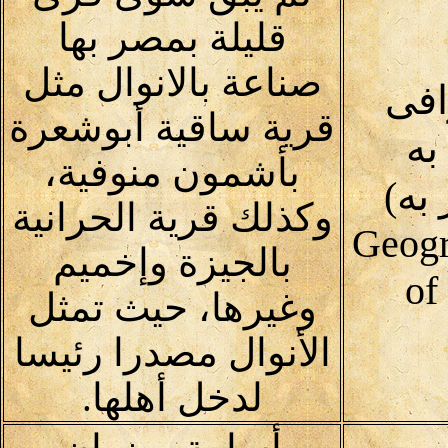
قليلة بمصر بها
صناعة بالانوال مثل
افى
قرية ساقية أبوشعرة
به
بأشمون منوفية،
به)
وكذلك قرية الحرانية
Geogr
بالجيزة وإخميم
of
وغيرها، حيث تمثل
الأنوال مصدرا رئيسا
لدخل أهلها.