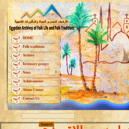
HOME
Folk traditions
Archive
Inventory project
News
Achievements
About Center
Contact Us