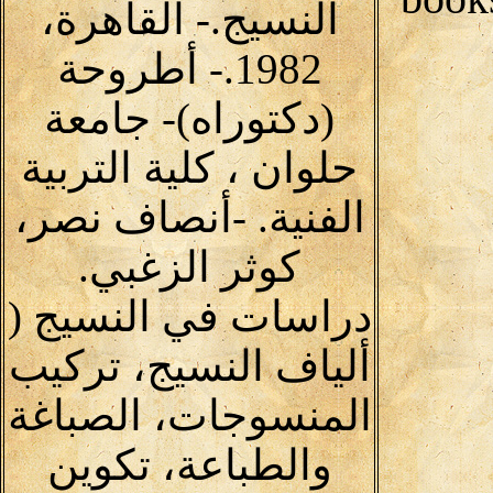
النسيج.- القاهرة،
1982.- أطروحة
(دكتوراه)- جامعة
حلوان ، كلية التربية
الفنية. -أنصاف نصر،
كوثر الزغبي.
دراسات في النسيج (
ألياف النسيج، تركيب
المنسوجات، الصباغة
والطباعة، تكوين