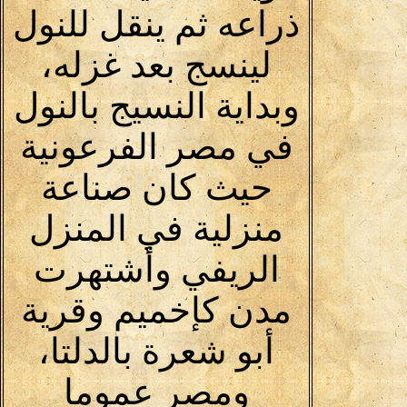
ذراعه ثم ينقل للنول
لينسج بعد غزله،
وبداية النسيج بالنول
في مصر الفرعونية
حيث كان صناعة
منزلية في المنزل
الريفي وأشتهرت
مدن كإخميم وقرية
أبو شعرة بالدلتا،
ومصر عموما