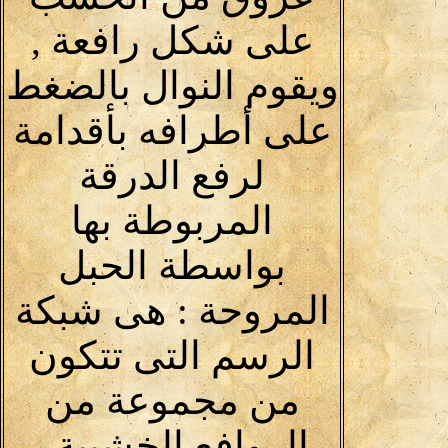
على شكل رافعة ,
ويقوم النوال بالضغط
على أطرافه بأقدامة
لرفع الدرقة
المربوطة بها
بواسطة الحبل
المروحة : هى شبكة
الرسم التى تتكون
من مجموعة من
الروافع الخشبية .