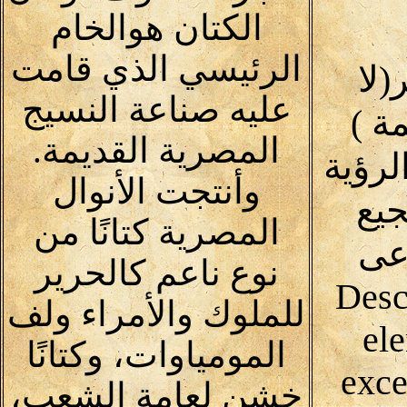
الكتان هوالخام
الرئيسي الذي قامت
لا
عليه صناعة النسيج
30 كلمة )
المصرية القديمة.
لرؤية
وأنتجت الأنوال
يع
المصرية كتانًا من
اعى
نوع ناعم كالحرير
(Desc
للملوك والأمراء ولف
ele
المومياوات، وكتانًا
exce
خشن لعامة الشعب،