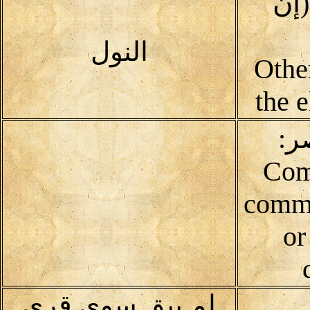
إن
النول
(Oth
the 
ر:
Com
commu
or
لم يبق سوى قرى