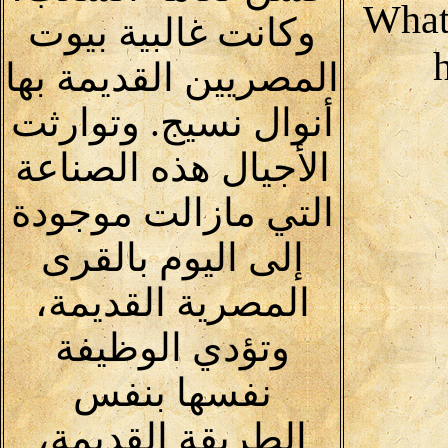
What
وكانت غالبية بيوت
المصريين القديمة بها
أنوال نسيج. وتوارثت
الأجيال هذه الصناعة
التي مازالت موجودة
إلى اليوم بالقرى
المصرية القديمة،
وتؤدي الوظيفة
نفسها بنفس
الطريقة القديمة،