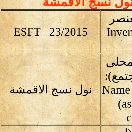
ول نسج الاقمشة
عنصر
ESFT 23/2015
Inven
محلى
تمع):
(Name 
نول نسج الاقمشة
(as