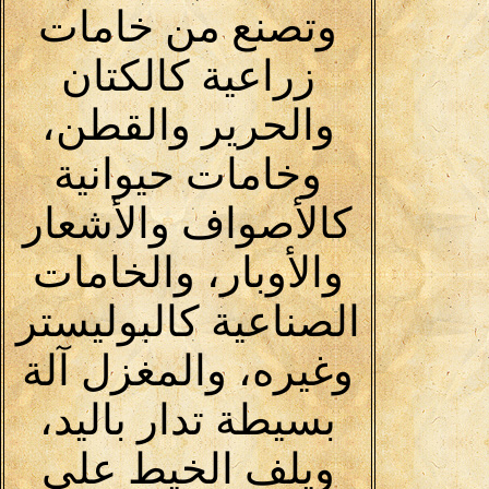
وتصنع من خامات
زراعية كالكتان
والحرير والقطن،
وخامات حيوانية
كالأصواف والأشعار
والأوبار، والخامات
الصناعية كالبوليستر
وغيره، والمغزل آلة
بسيطة تدار باليد،
ويلف الخيط على