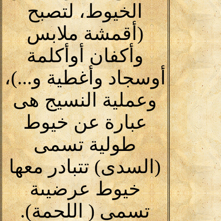
الخيوط، لتصبح
(أقمشة ملابس
وأكفان أوأكلمة
أوسجاد وأغطية و...)،
وعملية النسيج هى
عبارة عن خيوط
طولية تسمى
(السدى) تتبادر معها
خيوط عرضيىة
تسمى ( اللحمة).