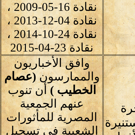
نقادة 16-05-2009 ،
نقادة 04-12-2013 ،
نقادة 24-10-2014 ،
نقادة 23-04-2015
وافق الأخباريون
والممارسون
(عصام
الخطيب )
أن تنوب
عنهم الجمعية
رة
المصرية للمأثورات
تنيرة
الشعبية في تسجيل