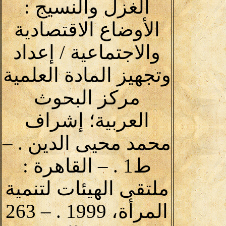
الغزل والنسيج :
الأوضاع الاقتصادية
والاجتماعية / إعداد
وتجهيز المادة العلمية
مركز البحوث
العربية؛ إشراف
محمد محيى الدين . –
ط1 . – القاهرة :
ملتقى الهيئات لتنمية
المرأة، 1999 . – 263