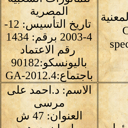
المصرية
معنية
تاريخ التأسيس: 12-
C
4-2003 برقم: 1434
spec
رقم الاعتماد
باليونسكو:90182
باجتماع:4.GA-2012
الاسم: د.احمد على
مرسى
العنوان: 47 ش