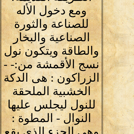
ومع دخول الأله
للصناعة والثورة
الصناعية والبخار
والطاقة ويتكون نول
نسج الأقمشة من:- -
الزراكون : هى الدكة
الخشبية الملحقة
للنول ليجلس عليها
النوال - المطوة :
وهى الجزء الذى يقع