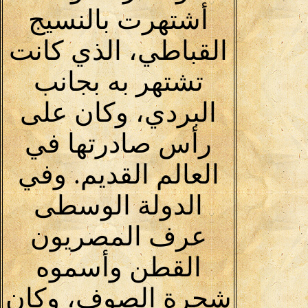
أشتهرت بالنسيج
القباطي، الذي كانت
تشتهر به بجانب
البردي، وكان على
رأس صادرتها في
العالم القديم. وفي
الدولة الوسطى
عرف المصريون
القطن وأسموه
شجرة الصوف، وكان