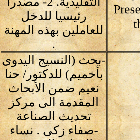
التقليدية. 2- مصدرا
Prese
رئيسيا للدخل
t
للعاملين بهذه المهنة
.
-بحث (النسيج اليدوى
بأخميم) للدكتور/ حنا
نعيم ضمن الأبحاث
المقدمة الى مركز
تحديث الصناعة
-صفاء زكى . نساء