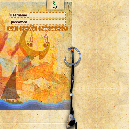
Username
password