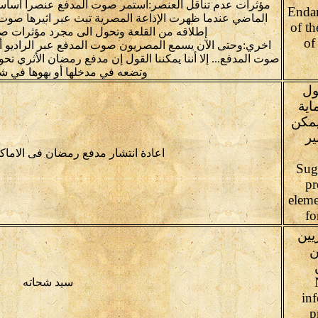
مؤثرات عدم تناقل العنصر:استمر صوت المدفع عنصراً أساسي
Endan
الماضي عندما ظهرت الإذاعة المصرية تبث عبر اثيرها صوت
of th
إطلاقه من القلعة وتحول الى مجرد مؤثرات صو
of
اخري:وحتى الآن يسمع المصريون صوت المدفع عبر الراديو أ
صوت المدفع... إلا أننا يمكننا القول إن مدفع رمضان الأثري تح
وتضعه في مدخلها أو بهوها في ش
ول
اية
يمكن
ير
اعادة انتشار مدفع رمضان فى الاماكن
(Sug
pr
eleme
fo
يين
ن
سيد شحاته
in
p