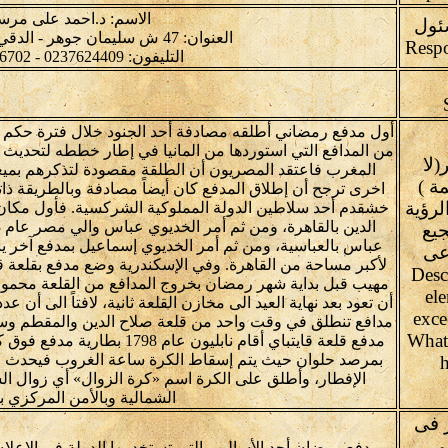
الاسم: د.احمد على مر
ئول
العنوان: 47 ش سليمان جوهر - الدقي - الجيزة- مصر
التليفون: 0237624409 - 0237626702
أول مدفع رمضاني أطلقه مصادفة أحد الجنود خلال فترة حكم م
من المدافع التي استوردها من المانيا في إطار خططه لتحدي
لا
المغرب فاعتقد المصريون أن الطلقة مقصودة لتذكرهم بميعاد 
30 كلمة )
اخرى ترجح أن إطلاق المدفع كان أيضاً مصادفة وبالطريقة ذات
لرؤية
خشقدم أحد سلاطين الدولة المملوكية الشركسية. فأول مكا
يع
عباس بالعباسية، ومن ثم أمر الخديوي إسماعيل بمدفع آخر
اعى
لأكبر مساحة من القاهرة. وفي الإسكندرية وضع مدفع بقلعة قا
(Desc
مهيب قبل بداية شهر رمضان بخروج المدافع من القلعة محم
ele
أن تعود بعد نهاية العيد الى مخازن القلعة ثانية، لافتاً الى أن
exce
مدافع تنطلق في وقت واحد من قلعة صلاح الدين والمقطم وس
What
مدفع قلعة قايتباي أقام نابليون 
بمرصد حلوان حيث يتم إسقاط الكرة ساعة الغروب فيحدث ع
الإفطار، وأطلق على الكرة اسم «كرة الزوال» أي زوال ا
الشمالية وبالأمن المركزي ب
 فى
لى
مدفع رمضان أحد الأساليب التي تستخدمها الدولة في الإعل