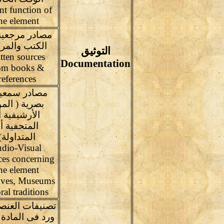
nt function of
he element
مصادر مرجعية
الكتب والمر
التوثيق
tten sources
Documentation
om books &
references
مصادر سمعية
بصرية ( المو
الأرشيفية أ
المتحفية أ
المتداولة)
dio-Visual
ces concerning
he element
ives, Museums
ral traditions
تصنيفات العنص
ورد فى المادة 