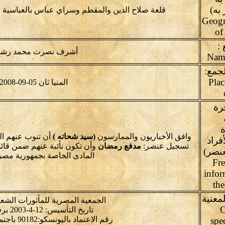
به)
قلعة صلاح الدين والمقطم وسراي عباس بالعباسية وفي
Geogr
of
:
أشرف نصرت محمد رش
لجمع:
Plac
المنيا ثان 05-09-2008
رة
ة
وافق الأخباريون والممارسون
(سيد شحاته )
أن تنوب عنهم ال
فراد
تسجيل عنصر:
مدفع رمضان
وأن تكون نأئبة عنهم ضمن قائم
نصر)
المادى الخاصة بجمهورية مصر 
Fre
infor
th
معنية
الجمعية المصرية للمأثورات الشعب
C
تاريخ التأسيس: 12-4-2003 برقم: 1434
رقم الاعتماد باليونسكو:90182 باجتماع:4.GA-2012
spe