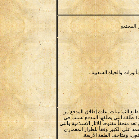
 المجتمع
ورات والحياة الشعبية .
طلع الثمانينات إعادة إطلاق المدفع من
القلعة طوال رمضان. ولكن هيئة الآثار المصرية حذرت ان 123 طلقة التي يطلقها المدفع تسبب في
د متحفاً مفتوحاً للآثار الإسلامية والتي
مد علي الكبير وفقاً للطراز المعماري
ي، ومتاحف القلعة الأربعة.