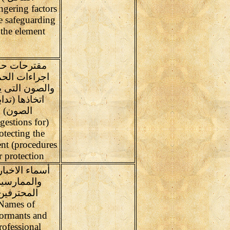
gering factors
e safeguarding
 the element
مقترحات ح
اجراءات الحم
والصون التى 
اتخاذها (تداب
الصون)
gestions for
otecting the
nt (procedures
r protection
أسماء الاخبار
والممارسي
المحترفين
Names of
formants and
rofessional