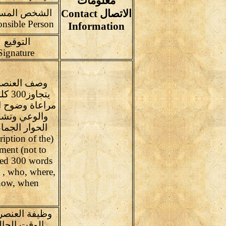
معلومات
الاتصال Contact
الشخص المس
Responsible Person
Information
التوقيع
Signature
وصف العنصر(
يتجاوز0
مراعاة وضوح ا
والوعي وتشج
الحوار الجم
ription of the
ment (not to
ed 300 words
 , who, where,
how, when
وظيفة العنصر
الوقت الحا