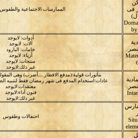
كن
 فى
الممارسات الاجتماعية والطقوس و
ل)
Domai
by
أدوات: لايوجد
دية
آلات: لايوجد
نصر
خامات: البارود
Mater
أزياء: لايوجد
منتجات: لايوجد
غير ذلك:لايوجد
مأثورات قولية:(مدفع الافطار ....أضرب) وهى المقولة
مادية
عادات:استخدام المدفع فى شهر رمضان فقط لتنبيه الصائمي
نصر
معتقدات:لايوجد
Inta
فنون آداء:لايوجد
غير ذلك:لايوجد
مارس
احتفالات وطقوس
Situ
eleme
ل