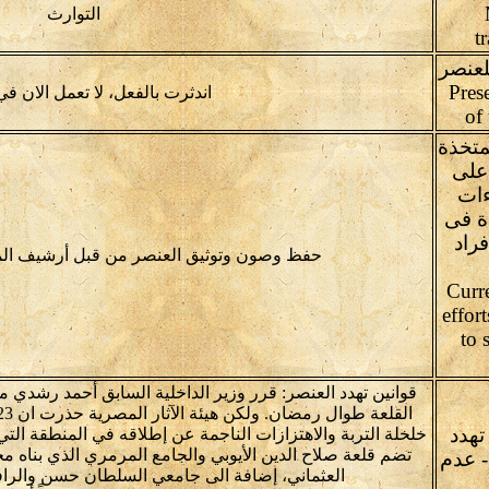
التوارث
t
لعنصر
Pres
اندثرت بالفعل، لا تعمل الان في
of
متخذة
 على
ءات
ة فى
راد
حفظ وصون وتوثيق العنصر من قبل أرشيف المأث
Curr
effor
to 
قوانين تهدد العنصر: قرر وزير الداخلية السابق أحمد رشدي م
تهدد
خلخلة التربة والاهتزازات الناجمة عن إطلاقه في المنطقة التي تع
تضم قلعة صلاح الدين الأيوبي والجامع المرمري الذي بناه مح
- عدم
العثماني، إضافة الى جامعي السلطان حسن والرافع