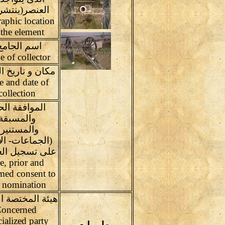
العنصر(ينتشر 
aphic location
 the element
اسم الجامع 
Name of collector
مكان و تاريخ ا
e and date of
collection
الموافقة الح
والمسبقة
والمستنير
(الجماعات- الأ
على تسجيل الع
e, prior and
med consent to
e nomination
هيئة المختصة ال
oncerned
cialized party