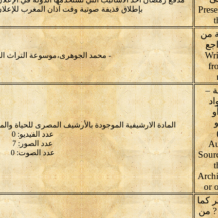
Prese
بإطلاق قذيفة صوتية وقت آذان المغرب للإعلان
t
 من
اجع
Wri
- محمد الجوهرى،موسوعة التراث الش
fr
 –
اد
و
و
المادة الارشيفية الموجودة بالأرشيف المصرى للحياة وال
عدد الفيديو: 0
Au
عدد الصور: 7
عدد الصوت: 0
Sour
t
Arch
or o
ر كما
? من