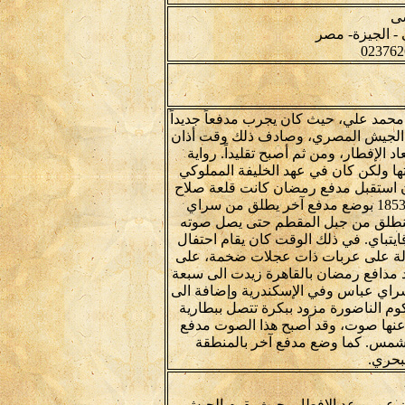
سى
حمد علي، حيث كان يجرب مدفعاً جديداً
ث الجيش المصري، وصادف ذلك وقت أذان
الإفطار، ومن ثم أصبح تقليداً. رواية
ها ولكن كان في عهد الخليفة المملوكي
ن استقبل مدفع رمضان كانت قلعة صلاح
الدين بالقاهرة، ومن ثم أمر الخديوي عباس والي مصر عام 1853 بوضع مدفع آخر يطلق من سراي
 ينطلق من جبل المقطم حتى يصل صوته
يتباي. في ذلك الوقت كان يقام احتفال
ولة على عربات ذات عجلات ضخمة، على
 عدد مدافع رمضان بالقاهرة زيدت الى سبعة
راي عباس وفي الإسكندرية وإضافة الى
عام 1798 بطارية مدفع فوق كوم الناضورة مزود ببكرة تتصل ببطارية
نها صوت، وقد أصبح هذا الصوت مدفع
لشمس. كما وضع مدفع آخر بالمنطقة
بحري.
ان عن موعد الإفطار، حيث يقوم الجيش