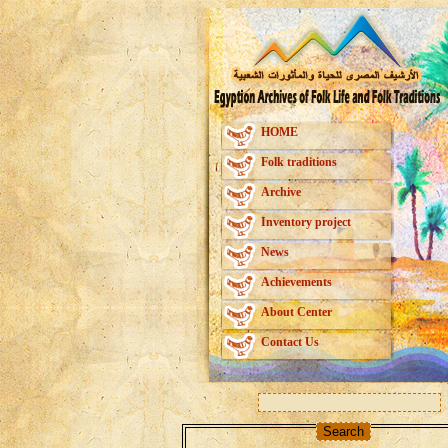
HOME
Folk traditions
Archive
Inventory project
News
Achievements
About Center
Contact Us