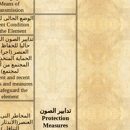
Means of
ransmission
الوضع الحالى ل
ent Condition
 the Element
تدابير الصون ال
حاليا للحفاظ
العنصر (اجرا
الحماية المتخذ
المجتمع من أف
لمجتمع)
ent and recent
ts and measures
safeguard the
element
تدابير الصون
المخاطر التى 
Protection
العنصر(الاندثار 
Measures
التناقل )