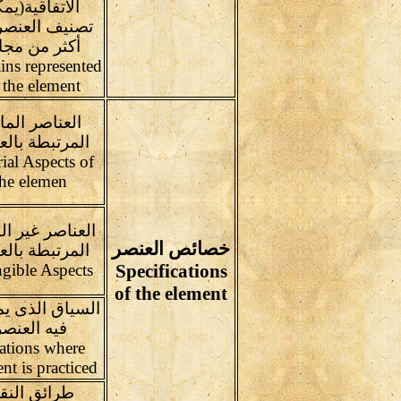
الاتفاقية(يم
تصنيف العنصر
أكثر من مجا
ns represented
 the element
العناصر الما
المرتبطة بالع
ial Aspects of
the elemen
العناصر غير ال
خصائص العنصر
المرتبطة بالع
ngible Aspects
Specifications
of the element
السياق الذى ي
فيه العنصر
ations where
nt is practiced
طرائق النق