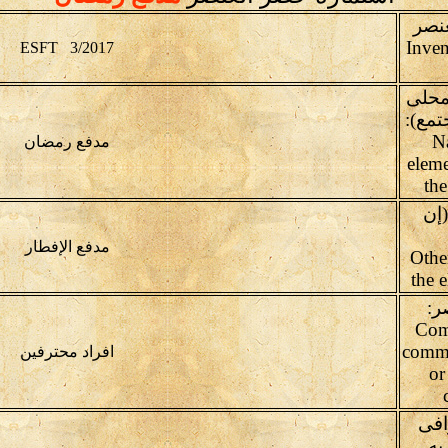
عنصر
Inven
ESFT 3/2017
محلى
تمع):
(N
مدفع رمضان
eleme
th
إن
مدفع الإفطار
(Oth
the 
ر:
Com
commu
افراد محترفين
or
افى
به