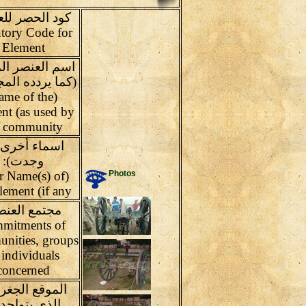
كود الحصر لل
tory Code for
Element
اسم العنصر ال
(كما يردده المج
ame of the
nt (as used by
e community
اسماء أخرى(
وجدت):
er Name(s) of
Photos
element (if any
مجتمع العنص
mitments of
nities, groups
 individuals
concerned
الموقع الجغر
الذى يتواجد 