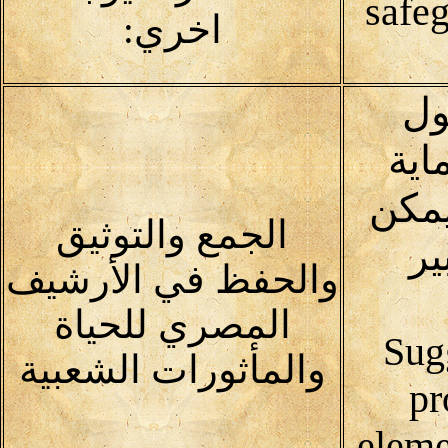
safeg
اخري:
ول
اية
يمكن
الجمع والتوثيق
ير
والحفظ في الأرشيف
المصري للحياة
(Sug
والمأثورات الشعبية
pr
eleme