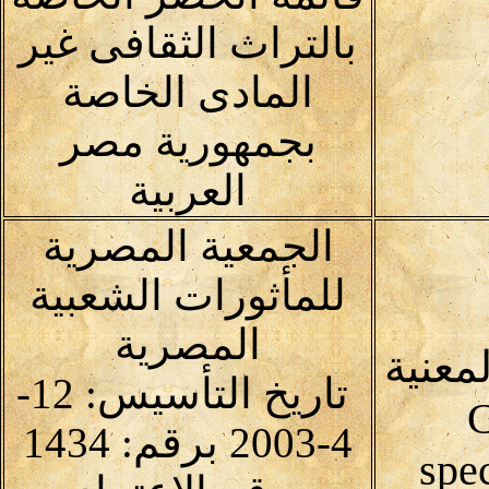
بالتراث الثقافى غير
المادى الخاصة
بجمهورية مصر
العربية
الجمعية المصرية
للمأثورات الشعبية
المصرية
معنية
تاريخ التأسيس: 12-
C
4-2003 برقم: 1434
spec