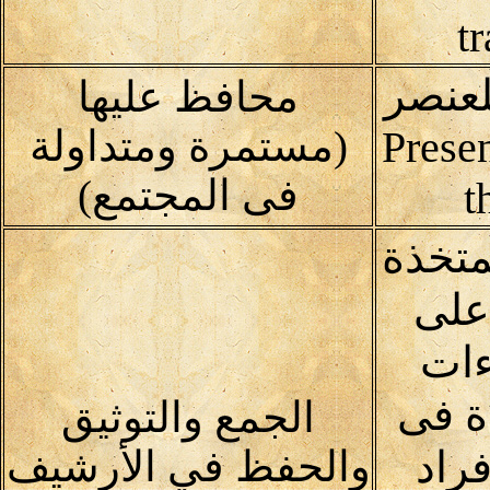
t
لعنصر
محافظ عليها
Prese
(مستمرة ومتداولة
فى المجتمع)
t
متخذة
على
ءات
ة فى
الجمع والتوثيق
راد
والحفظ في الأرشيف