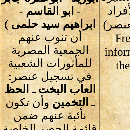
فراد
- ابو القاسم -
ابراهيم سيد حلمى )
نصر)
أن تنوب عنهم
Fre
الجمعية المصرية
infor
للمأثورات الشعبية
th
في تسجيل عنصر:
العاب البخت ـ الحظ
ـ التخمين
وأن تكون
نأئبة عنهم ضمن
قائمة الحصر الخاصة