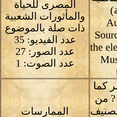
المصرى للحياة
)
والمأثورات الشعبية
Au
ذات صلة بالموضوع
Sour
عدد الفيديو: 35
the el
عدد الصور: 27
Mus
عدد الصوت: 1
ر كما
? من
تصنيف
الممارسات