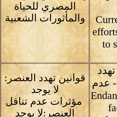
المصري للحياة
والمأثورات الشعبية
Curr
effor
to 
تهدد
قوانين تهدد العنصر:
 - عدم
لا يوجد
Endangerin
مؤثرات عدم تناقل
fa
العنصر:لا يوجد