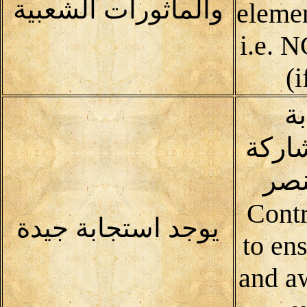
والمأثورات الشعبية
elemen
i.e. 
(i
ة
اركة
نصر
Contrib
يوجد استجابة جيدة
to ens
and a