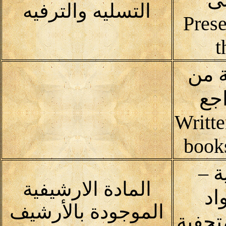
التسليه والترفيه
Prese
t
 من
جع
Writte
book
 –
المادة الارشيفية
اد
الموجودة بالأرشيف
متحفية