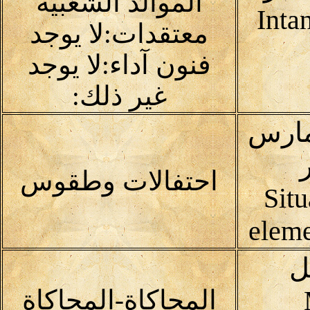
الموالد الشعبية
Inta
معتقدات:لا يوجد
فنون آداء:لا يوجد
غير ذلك:
مارس
احتفالات وطقوس
Situ
eleme
ل
المحاكاة-المحاكاة