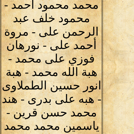
محمد محمود احمد -
محمود خلف عبد
الرحمن على - مروة
أحمد على - نورهان
فوزي على محمد -
هبة الله محمد - هبة
انور حسين الطملاوى
- هبه على بدرى - هند
محمد حسن قرين -
ياسمين محمد محمد