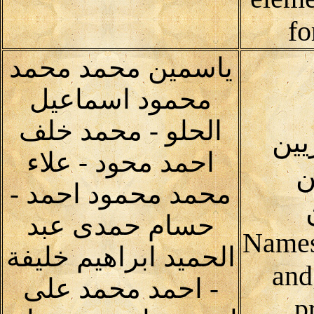
fo
ياسمين محمد محمد
محمود اسماعيل
الحلو - محمد خلف
يين
احمد محود - علاء
ن
محمد محمود احمد -
حسام حمدى عبد
Names
الحميد ابراهيم خليفة
and
- احمد محمد على
p