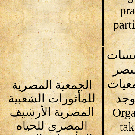
pra
part
سسات
عنصر
عيات
الجمعية المصرية
وجد
للمأثورات الشعبية
المصرية الأرشيف
Orga
المصرى للحياة
tak