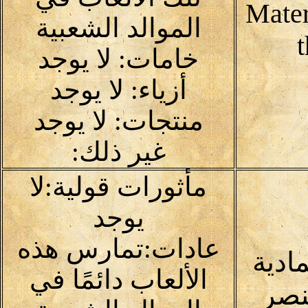
Mater
الموالد الشعبية
خامات: لا يوجد
أزياء: لا يوجد
منتجات: لا يوجد
غير ذلك:
مأثورات قولية:لا
يوجد
عادات:تمارس هذه
مادية
الألعاب دائمًا في
نصر