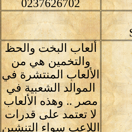
0237626702
ألعاب البخت والحظ
والتخمين هي من
الألعاب المنتشرة في
الموالد الشعبية في
مصر .. وهذه الألعاب
لا تعتمد على قدرات
اللاعب سواء التنشين