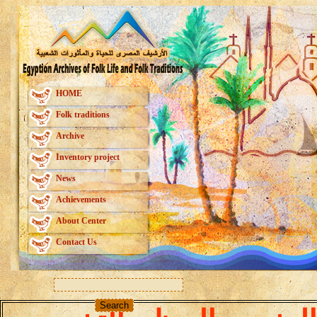
HOME
Folk traditions
Archive
Inventory project
News
Achievements
About Center
Contact Us