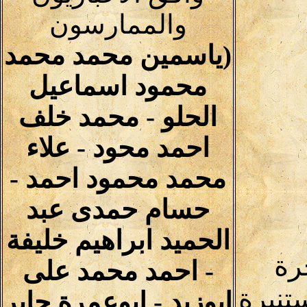
والممارسون
(ياسمين محمد محمد
محمود اسماعيل
الحلو - محمد خلف
احمد محود - علاء
محمد محمود احمد -
حسام حمدى عبد
الحميد ابراهيم خليفة
رة
- احمد محمد على
تنيرة
ابوزيد - ابوعمرة جابر