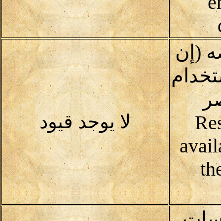
e
ه (إن
خدام
صر
لا يوجد قيود
Res
avail
th
رسات