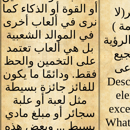
أو القوة أو الذكاء كما
لا
نرى في ألعاب أخرى
30 كلمة )
في الموالد الشعبية
لرؤية
بل هي ألعاب تعتمد
يع
على التخمين والحظ
اعى
فقط. ودائمًا ما يكون
(Desc
للفائز جائزة بسيطة
ele
مثل لعبة أو علبة
exce
سجائر أو مبلغ مادي
What
بسيط ... وبعض هذه