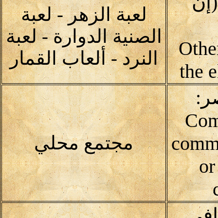
إن
لعبة الزهر - لعبة
الصنية الدوارة - لعبة
(Oth
النرد - ألعاب القمار
the 
ر:
Com
commu
مجتمع محلي
or
افى