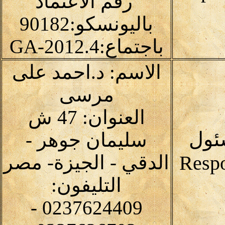
رقم الاعتماد
باليونسكو:90182
باجتماع:4.GA-2012
الاسم: د.احمد على
مرسى
العنوان: 47 ش
ئول
سليمان جوهر -
الدقي - الجيزة- مصر
التليفون:
0237624409 -