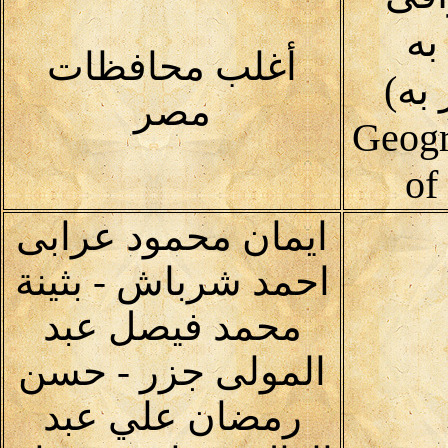
به
أغلب محافظات
به)
مصر
Geogr
of
ايمان محمود عرابى
احمد شرباش - بثينة
محمد فيصل عبد
المولى جزر - حسن
رمضان علي عبد