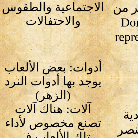
الاجتماعية والطقوس
ر من
والاحتفالات
Domai
repr
أدوات: بعض الألعاب
يوجد بها أدوات النرد
(الزهر)
آلات: هناك آلات
دية
تصنع مخصوص لأداء
نصر
تلك الألعاب في