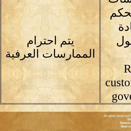
تحكم
ادة
ول
يتم احترام
الممارسات العرفية
R
custo
gov
All rights reserved 
Si
Develo
Nael e