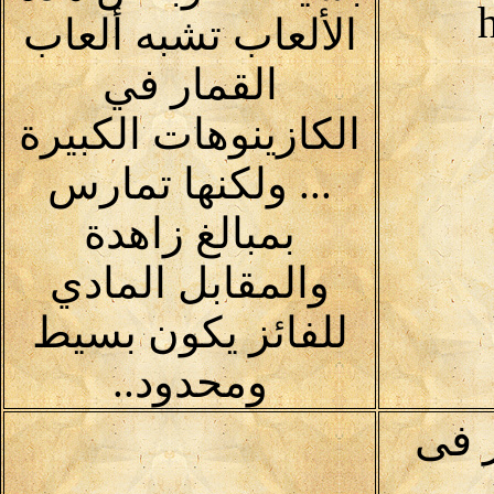
الألعاب تشبه ألعاب
القمار في
الكازينوهات الكبيرة
... ولكنها تمارس
بمبالغ زاهدة
والمقابل المادي
للفائز يكون بسيط
ومحدود..
 فى
لى