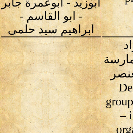
ابوزيد - ابوعمرة جابر
- ابو القاسم -
ابراهيم سيد حلمى
د
مارسة
عنصر
De
group
– 
org