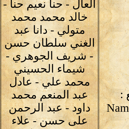
العال - حنا نعيم حنا -
خالد محمد محمد
متولي - دانا عبد
الغني سلطان حسن
- شريف الجوهري -
شيماء الحسيني
محمد علي - عادل
:
عبد المنعم محمد
داود - عبد الرحمن
على حسن - علاء