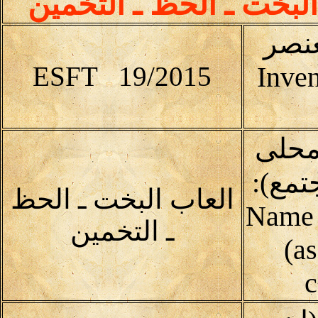
البخت ـ الحظ ـ التخمين
عنصر
ESFT 19/2015
Inven
محلى
تمع):
العاب البخت ـ الحظ
(Name 
ـ التخمين
(as