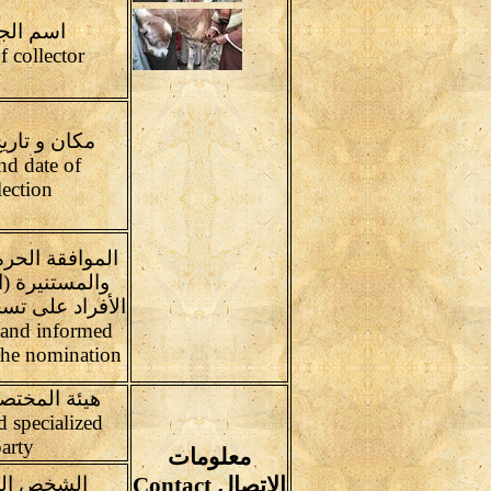
اسم الجا
Name of collector
مكان و تاري
nd date of
lection
الموافقة الحر
والمستنيرة (
الأفراد على تس
r and informed
the nomination
هيئة المختصة
 specialized
arty
معلومات
الاتصال Contact
الشخص ال