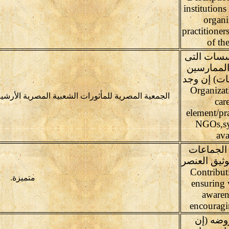
institutions
organi
practitioner
of th
سسات التى
الممارسين
ات) إن وجد
Organizati
الجمعية المصرية للمأثورات الشعبية المصرية الأرشي
car
element/pra
NGOs,syn
ava
الجماعات
ثيق العنصر
Contribution 
متميزة.
ensuring v
awaren
encouragi
روضه (إن