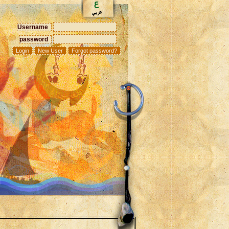
Username
password