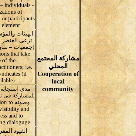
 – individuals -
zations of
s or participants
e element
الهيئات والمؤ
ترعى العنصر 
(جمعيات – نقاب
ons that take
مشاركة المجتمع
e of the
المحلي
ctitioners; i.e.
Cooperation of
dicates (if
ilable)
local
community
مدى استجابة 
للمشاركة فى تو
وصونه to
isibility and
ess and to
ng dialoguge
القيود المف