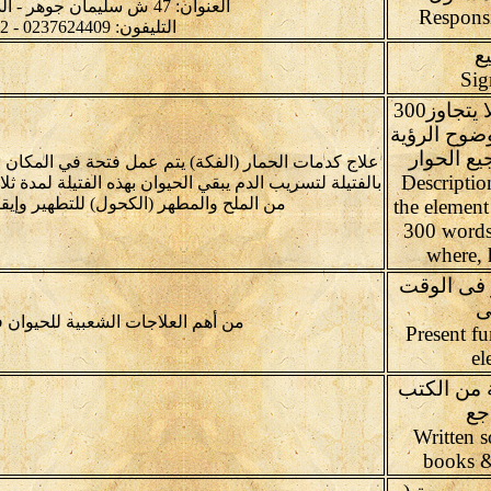
العنوان: 47 ش سليمان جوهر - الدقي - الجيزة- مصر
التليفون: 0237624409 - 0237626702
يع
وصف العنصر(لا يتجاوز300
وضوح الرؤية
ع الحوار
علاج كدمات الحمار (الفكة) يتم عمل فتحة في المكان ا
ى (Description of
بالفتيلة لتسريب الدم يبقي الحيوان بهذه الفتيلة لمدة ثلا
من الملح والمطهر (الكحول) للتطهير وإي
the element
300 words
where,
 فى الوقت
ى
من أهم العلاجات الشعبية للحيوان 
Present fu
el
 من الكتب
جع
Written 
books &