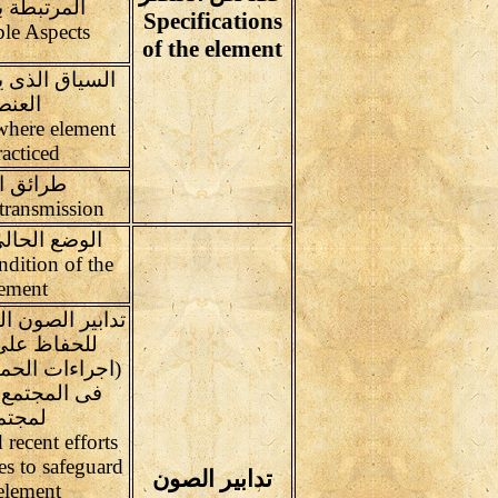
المرتبطة ب
Specifications
ble Aspects
of the element
السياق الذى 
العنص
 where element
racticed
طرائق ا
Means of transmission
الوضع الحال
ndition of the
ement
تدابير الصون ال
للحفاظ على
(اجراءات الحما
فى المجتمع 
لمجتم
 recent efforts
s to safeguard
تدابير الصون
element