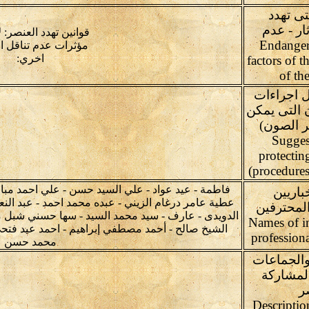
تى تهدد
ثار - عدم
قوانين تهدد العنصر: ل
ل ) Endangering
مؤثرات عدم تناقل ا
اخري:
factors of t
of th
 اجراءات
 التى يمكن
ير الصون)
(Sugges
protectin
(procedures
فاطمة - عيد عواد - علي السيد حسن - علي احمد مبار
باريين
عطية عامر درغام الزيني - عبده محمد احمد - عبد النع
لمحترفين
الدويدى - عارف - سيد محمد السيد - سها حسني شبل مح
Names of i
الشيخ صالح - أحمد مصطفي إبراهيم - احمد عيد فتحى
professiona
محمد حسن
والجماعات
لمشاركة
ر
Descriptio