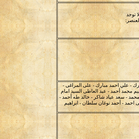
ا توجد
لعنصر:
ك - علي احمد مبارك - على المراغى -
يم محمد أحمد - عبد العاطى السيد امام
مد - سعد عياد شاكر - خالد طه أحمد -
 احمد - أحمد توغان سلطان - ابراهيم