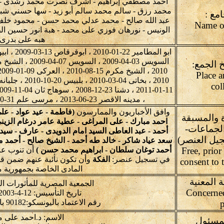
أحمد مصطفي إبراهيم - أشرف نصرت محمد رشدى - ا
محمد رزق - سالم محمد سالم أبو زيد - سها حسني شب
مع :
عبد الله صالح - محمد عدلي محمد حسن - محمود خلف
الونيس - نورهان فوزي على محمد - هبة انور حسين الطم
هبه على بدرى
خ الجمع:
Place a
col
، مدينه الاقصر 23-06-2013 ، مرسى علم 31-10-2010 ، ميت عقبه 29-03-2008
وافق الأخباريون والممارسون
(فاطمة - عيد عواد - ع
ة والمسبقة
احمد مبارك - على المراغى - عطية عامر درغام الزيني
الجماعات-
أحمد - عبد العاطى السيد امام الدويدى - عارف - سي
جيل العنصر)
سعد عياد شاكر - خالد طه أحمد - الشيخ صالح - أحمد 
Free, prio
أحمد توغان سلطان - ابراهيم محمد حسن )
أن تنوب عن
في تسجيل عنصر:
الفكة
وأن تكون نأئبة عنهم ضمن قائ
consent to 
المادى الخاصة بجمهورية م
 المعنية
الجمعية المصرية للمأثورات ا
Concerned
تاريخ التأسيس: 12-4-2003 برقم: 1434
رقم الاعتماد باليونسكو:90182 باجتماع:4.GA-2012
p
الاسم: د.احمد على
مسئول