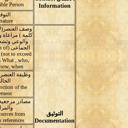
Responsible Person
Information
التوق
Signature
كلمة ) مراعاة 
والوعي وتشجي
الجماع
 (not to exceed
 What , who,
 how, when
وظيفة العنصر
الحال
nction of the
ement
مصادر مرجعية
والمرا
التوثيق
sources from
 references
Documentation