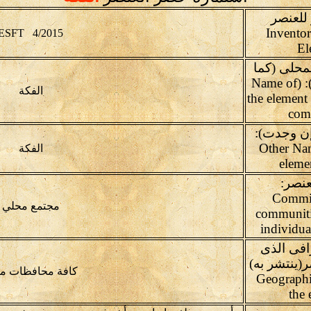
للعنصر
Invento
ESFT 4/2015
El
محلى (كما
يردده المجتمع): (Name of
الفكة
the element 
com
ن وجدت):
(Other Na
الفكة
elemen
عنصر:
Commit
مجتمع محلي
communiti
individua
افى الذى
ر(ينتشر به)
كافة محافظات م
Geographi
the 