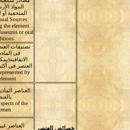
مصادر سمعية 
المواد الأر
المتحفية أو ا
sual Sources
g the element
useums or oral
ditions
تصنيفات العنص
فى المادة
الاتفاقية(يم
العنصر فى أكث
epresented by
element
العناصر المادي
بالعن
spects of the
lemen
العناصر غير
خصائص العنصر