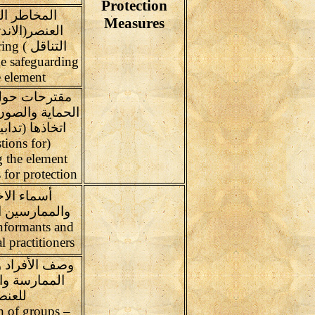
Protection
المخاطر ال
Measures
العنصر(الاند
التناق
he safeguarding
e element
مقترحات حول
الحماية والصون
اتخاذها (تداب
tions for
g the element
 for protection
أسماء الاخ
والممارسين ا
nformants and
l practitioners
وصف الأفراد 
الممارسة وا
للعنص
n of groups –