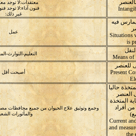
العنصر
معتقدات:لا توجد مع
Intangi
فنون آداء:لا توجد فنو
غير ذلك:
يمارس فيه
ر
عمل
Situations
is p
لنقل
التعليم-التوارث-الم
ى للعنصر
Present Co
أصبحت أقل
El
متخذة حاليا
 العنصر
ية المتخذة
من أفراد
وجمع وتوثيق علاج الحيوان من جميع محافظات مص
ع)
والمأثورات الشعبي
Current and
and measure
the 