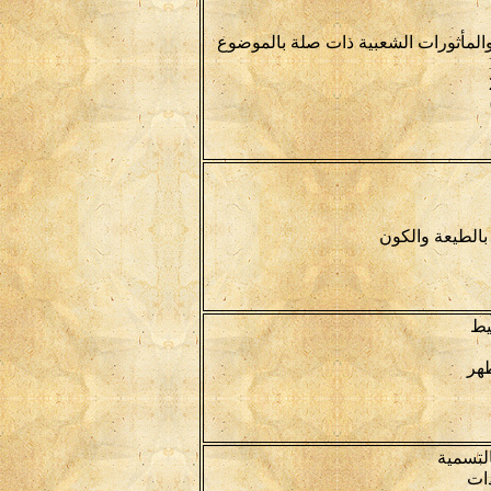
والمأثورات الشعبية ذات صلة بالموضوع
بالطيعة والكون
يط
طهر
التسمية
دات