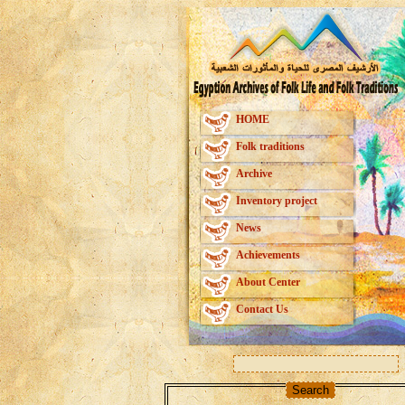
HOME
Folk traditions
Archive
Inventory project
News
Achievements
About Center
Contact Us