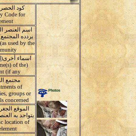
كود الحصر 
ry Code for
ement
اسم العنصر ال
(as used by the
munity
اسماء أخرى(إ
me(s) of the
t (if any
مجتمع ال
ments of
Photos
es, groups or
ls concerned
الموقع الجغر
يتواجد به العنص
c location of
element