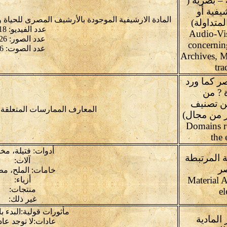
– بصرية (
شيفية أو
المادة الارشيفية الموجودة بالأرشيف المصرى للحياة 
لمتداولة)
عدد الفيديو: 18
Audio-Vi
عدد الصور: 26
concernin
عدد الصوت: 6
Archives, M
tra
ر كما ورد
 ? من
كن تصنيف
المعارف الممارسات المتعلقة 
ر من مجال)
Domains r
the 
أدوات: فتيلة، مخ
ة المرتبطة
آلات:
صر
خامات: الملح، م
Material A
أزياء:
منتجات:
e
غير ذلك:
مأثورات قولية:البدء ب
 المادية
عادات:لا توجد عا